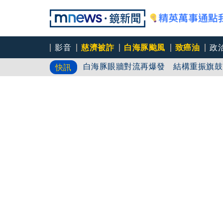
影音
慈濟被詐
白海豚颱風
致癌油
政
白海豚眼牆對流再爆發 結構重振旗鼓
快訊
買疫苗遭詐10億 慈濟最新3點聲明
律師詐慈濟10億／無業男「假裝國際
光」