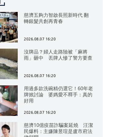
聞
慈濟五夠力智啟長照新時代 翻
轉銀髮共創再青春
2026.08.07 16:20
沒牌品？婦人走路險被「麻將
雨」砸中 丟牌人慘了警方要查
2026.08.07 16:20
用過多款洗碗精仍選它！60年老
牌掀討論 婆媽愛不釋手：真的
好用
2026.08.07 16:20
慈濟10億疫苗詐騙案延燒 汪潔
民爆料：主嫌陳昱瑄是盧市府法