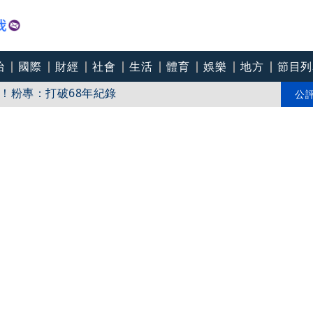
治
國際
財經
社會
生活
體育
娛樂
地方
節目列
！粉專：打破68年紀錄
：將依法求償、捍衛捐款權益
公
掮客」騙慈濟 鉅款全換黃金！竟是他爸「怕贓款被敗