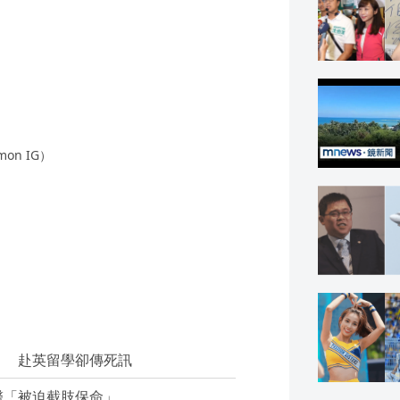
on IG）
」 赴英留學卻傳死訊
醫「被迫截肢保命」