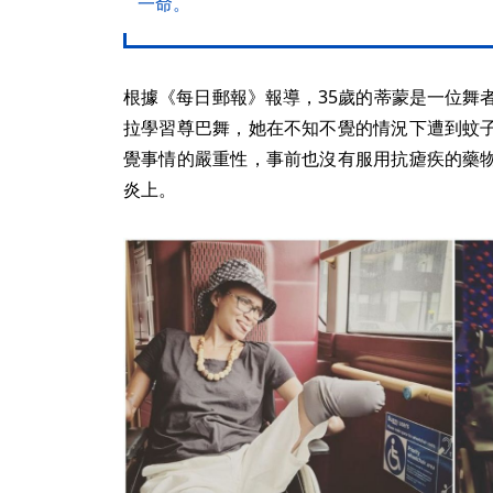
一命。
根據《每日郵報》報導，35歲的蒂蒙是一位舞
拉學習尊巴舞，她在不知不覺的情況下遭到蚊
覺事情的嚴重性，事前也沒有服用抗瘧疾的藥
炎上。