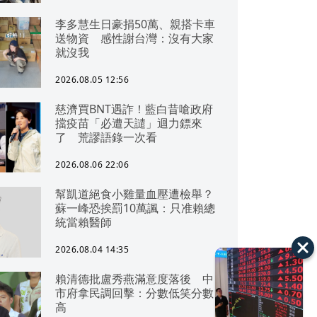
李多慧生日豪捐50萬、親搭卡車
送物資 感性謝台灣：沒有大家
就沒我
2026.08.05 12:56
慈濟買BNT遇詐！藍白昔嗆政府
擋疫苗「必遭天譴」迴力鏢來
了 荒謬語錄一次看
2026.08.06 22:06
幫凱道絕食小雞量血壓遭檢舉？
蘇一峰恐挨罰10萬諷：只准賴總
統當賴醫師
2026.08.04 14:35
賴清德批盧秀燕滿意度落後 中
市府拿民調回擊：分數低笑分數
高