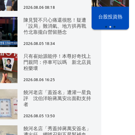
2026.08.06 08:18
漢光42演習
台股投資熱
陳見賢不只心痛還很怒！疑遭
「設局」難消氣、地方拱再戰
竹北靠攏白營留懸念
2026.08.05 18:34
只有崔始源能停！本尊好奇找上
門親問：停車可以嗎 新北店員
粉樂壞
2026.08.06 16:25
饒河老店「蓋簽名」遭灌一星負
評 沈伯洋盼蔣萬安出面勸支持
者
2026.08.05 13:50
饒河名店「秀蓋掉蔣萬安簽名」
遭出征 網號召刷五星幫補血