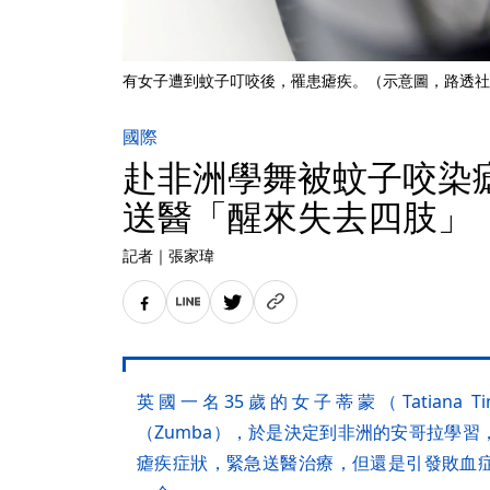
有女子遭到蚊子叮咬後，罹患瘧疾。（示意圖，路透社
國際
赴非洲學舞被蚊子咬染瘧
送醫「醒來失去四肢」
記者
｜
張家瑋
英國一名35歲的女子蒂蒙（Tatiana
（Zumba），於是決定到非洲的安哥拉學
瘧疾症狀，緊急送醫治療，但還是引發敗血