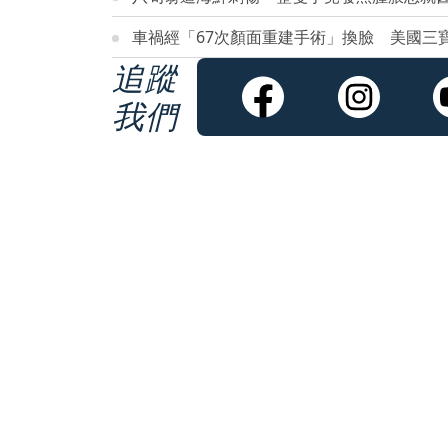
車禍經「67次顏面重建手術」換臉 美國三
追蹤
我們