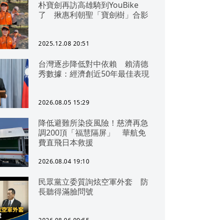
朴寶劍再訪高雄騎到YouBike
了 揪惠利朝聖「寶劍樹」合影
2025.12.08 20:51
台灣逐步降低對中依賴 賴清德
秀數據：經濟創近50年最佳表現
2026.08.05 15:29
降低避難所染疫風險！慈濟再急
調200頂「福慧隔屏」 華航免
費直飛日本救援
2026.08.04 19:10
民眾黨立委質詢炫空軍外套 防
長聽得滿臉問號