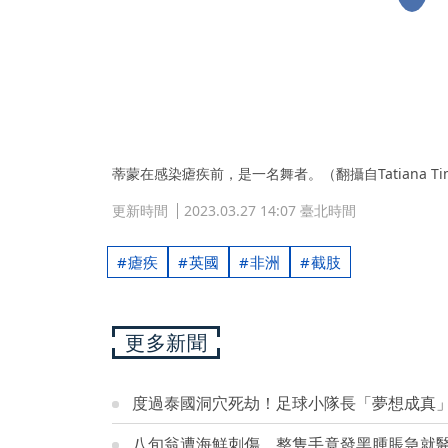
蒂蒙在感染瘧疾前，是一名舞者。（翻攝自Tatiana Tim
更新時間
2023.03.27 14:07 臺北時間
瘧疾
英國
非洲
截肢
更多新聞
度過泰國洞穴死劫！足球小隊長「夢想成真
八旬翁遭海鮮刺傷 整隻手竟發黑腫脹急就