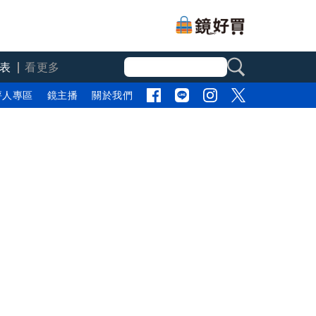
表
看更多
評人專區
鏡主播
關於我們