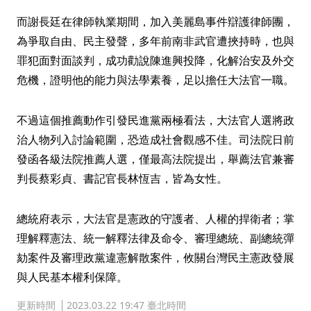
而謝長廷在律師執業期間，加入美麗島事件辯護律師團，
為爭取自由、民主發聲，多年前南非武官遭挾持時，也與
罪犯面對面談判，成功勸說陳進興投降，化解治安及外交
危機，證明他的能力與法學素養，足以擔任大法官一職。
不過這個推薦動作引發民進黨兩極看法，大法官人選將政
治人物列入討論範圍，恐造成社會觀感不佳。司法院日前
發函各級法院推薦人選，僅最高法院提出，舉薦法官兼審
判長蔡彩貞、書記官長林恆吉，皆為女性。
總統府表示，大法官是憲政的守護者、人權的捍衛者；掌
理解釋憲法、統一解釋法律及命令、審理總統、副總統彈
劾案件及審理政黨違憲解散案件，攸關台灣民主憲政發展
與人民基本權利保障。
更新時間
2023.03.22 19:47 臺北時間