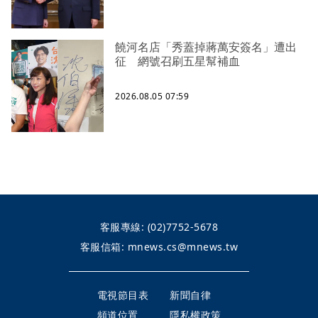
饒河名店「秀蓋掉蔣萬安簽名」遭出
征 網號召刷五星幫補血
2026.08.05 07:59
客服專線:
(02)7752-5678
客服信箱:
mnews.cs@mnews.tw
電視節目表
新聞自律
頻道位置
隱私權政策