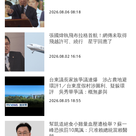
2026.08.06 08:18
張國煒執飛布拉格首航！網傳未取得
飛越許可、繞行 星宇回應了
2026.08.02 16:16
台東議長家族爭議連爆 涉占農地避
環評1／台東度假村涉圖利、疑躲環
評 吳秀華爭議：概無參與
2026.08.05 18:55
幫凱道絕食小雞量血壓遭檢舉？蘇一
峰恐挨罰10萬諷：只准賴總統當賴醫