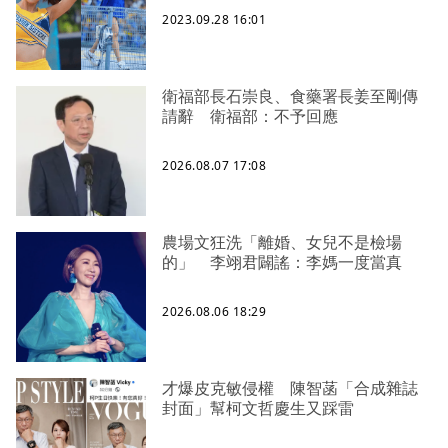
2023.09.28 16:01
衛福部長石崇良、食藥署長姜至剛傳
請辭 衛福部：不予回應
2026.08.07 17:08
農場文狂洗「離婚、女兒不是檢場
的」 李翊君闢謠：李媽一度當真
2026.08.06 18:29
才爆皮克敏侵權 陳智菡「合成雜誌
封面」幫柯文哲慶生又踩雷