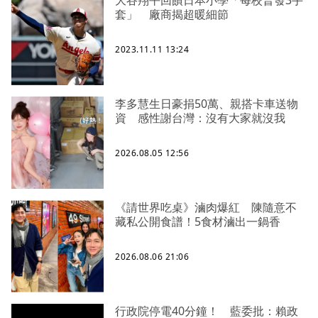
大谷翔平回饋日本小學「每校普發3手
套」 廠商揭超暖細節
2023.11.11 13:24
李多慧生日豪捐50萬、親搭卡車送物
資 感性謝台灣：沒有大家就沒我
2026.08.05 12:56
《請世界吃桌》滷肉爆紅 陳隨意不
藏私公開食譜！5食材滷出一鍋香
2026.08.06 21:06
行政院停電40分鐘！ 藍委批：賴政