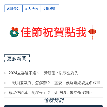
謝長廷
大法官
總統府
更多新聞
2024立委選不選？ 黃珊珊：以學生為先
「球員兼裁判」怎解套？ 藍委：侯迴避總統提名即可
放縱傅崐萁「削弱侯」？ 金溥聰：朱立倫沒制止
追蹤我們