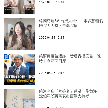
2026.08.06 15:28
韓國巧遇8名台灣大學生 李多慧霸氣
贈禮人人有：畢業禮物
2025.04.14 15:34
慈濟買疫苗遭詐！昔遭轟擋疫苗 陳
時中今露面回應
2026.08.07 10:42
饒河老店「蓋簽名」遭灌一星負評
沈伯洋盼蔣萬安出面勸支持者
2026.08.05 13:50