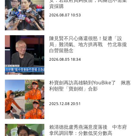
安：若政府買夠疫苗，民團也不需集
資採購
2026.08.07 10:53
陳見賢不只心痛還很怒！疑遭「設
局」難消氣、地方拱再戰 竹北靠攏
白營留懸念
2026.08.05 18:34
朴寶劍再訪高雄騎到YouBike了 揪惠
利朝聖「寶劍樹」合影
2025.12.08 20:51
賴清德批盧秀燕滿意度落後 中市府
拿民調回擊：分數低笑分數高