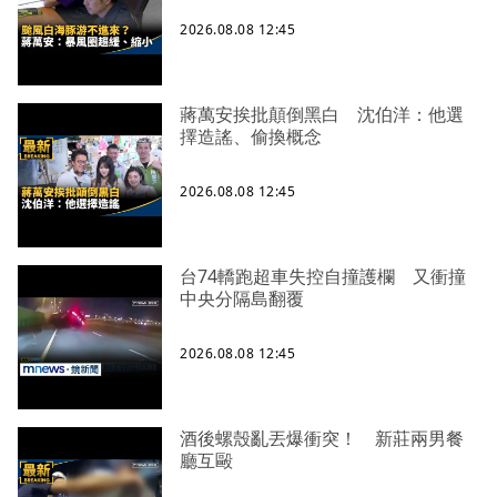
2026.08.08 12:45
蔣萬安挨批顛倒黑白 沈伯洋：他選
擇造謠、偷換概念
2026.08.08 12:45
台74轎跑超車失控自撞護欄 又衝撞
中央分隔島翻覆
2026.08.08 12:45
酒後螺殼亂丟爆衝突！ 新莊兩男餐
廳互毆