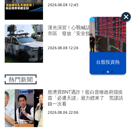
2026.08.08 12:45
漢光演習！心戰喊話車罕見現蹤台南
市區 發放「安全指引」疏導民眾
2026.08.08 12:26
漢光42演習
台股投資熱
熱門新聞
慈濟買BNT遇詐！藍白昔嗆政府擋疫
苗「必遭天譴」迴力鏢來了 荒謬語
錄一次看
2026.08.06 22:06