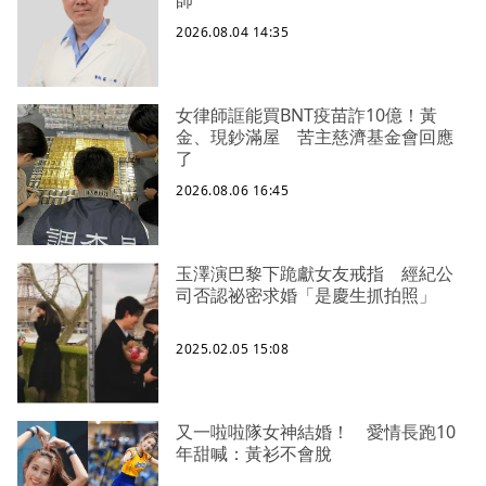
師
2026.08.04 14:35
女律師誆能買BNT疫苗詐10億！黃
金、現鈔滿屋 苦主慈濟基金會回應
了
2026.08.06 16:45
玉澤演巴黎下跪獻女友戒指 經紀公
司否認祕密求婚「是慶生抓拍照」
2025.02.05 15:08
又一啦啦隊女神結婚！ 愛情長跑10
年甜喊：黃衫不會脫