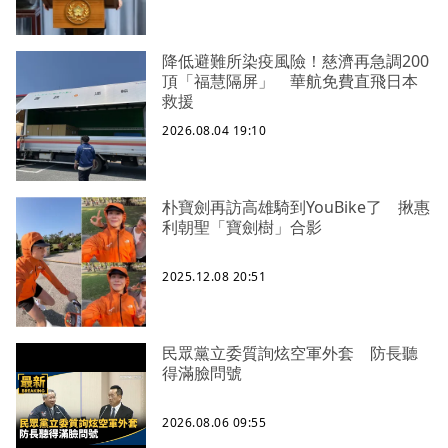
降低避難所染疫風險！慈濟再急調200
頂「福慧隔屏」 華航免費直飛日本
救援
2026.08.04 19:10
朴寶劍再訪高雄騎到YouBike了 揪惠
利朝聖「寶劍樹」合影
2025.12.08 20:51
民眾黨立委質詢炫空軍外套 防長聽
得滿臉問號
2026.08.06 09:55