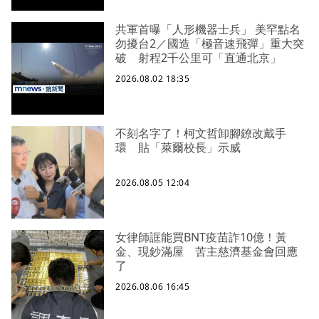
共軍首曝「人形機器士兵」 美罕點名
勿擾台2／國造「極音速飛彈」重大突
破 射程2千公里可「直通北京」
2026.08.02 18:35
不刻名字了！柯文哲卸腳鐐改戴手
環 貼「萊爾校長」示威
2026.08.05 12:04
女律師誆能買BNT疫苗詐10億！黃
金、現鈔滿屋 苦主慈濟基金會回應
了
2026.08.06 16:45