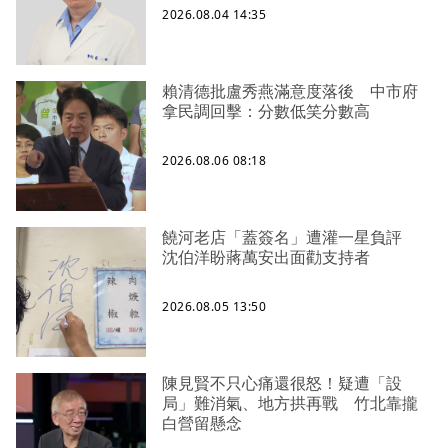
2026.08.04 14:35
賴清德批盧秀燕滿意度落後 中市府
拿民調回擊：分數低笑分數高
2026.08.06 08:18
饒河老店「蓋簽名」遭灌一星負評
沈伯洋盼蔣萬安出面勸支持者
2026.08.05 13:50
陳見賢不只心痛還很怒！疑遭「設
局」難消氣、地方拱再戰 竹北靠攏
白營留懸念