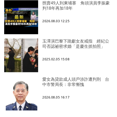
拐賣49人到柬埔寨 角頭演員李振豪
判18年再加18年
2026.08.03 12:25
玉澤演巴黎下跪獻女友戒指 經紀公
司否認祕密求婚「是慶生抓拍照」
2025.02.05 15:08
愛女為貸款成人頭戶涉詐遭判刑 台
中市警局長：非常慚愧
2026.08.05 16:17