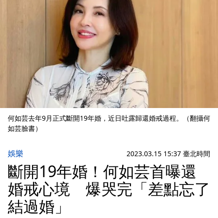
何如芸去年9月正式斷開19年婚，近日吐露歸還婚戒過程。（翻攝何
如芸臉書）
娛樂
2023.03.15 15:37 臺北時間
斷開19年婚！何如芸首曝還
婚戒心境 爆哭完「差點忘了
結過婚」