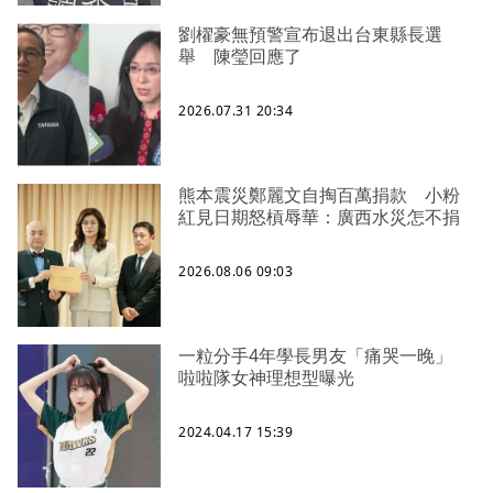
劉櫂豪無預警宣布退出台東縣長選
舉 陳瑩回應了
2026.07.31 20:34
熊本震災鄭麗文自掏百萬捐款 小粉
紅見日期怒槓辱華：廣西水災怎不捐
2026.08.06 09:03
一粒分手4年學長男友「痛哭一晚」
啦啦隊女神理想型曝光
2024.04.17 15:39