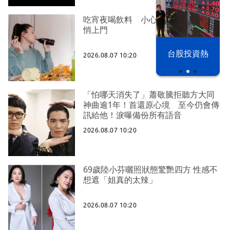
吃宵夜喝飲料 小心「代謝症候群」
悄上門
以色列 穹頂
台股投資熱
2026.08.07 10:20
之下
「怕哪天消失了」蕭敬騰拒聽方大同
神曲逾1年！首還原心境 至今仍會傳
訊給他！淚曝備份所有語音
2026.08.07 10:20
69歲陸小芬曬照狀態驚艷四方 性感不
想遮「姐真的太辣」
2026.08.07 10:20