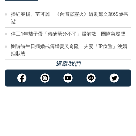
捧紅秦楊、苗可麗 《台灣霹靂火》編劇鄭文華65歲癌
逝
停工1年茄子蛋「傳酬勞分不平」爆解散 團隊急發聲
劉詩詩生日摘婚戒傳婚變吳奇隆 夫妻「IP位置」洩婚
姻狀態
追蹤我們