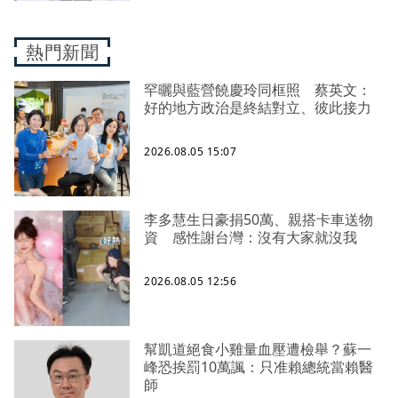
熱門新聞
罕曬與藍營饒慶玲同框照 蔡英文：
好的地方政治是終結對立、彼此接力
2026.08.05 15:07
李多慧生日豪捐50萬、親搭卡車送物
資 感性謝台灣：沒有大家就沒我
2026.08.05 12:56
幫凱道絕食小雞量血壓遭檢舉？蘇一
峰恐挨罰10萬諷：只准賴總統當賴醫
師