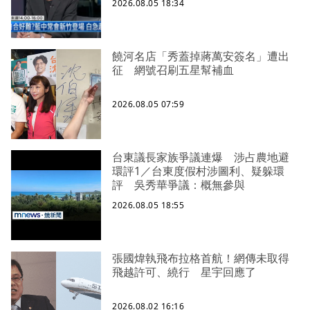
2026.08.05 18:34
饒河名店「秀蓋掉蔣萬安簽名」遭出
征 網號召刷五星幫補血
2026.08.05 07:59
台東議長家族爭議連爆 涉占農地避
環評1／台東度假村涉圖利、疑躲環
評 吳秀華爭議：概無參與
2026.08.05 18:55
張國煒執飛布拉格首航！網傳未取得
飛越許可、繞行 星宇回應了
2026.08.02 16:16