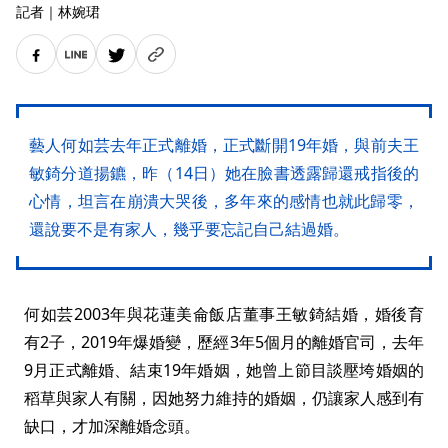
記者
｜
林婉珺
藝人何如芸去年正式離婚，正式斷開19年婚，與前夫王
敏錡分道揚鑣，昨（14日）她在臉書透露歸還戒指後的
心情，坦言在崩潰大哭後，多年來的感情也就此歸零，
還說要不是有家人，幾乎要忘記自己結過婚。
何如芸2003年與花蓮美侖飯店董事王敏錡結婚，婚後育
有2子，2019年爆婚變，歷經3年5個月的離婚官司，去年
9月正式離婚、結束19年婚姻，她曾上節目談壓垮婚姻的
稻草與家人有關，因她努力維持的婚姻，仍讓家人感到有
缺口，才加深離婚念頭。