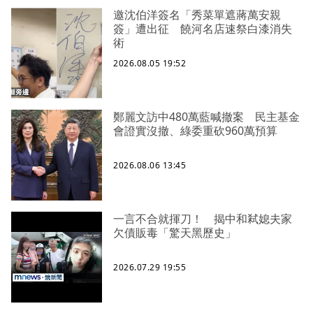
邀沈伯洋簽名「秀菜單遮蔣萬安親
簽」遭出征 饒河名店速祭白漆消失
術
2026.08.05 19:52
鄭麗文訪中480萬藍喊撤案 民主基金
會證實沒撤、綠委重砍960萬預算
2026.08.06 13:45
一言不合就揮刀！ 揭中和弒媳夫家
欠債販毒「驚天黑歷史」
2026.07.29 19:55