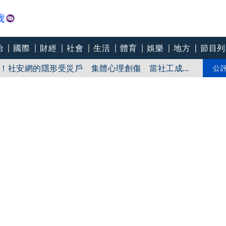
治
國際
財經
社會
生活
體育
娛樂
地方
節目列
！社安網的隱形受災戶 集體心理創傷 當社工成
無奈趨勢？耗竭殆盡下的社安網危機｜社工消失中
爸爸 許富凱哭到眼淚鼻涕直流
公
團悼念：照亮別人的燈塔