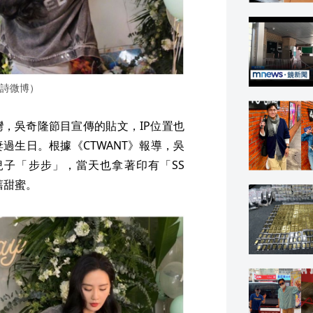
詩微博）
灣，吳奇隆節目宣傳的貼文，IP位置也
過生日。根據《CTWANT》報導，吳
子「步步」，當天也拿著印有「SS
依舊甜蜜。