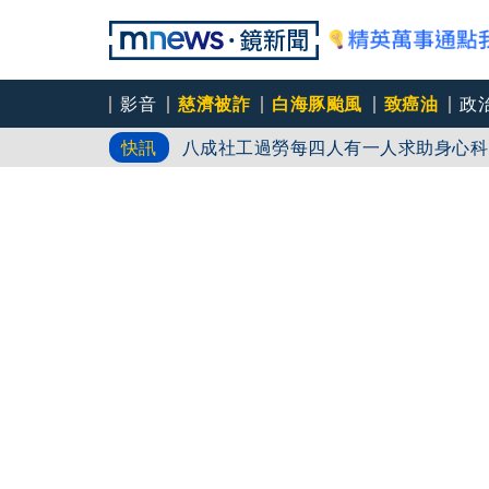
影音
慈濟被詐
白海豚颱風
致癌油
政
八成社工過勞每四人有一人求助身心科
快訊
「體制代罪羊」 防禦性社工不敢多做
父親節登小巨蛋開唱 想到離世三年的
永和豆漿創始人林炳生70歲病逝 集