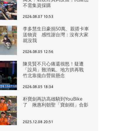
不需集資採購
2026.08.07 10:53
李多慧生日豪捐50萬、親搭卡車
送物資 感性謝台灣：沒有大家
就沒我
2026.08.05 12:56
陳見賢不只心痛還很怒！疑遭
「設局」難消氣、地方拱再戰
竹北靠攏白營留懸念
2026.08.05 18:34
朴寶劍再訪高雄騎到YouBike
了 揪惠利朝聖「寶劍樹」合影
2025.12.08 20:51