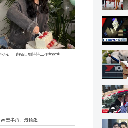
祝福。（翻攝自劉詩詩工作室微博）
「嬌羞半蹲」最搶鏡