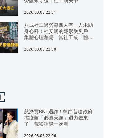
勞誰來守護｜社工消失中
2026.08.08 22:31
八成社工過勞每四人有一人求助
身心科！社安網的隱形受災戶
集體心理創傷 當社工成「體制
代罪羊」 防禦性社工不敢多做
無奈趨勢？耗竭殆盡下的社安網
2026.08.08 22:30
危機｜社工消失中
聞
慈濟買BNT遇詐！藍白昔嗆政府
擋疫苗「必遭天譴」迴力鏢來
了 荒謬語錄一次看
2026.08.06 22:06