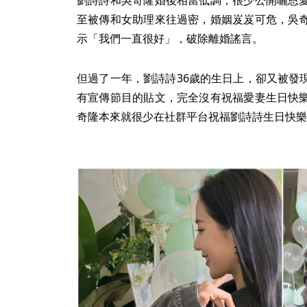
劉詩詩和吳奇隆婚後相當低調，很少公開曬恩
至被傳和女助理來往過密，婚姻岌岌可危，吳
示「我們一直很好」，破除離婚謠言。
但過了一年，劉詩詩36歲的生日上，卻又被發
有宣傳節目的貼文，完全沒有祝福愛妻生日快
奇隆本來就很少在社群平台祝福劉詩詩生日快樂