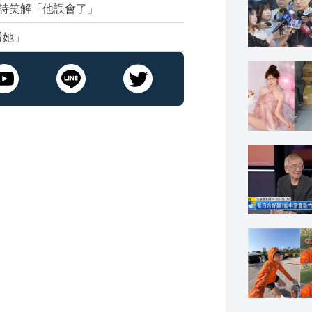
詩笑解「他誤會了」
看她」