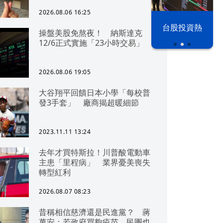
2026.08.06 16:25
漢光42演習
台股投資熱
操盤美股免熬夜！ 納斯達克
12/6正式實施「23小時交易」
2026.08.06 19:05
大谷翔平回饋日本小學「每校普
發3手套」 廠商揭超暖細節
2023.11.11 13:24
去年才買特斯拉！川普酸電動車
主患「里程病」 業界憂美喪失
轉型紅利
2026.08.07 08:23
昔稱相信慈濟還是民進黨？ 蔣
萬安：若政府買夠疫苗，民團也