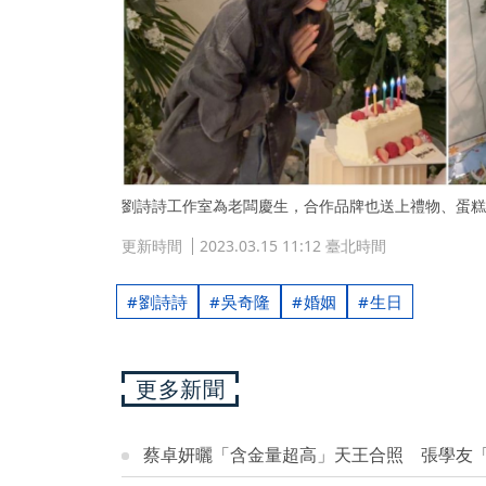
劉詩詩工作室為老闆慶生，合作品牌也送上禮物、蛋糕
更新時間
2023.03.15 11:12 臺北時間
劉詩詩
吳奇隆
婚姻
生日
更多新聞
蔡卓妍曬「含金量超高」天王合照 張學友