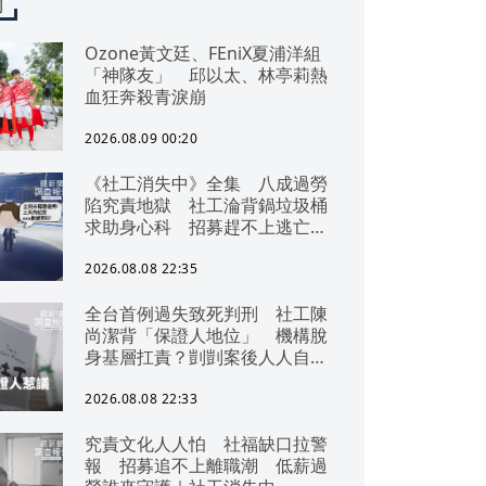
聞
Ozone黃文廷、FEniX夏浦洋組
「神隊友」 邱以太、林亭莉熱
血狂奔殺青淚崩
2026.08.09 00:20
《社工消失中》全集 八成過勞
陷究責地獄 社工淪背鍋垃圾桶
求助身心科 招募趕不上逃亡
潮 全台社工缺口警報 揭薪資
回捐黑幕 血汗錢遭剝削
2026.08.08 22:35
全台首例過失致死判刑 社工陳
尚潔背「保證人地位」 機構脫
身基層扛責？剴剴案後人人自危
｜社工消失中
2026.08.08 22:33
究責文化人人怕 社福缺口拉警
報 招募追不上離職潮 低薪過