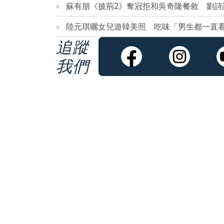
蘇有朋《披荊2》奪冠拒和吳奇隆餐敘 劉詩
陸元琪曬女兒遊韓美照 吃味「男生都一直
追蹤
我們