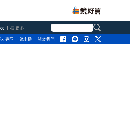
表
看更多
評人專區
鏡主播
關於我們