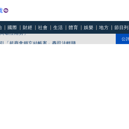
治
國際
財經
社會
生活
體育
娛樂
地方
節目列
間歇性雨勢」
引「超商拿鐵忘結帳案」轟司法輕賤
公
些地區」24小時雨量恐達400毫米