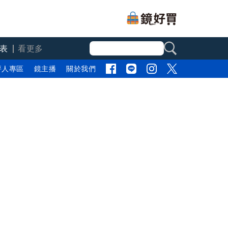
表
看更多
評人專區
鏡主播
關於我們