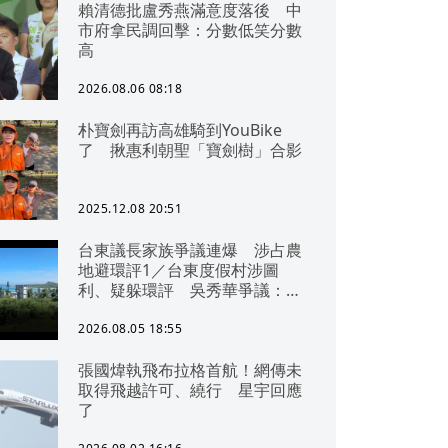
賴清德批盧秀燕滿意度落後 中
市府拿民調回擊：分數低笑分數
高
2026.08.06 08:18
朴寶劍再訪高雄騎到YouBike
了 揪惠利朝聖「寶劍樹」合影
2025.12.08 20:51
台東議長家族爭議連爆 涉占農
地避環評1／台東度假村涉圖
利、疑躲環評 吳秀華爭議：概
無參與
2026.08.05 18:55
張國煒執飛布拉格首航！網傳未
取得飛越許可、繞行 星宇回應
了