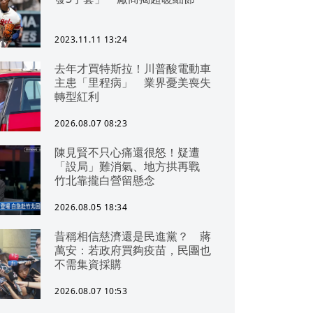
2023.11.11 13:24
去年才買特斯拉！川普酸電動車
主患「里程病」 業界憂美喪失
轉型紅利
2026.08.07 08:23
陳見賢不只心痛還很怒！疑遭
「設局」難消氣、地方拱再戰
竹北靠攏白營留懸念
2026.08.05 18:34
昔稱相信慈濟還是民進黨？ 蔣
萬安：若政府買夠疫苗，民團也
不需集資採購
2026.08.07 10:53