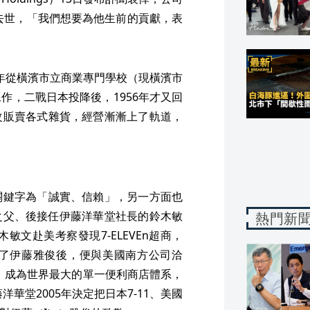
邁去世，「我們想要為他生前的貢獻，表
44年從橫濱市立商業專門學校（現橫濱市
作，二戰日本投降後，1956年才又回
改販賣各式雜貨，經營漸漸上了軌道，
關鍵字為「誠實、信賴」，另一方面也
」之父、後接任伊藤洋華堂社長的鈴木敏
熱門新
敏文赴美考察發現7-ELEVEn超商，
了伊藤雅俊後，便與美國南方公司洽
11，成為世界最大的單一便利商店體系，
華堂2005年決定把日本7-11、美國