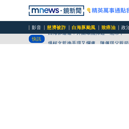
影音
慈濟被詐
白海豚颱風
致癌油
政
白海豚進逼！外圍環流掃過 北市下「
快訊
爆柯文哲換手環又爛膚 陳佩琪父親節
白海豚颱風今晚至明天風雨最劇烈！「這