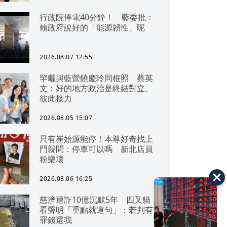
行政院停電40分鐘！ 藍委批：
賴政府說好的「能源韌性」呢
2026.08.07 12:55
罕曬與藍營饒慶玲同框照 蔡英
文：好的地方政治是終結對立、
彼此接力
2026.08.05 15:07
只有崔始源能停！本尊好奇找上
門親問：停車可以嗎 新北店員
粉樂壞
2026.08.06 16:25
慈濟遭詐10億沉默5年 四叉貓
看聲明「重點就這句」：若判有
罪錢還我