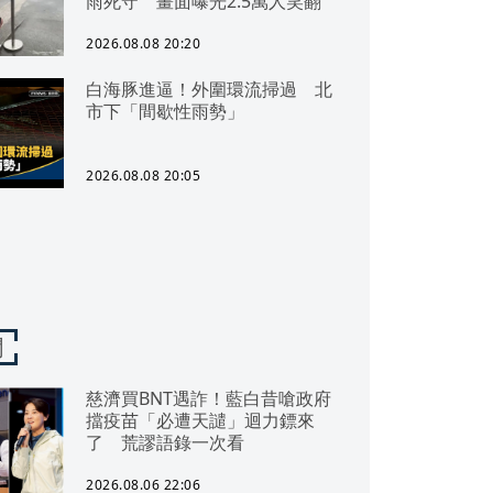
雨死守 畫面曝光2.5萬人笑翻
2026.08.08 20:20
白海豚進逼！外圍環流掃過 北
市下「間歇性雨勢」
2026.08.08 20:05
聞
慈濟買BNT遇詐！藍白昔嗆政府
擋疫苗「必遭天譴」迴力鏢來
了 荒謬語錄一次看
2026.08.06 22:06