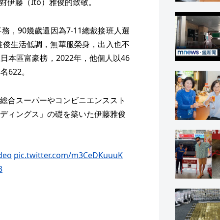
是對伊藤（Ito）雅俊的致敬。
，90幾歲還因為7-11總裁接班人選
雅俊生活低調，無華服榮身，出入也不
本區富豪榜，2022年，他個人以46
名622。
総合スーパーやコンビニエンススト
ディングス」の礎を築いた伊藤雅俊
deo
pic.twitter.com/m3CeDKuuuK
3