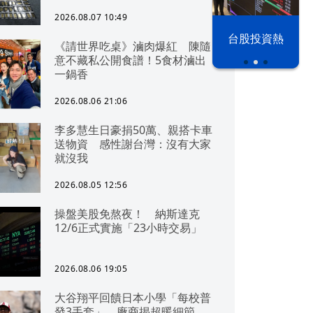
2026.08.07 10:49
漢光42演習
台股投資熱
《請世界吃桌》滷肉爆紅 陳隨
意不藏私公開食譜！5食材滷出
一鍋香
2026.08.06 21:06
李多慧生日豪捐50萬、親搭卡車
送物資 感性謝台灣：沒有大家
就沒我
2026.08.05 12:56
操盤美股免熬夜！ 納斯達克
12/6正式實施「23小時交易」
2026.08.06 19:05
大谷翔平回饋日本小學「每校普
發3手套」 廠商揭超暖細節