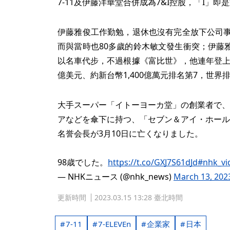
7-11及伊藤洋華堂合併成為7&I控股，「I」即
伊藤雅俊工作勤勉，退休也沒有完全放下公司事務
而與當時也80多歲的鈴木敏文發生衝突；伊藤
以名車代步，不過根據《富比世》，他連年登上日
億美元、約新台幣1,400億萬元排名第7，世界排
大手スーパー「イトーヨーカ堂」の創業者で、
アなどを傘下に持つ、「セブン＆アイ・ホール
名誉会長が3月10日に亡くなりました。
98歳でした。
https://t.co/GXJ7S61dJd
#nhk_vi
— NHKニュース (@nhk_news)
March 13, 202
更新時間
2023.03.15 13:28 臺北時間
7-11
7-ELEVEn
企業家
日本