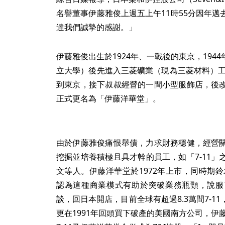
名譽董事伊藤雅俊上週五上午11時55分因年
達我們誠摯的感謝。」
伊藤雅俊出生於1924年、一戰後的東京，19
立大學）後先進入三菱礦業（現為三菱材料）工
到東京，接下叔叔經營的一間小型服飾店，後
正式更名為「伊藤洋華堂」。
由於伊藤雅俊痛恨舉債，力求財務穩健，經營
挖掘並培養積極且具才幹的員工，如「7-11
文等人。伊藤洋華堂於1972年上市，同時期鈴木
認為這種商業模式有助於突破業務瓶頸，說服
談，回日本開店，目前全球有超過8.3萬間7-
更在1991年回頭買下破產的美國南方公司，伊藤洋