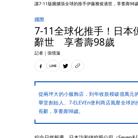
讓7-11版圖擴張全球的推手伊藤雅俊過世，享耆壽98
國際
7-11全球化推手！日
辭世 享耆壽98歲
記者
｜
張憶漩
從兩坪大的小服飾店，到年收規模破億萬元
華堂創始人、7-ELEVEn便利商店風靡全球
長辭，享耆壽98歲。
綜合日媒報導，日本柒和伊控股公司（Seven&I 