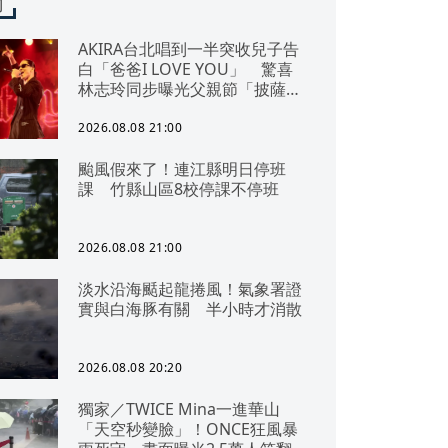
聞
AKIRA台北唱到一半突收兒子告
白「爸爸I LOVE YOU」 驚喜
林志玲同步曝光父親節「披薩蛋
糕」
2026.08.08 21:00
颱風假來了！連江縣明日停班
課 竹縣山區8校停課不停班
2026.08.08 21:00
淡水沿海颳起龍捲風！氣象署證
實與白海豚有關 半小時才消散
2026.08.08 20:20
獨家／TWICE Mina一進華山
「天空秒變臉」！ONCE狂風暴