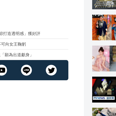
細節打造透明感」獲好評
不可向女王鞠躬
說「願為出道獻身」