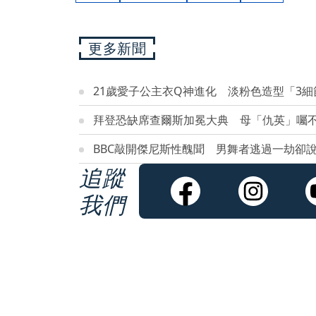
更多新聞
21歲愛子公主衣Q神進化 淡粉色造型「3
拜登恐缺席查爾斯加冕大典 母「仇英」囑
BBC敲開傑尼斯性醜聞 男舞者逃過一劫卻
追蹤
我們