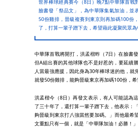
世界棒球經典賽今（8日）晚7點中華隊首戰
臉書發「祭品文」，為中華隊集氣加油，並
50份雞排，晉級複賽到東京則再加碼100
了，打算一輩子蹭下去，希望藉此凝聚民眾為
中華隊首戰將開打，洪孟楷昨（7日）在臉書
但A組出賽的其他球隊也不是好惹的，要延續
人當最強應援，因此身為30年棒球迷的他，就
就發50份雞排，能夠晉級東京再加碼100份，
洪孟楷今（8日）再發文表示，有人可能認為
了三十年了，還打算一輩子蹭下去，他表示：「
夠晉級到東京打八強當然要加碼。」而他最希
文重點只有一個，就是「中華隊加油！必勝！」