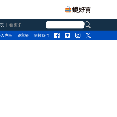
表
看更多
評人專區
鏡主播
關於我們