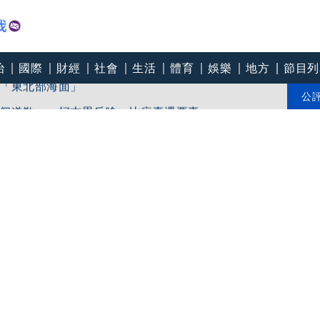
治
國際
財經
社會
生活
體育
娛樂
地方
節目列
「東北部海面」
個道歉」 柯志恩反嗆：比病毒還要毒
公
中心逼垮包商