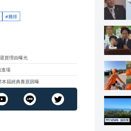
雞排
盟退貨理由曝光
旗進場
席本屆經典賽原因曝