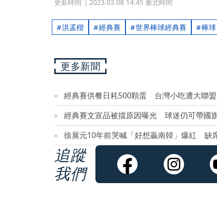
更新時間
2023.03.08 14:45 臺北時間
洪孟楷
經典賽
世界棒球經典賽
棒球
更多新聞
經典賽供餐日耗500顆蛋 台灣小吃遭大聯
經典賽文宣品被擋原因曝光 球迷仍可帶國
徐展元10年前哭喊「好想贏南韓」爆紅 缺
追蹤
我們