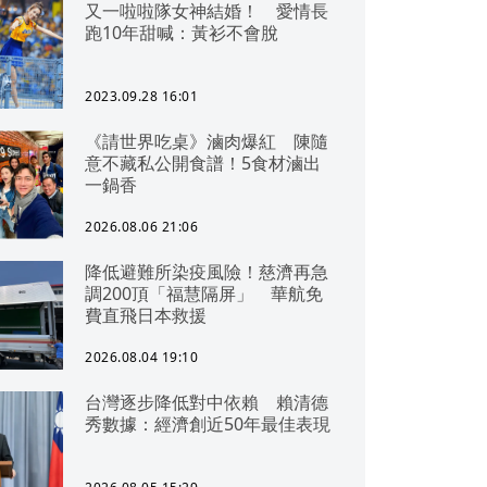
又一啦啦隊女神結婚！ 愛情長
跑10年甜喊：黃衫不會脫
2023.09.28 16:01
《請世界吃桌》滷肉爆紅 陳隨
意不藏私公開食譜！5食材滷出
一鍋香
2026.08.06 21:06
降低避難所染疫風險！慈濟再急
調200頂「福慧隔屏」 華航免
費直飛日本救援
2026.08.04 19:10
台灣逐步降低對中依賴 賴清德
秀數據：經濟創近50年最佳表現