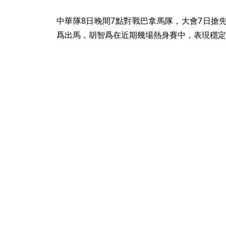
中華隊8日晚間7點對戰巴拿馬隊，大會7日搶
爲出馬，胡智爲在近期幾場熱身賽中，表現穩定