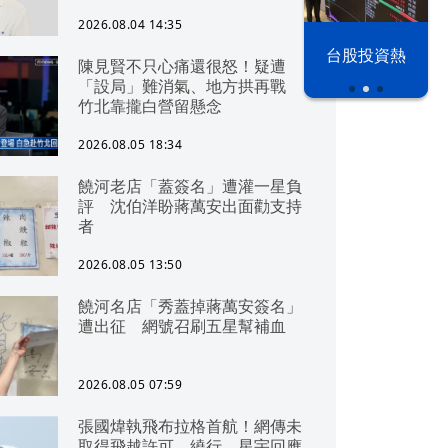
2026.08.04 14:35
漢光42演習
台股投資熱
陳見賢不只心痛還很怒！疑遭
「設局」難消氣、地方拱再戰
竹北靠攏白營留懸念
2026.08.05 18:34
饒河老店「蓋簽名」遭灌一星負
評 沈伯洋盼蔣萬安出面勸支持
者
2026.08.05 13:50
饒河名店「秀蓋掉蔣萬安簽名」
遭出征 網號召刷五星幫補血
2026.08.05 07:59
張國煒執飛布拉格首航！網傳未
取得飛越許可、繞行 星宇回應