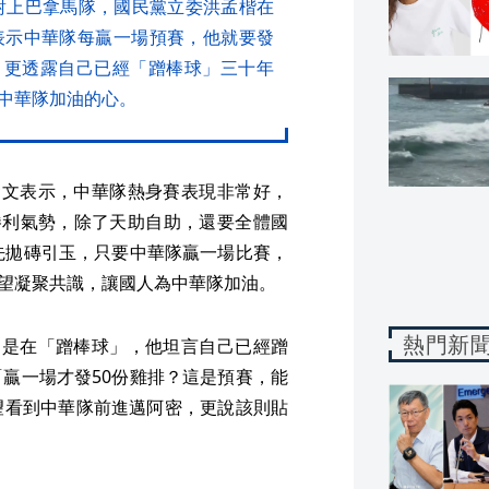
對上巴拿馬隊，國民黨立委洪孟楷在
表示中華隊每贏一場預賽，他就要發
份，更透露自己已經「蹭棒球」三十年
中華隊加油的心。
發文表示，中華隊熱身賽表現非常好，
勝利氣勢，除了天助自助，還要全體國
先拋磚引玉，只要中華隊贏一場比賽，
希望凝聚共識，讓國人為中華隊加油。
熱門新
這是在「蹭棒球」，他坦言自己已經蹭
贏一場才發50份雞排？這是預賽，能
望看到中華隊前進邁阿密，更說該則貼