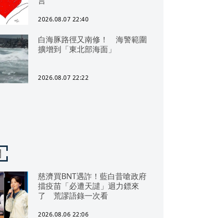
言
2026.08.07 22:40
白海豚路徑又南修！ 海警範圍
擴增到「東北部海面」
2026.08.07 22:22
聞
慈濟買BNT遇詐！藍白昔嗆政府
擋疫苗「必遭天譴」迴力鏢來
了 荒謬語錄一次看
2026.08.06 22:06