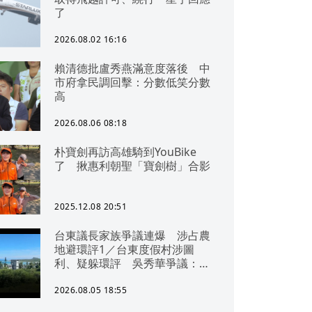
了
2026.08.02 16:16
賴清德批盧秀燕滿意度落後 中
市府拿民調回擊：分數低笑分數
高
2026.08.06 08:18
朴寶劍再訪高雄騎到YouBike
了 揪惠利朝聖「寶劍樹」合影
2025.12.08 20:51
台東議長家族爭議連爆 涉占農
地避環評1／台東度假村涉圖
利、疑躲環評 吳秀華爭議：概
無參與
2026.08.05 18:55