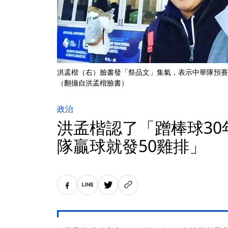
洪孟楷（右）臉書發「祭品文」集氣，表示中華隊預賽
（翻攝自洪孟楷臉書）
政治
洪孟楷認了「蹭棒球30
隊贏球就發50雞排」