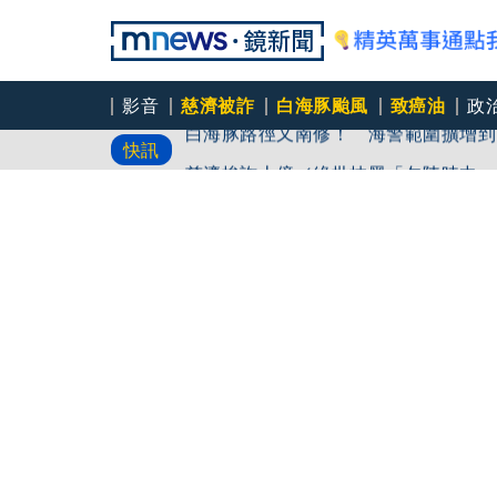
影音
慈濟被詐
白海豚颱風
致癌油
政
白海豚路徑又南修！ 海警範圍擴增到
快訊
慈濟挨詐十億／綠批抹黑「欠陳時中一
吳秀華家族又生波 前台東縣長蓋安養