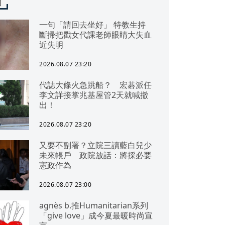
聞
一句「請回去坐好」 特教生持
斷掃把戳女代課老師眼睛大失血
近失明
2026.08.07 23:20
代誌大條火急跳船？ 宏碁派任
李文詳接掌兆基屋管2天就喊撤
出！
2026.08.07 23:20
又要不副署？立院三讀藍白兒少
未來帳戶 政院放話：將採必要
憲政作為
2026.08.07 23:00
agnès b.推Humanitarian系列
「give love」成今夏最暖時尚宣