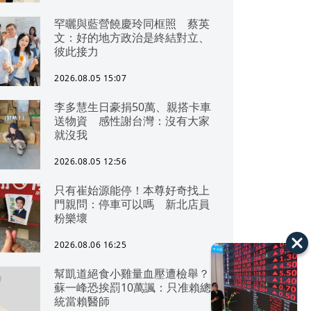
罕曬與藍營饒慶玲同框照 蔡英
文：好的地方政治是終結對立、
彼此接力
2026.08.05 15:07
李多慧生日豪捐50萬、親搭卡車
送物資 感性謝台灣：沒有大家
就沒我
2026.08.05 12:56
只有崔始源能停！本尊好奇找上
門親問：停車可以嗎 新北店員
粉樂壞
2026.08.06 16:25
幫凱道絕食小雞量血壓遭檢舉？
蘇一峰恐挨罰10萬諷：只准賴總
統當賴醫師