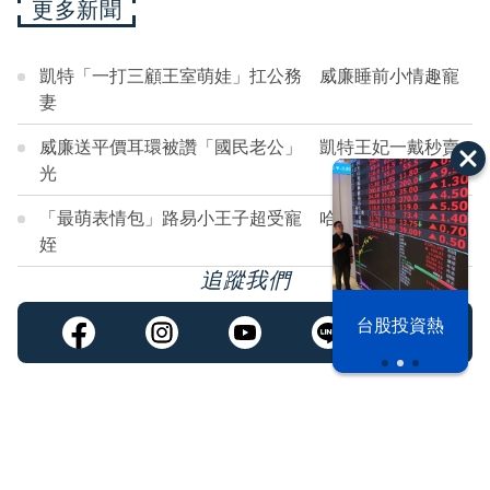
更多新聞
凱特「一打三顧王室萌娃」扛公務 威廉睡前小情趣寵
妻
威廉送平價耳環被讚「國民老公」 凱特王妃一戴秒賣
光
「最萌表情包」路易小王子超受寵 哈利砸30萬送禮寵
姪
追蹤我們
漢光42演習
台股投資熱