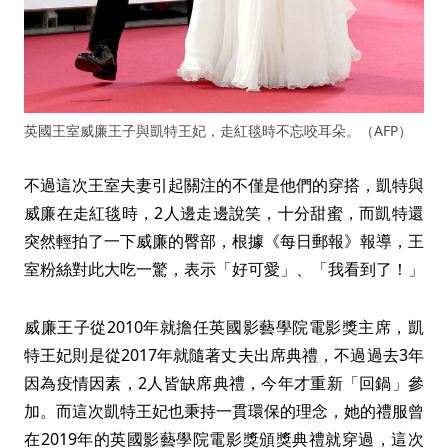
英國王室威廉王子與凱特王妃，走紅毯時不忘咬耳朵。（AFP）
不過這次王室夫妻引起關注的不僅是他們的穿搭，凱特與
威廉在走紅毯時，2人邊走邊說笑，十分甜蜜，而凱特還
突然輕拍了一下威廉的臀部，根據《每日郵報》報導，王
室粉絲對此大吃一驚，表示「好可愛」、「我看到了！」
威廉王子從2010年就擔任英國影藝學院電影獎主席，凱
特王妃則是從2017年就隨著丈夫出席典禮，不過過去3年
因為疫情因素，2人皆缺席典禮，今年才重新「回鍋」參
加。而這次凱特王妃也秉持一貫環保的理念，她的禮服曾
在2019年的英國影藝學院電影獎頒獎典禮就穿過，這次