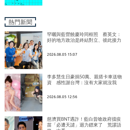
熱門新聞
罕曬與藍營饒慶玲同框照 蔡英文：
好的地方政治是終結對立、彼此接力
2026.08.05 15:07
李多慧生日豪捐50萬、親搭卡車送物
資 感性謝台灣：沒有大家就沒我
2026.08.05 12:56
慈濟買BNT遇詐！藍白昔嗆政府擋疫
苗「必遭天譴」迴力鏢來了 荒謬語