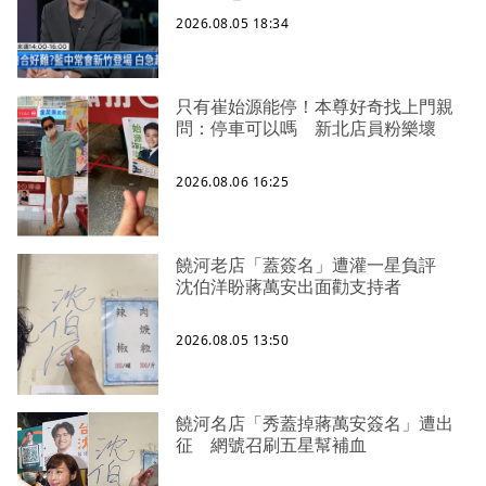
2026.08.05 18:34
只有崔始源能停！本尊好奇找上門親
問：停車可以嗎 新北店員粉樂壞
2026.08.06 16:25
饒河老店「蓋簽名」遭灌一星負評
沈伯洋盼蔣萬安出面勸支持者
2026.08.05 13:50
饒河名店「秀蓋掉蔣萬安簽名」遭出
征 網號召刷五星幫補血