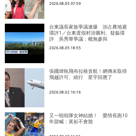
2026.08.05 07:59
台東議長家族爭議連爆 涉占農地避
環評1／台東度假村涉圖利、疑躲環
評 吳秀華爭議：概無參與
2026.08.05 18:55
張國煒執飛布拉格首航！網傳未取得
飛越許可、繞行 星宇回應了
2026.08.02 16:16
又一啦啦隊女神結婚！ 愛情長跑10
年甜喊：黃衫不會脫