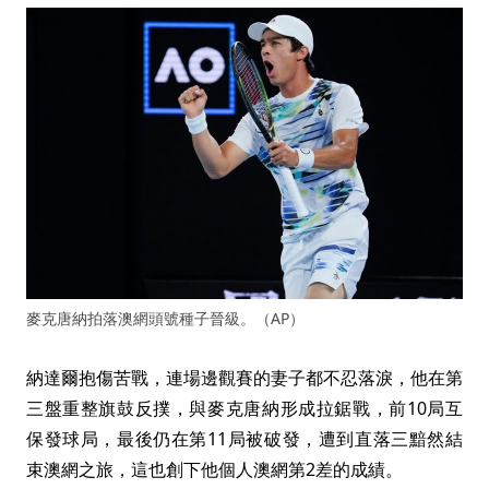
麥克唐納拍落澳網頭號種子晉級。（AP）
納達爾抱傷苦戰，連場邊觀賽的妻子都不忍落淚，他在第
三盤重整旗鼓反撲，與麥克唐納形成拉鋸戰，前10局互
保發球局，最後仍在第11局被破發，遭到直落三黯然結
束澳網之旅，這也創下他個人澳網第2差的成績。