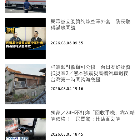
民眾黨立委質詢炫空軍外套 防長聽
得滿臉問號
2026.08.06 09:55
強震派對照辦引公憤 台日友好物資
抵災區2／熊本強震災民擠汽車過夜
台灣第一時間跨海急援
2026.08.04 19:16
獨家／24H不打烊「回收手機」靠AI精
算價格！ 民眾驚：比店面划算
2026.08.05 18:45