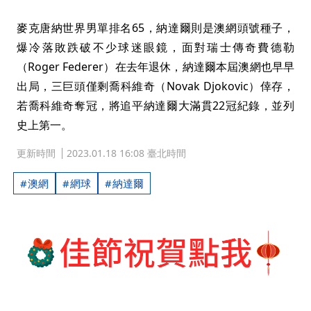
麥克唐納世界男單排名65，納達爾則是澳網頭號種子，
爆冷落敗跌破不少球迷眼鏡，面對瑞士傳奇費德勒
（Roger Federer）在去年退休，納達爾本屆澳網也早早
出局，三巨頭僅剩喬科維奇（Novak Djokovic）倖存，
若喬科維奇奪冠，將追平納達爾大滿貫22冠紀錄，並列
史上第一。
更新時間
2023.01.18 16:08 臺北時間
澳網
網球
納達爾