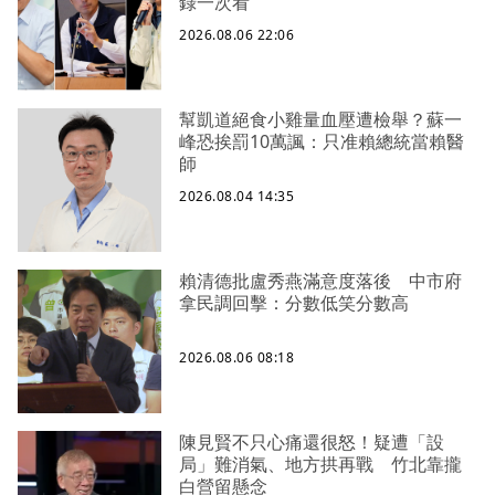
錄一次看
2026.08.06 22:06
幫凱道絕食小雞量血壓遭檢舉？蘇一
峰恐挨罰10萬諷：只准賴總統當賴醫
師
2026.08.04 14:35
賴清德批盧秀燕滿意度落後 中市府
拿民調回擊：分數低笑分數高
2026.08.06 08:18
陳見賢不只心痛還很怒！疑遭「設
局」難消氣、地方拱再戰 竹北靠攏
白營留懸念