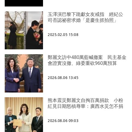
玉澤演巴黎下跪獻女友戒指 經紀公
司否認祕密求婚「是慶生抓拍照」
2025.02.05 15:08
鄭麗文訪中480萬藍喊撤案 民主基金
會證實沒撤、綠委重砍960萬預算
2026.08.06 13:45
熊本震災鄭麗文自掏百萬捐款 小粉
紅見日期怒槓辱華：廣西水災怎不捐
2026.08.06 09:03