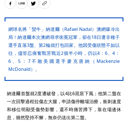
網球名將「蠻牛」納達爾（Rafael Nadal）澳網爆冷出
局！納達爾本次澳網尋求衛冕冠軍，卻在18日遭非種子
選手直落3盤、第2輪就打包回家。他因受傷狀態不如以
往，儘管忍痛奮戰苦戰近2個半小時，仍以4：6、4：
6、5：7不敵美國選手麥克唐納（Mackenzie
McDonald）。
納達爾首盤就2度遭破發，以4比6屈居下風；他第二盤在
一次回擊過程拉傷左大腿，申請傷停離場治療，衝刺速度
和移位明顯受傷勢影響，還不時痛苦蹲下，靠在場邊休
息，雖然堅持不懈，無奈仍送出第二盤。