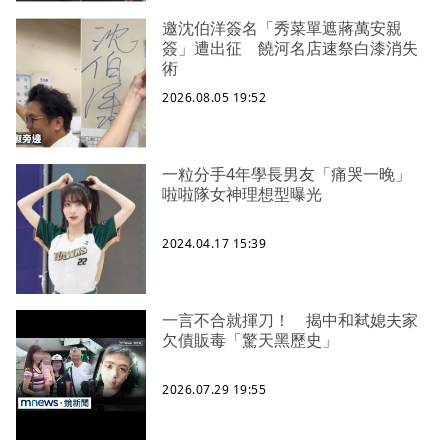
邀沈伯洋簽名「秀菜單遮蔣萬安親
簽」遭出征 饒河名店速祭白漆消失
術
2026.08.05 19:52
一粒分手4年學長男友「痛哭一晚」
啦啦隊女神理想型曝光
2024.04.17 15:39
一言不合就揮刀！ 揭中和弒媳夫家
欠債販毒「驚天黑歷史」
2026.07.29 19:55