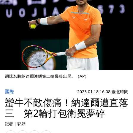
網球名將納達爾澳網第二輪爆冷出局。（AP）
國際
2023.01.18 16:08 臺北時間
蠻牛不敵傷痛！納達爾遭直落
三 第2輪打包衛冕夢碎
記者
｜
郭妤