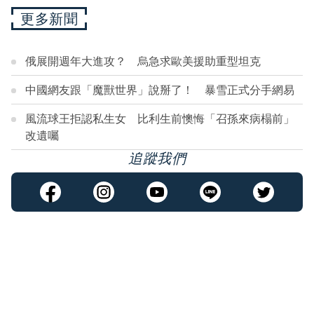
更多新聞
俄展開週年大進攻？ 烏急求歐美援助重型坦克
中國網友跟「魔獸世界」說掰了！ 暴雪正式分手網易
風流球王拒認私生女 比利生前懊悔「召孫來病榻前」
改遺囑
追蹤我們