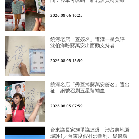
2026.08.06 16:25
饒河老店「蓋簽名」遭灌一星負評
沈伯洋盼蔣萬安出面勸支持者
2026.08.05 13:50
饒河名店「秀蓋掉蔣萬安簽名」遭出
征 網號召刷五星幫補血
2026.08.05 07:59
台東議長家族爭議連爆 涉占農地避
環評1／台東度假村涉圖利、疑躲環