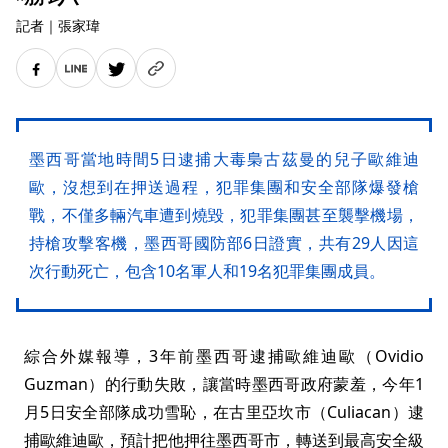
記者
｜
張家瑋
墨西哥當地時間5日逮捕大毒梟古茲曼的兒子歐維迪
歐，沒想到在押送過程，犯罪集團和安全部隊爆發槍
戰，不僅多輛汽車遭到燒毀，犯罪集團甚至襲擊機場，
持槍攻擊客機，墨西哥國防部6日證實，共有29人因這
次行動死亡，包含10名軍人和19名犯罪集團成員。
綜合外媒報導，3年前墨西哥逮捕歐維迪歐（Ovidio
Guzman）的行動失敗，讓當時墨西哥政府蒙羞，今年1
月5日安全部隊成功雪恥，在古里亞坎市（Culiacan）逮
捕歐維迪歐，預計把他押往墨西哥市，轉送到最高安全級