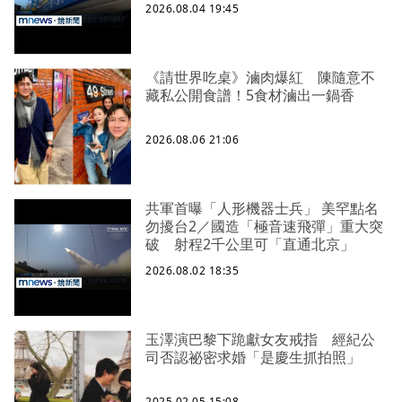
2026.08.04 19:45
《請世界吃桌》滷肉爆紅 陳隨意不
藏私公開食譜！5食材滷出一鍋香
2026.08.06 21:06
共軍首曝「人形機器士兵」 美罕點名
勿擾台2／國造「極音速飛彈」重大突
破 射程2千公里可「直通北京」
2026.08.02 18:35
玉澤演巴黎下跪獻女友戒指 經紀公
司否認祕密求婚「是慶生抓拍照」
2025.02.05 15:08