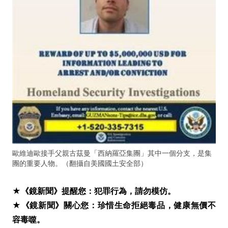
歐維迪歐接手父親古茲曼「西納羅亞集團」其中一個分支，是集
團的重要人物。（翻攝自美國國土安全部）
★《鏡新聞》提醒您：犯罪行為，請勿模仿。
★《鏡新聞》關心您：珍惜生命拒絕毒品，健康無價不
容毒噬。