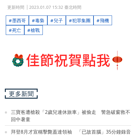
更新時間
2023.01.07 15:32 臺北時間
墨西哥
毒梟
兒子
犯罪集團
飛機
死亡
槍戰
更多新聞
三寶爸遭槍殺「2歲兒連休旅車」被偷走 警急破窗救不
回中暑童
拜登8月才宣稱擊斃蓋達領袖 「已故首腦」35分鐘錄音