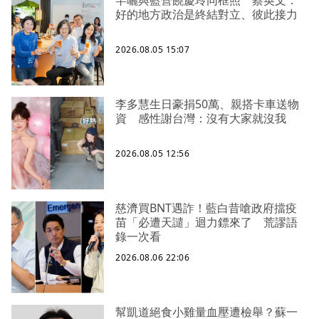
好的地方政治是終結對立、彼此接力
2026.08.05 15:07
李多慧生日豪捐50萬、親搭卡車送物
資 感性謝台灣：沒有大家就沒我
2026.08.05 12:56
慈濟買BNT遇詐！藍白昔嗆政府擋疫
苗「必遭天譴」迴力鏢來了 荒謬語
錄一次看
2026.08.06 22:06
幫凱道絕食小雞量血壓遭檢舉？蘇一