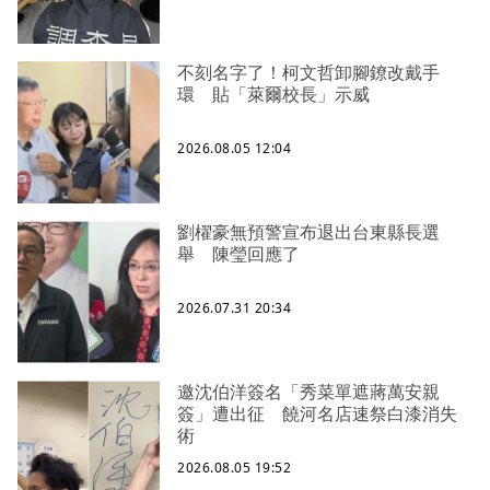
不刻名字了！柯文哲卸腳鐐改戴手
環 貼「萊爾校長」示威
2026.08.05 12:04
劉櫂豪無預警宣布退出台東縣長選
舉 陳瑩回應了
2026.07.31 20:34
邀沈伯洋簽名「秀菜單遮蔣萬安親
簽」遭出征 饒河名店速祭白漆消失
術
2026.08.05 19:52