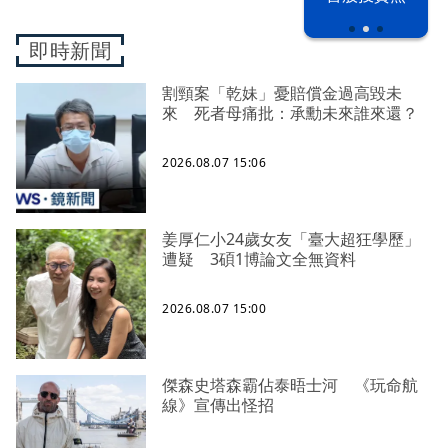
即時新聞
割頸案「乾妹」憂賠償金過高毀未
來 死者母痛批：承勳未來誰來還？
2026.08.07 15:06
姜厚仁小24歲女友「臺大超狂學歷」
遭疑 3碩1博論文全無資料
2026.08.07 15:00
傑森史塔森霸佔泰晤士河 《玩命航
線》宣傳出怪招