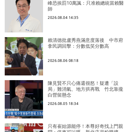
峰恐挨罰10萬諷：只准賴總統當賴醫
師
2026.08.04 14:35
賴清德批盧秀燕滿意度落後 中市府
拿民調回擊：分數低笑分數高
2026.08.06 08:18
陳見賢不只心痛還很怒！疑遭「設
局」難消氣、地方拱再戰 竹北靠攏
白營留懸念
2026.08.05 18:34
只有崔始源能停！本尊好奇找上門親
問：停車可以嗎 新北店員粉樂壞