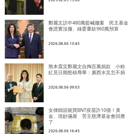
鄭麗文訪中480萬藍喊撤案 民主基金
會證實沒撤、綠委重砍960萬預算
2026.08.06 13:45
熊本震災鄭麗文自掏百萬捐款 小粉
紅見日期怒槓辱華：廣西水災怎不捐
2026.08.06 09:03
女律師誆能買BNT疫苗詐10億！黃
金、現鈔滿屋 苦主慈濟基金會回應
了
2026.08.06 16:45