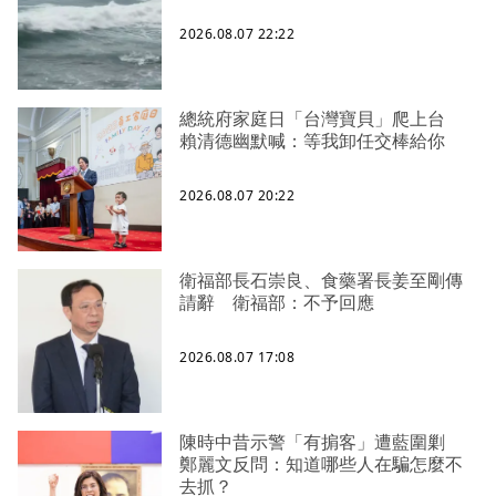
2026.08.07 22:22
總統府家庭日「台灣寶貝」爬上台
賴清德幽默喊：等我卸任交棒給你
2026.08.07 20:22
衛福部長石崇良、食藥署長姜至剛傳
請辭 衛福部：不予回應
2026.08.07 17:08
陳時中昔示警「有掮客」遭藍圍剿
鄭麗文反問：知道哪些人在騙怎麼不
去抓？