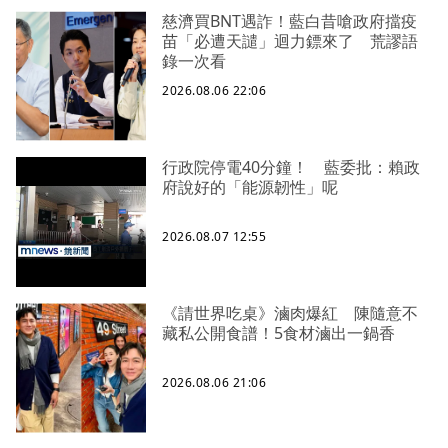
慈濟買BNT遇詐！藍白昔嗆政府擋疫
苗「必遭天譴」迴力鏢來了 荒謬語
錄一次看
2026.08.06 22:06
行政院停電40分鐘！ 藍委批：賴政
府說好的「能源韌性」呢
2026.08.07 12:55
《請世界吃桌》滷肉爆紅 陳隨意不
藏私公開食譜！5食材滷出一鍋香
2026.08.06 21:06