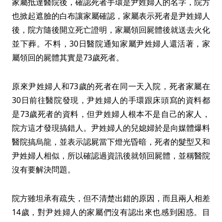
家屬抵達醫院後，確認死者手環是尹姓婦人的名字，院方
也掀起遮臉的白布讓家屬確認，家屬表示死者是尹姓婦人
後，院方隨後開立死亡證明，家屬領回屍體後就送去火化
並下葬。不料，30日醫院通知家屬尹姓婦人還活著，家
屬領回的屍體其實是73歲死者。
原來尹姓婦人和73歲的死者在同一天入院，死者家屬在
30日前往醫院發現，尹姓婦人的手環跟床頭寫的資料都
是73歲死者的資料，但尹姓婦人根本不是自己的家人，
院方這才發現搞錯人。尹姓婦人的兒媳婦於是向媒體爆料
醫院搞烏龍，並表示認屍當下燈光昏暗，死者的髮型又和
尹姓婦人相似，所以確認過資訊後就領回屍體，並稱醫院
沒有要解決問題。
院方雖坦承有疏失，但不清楚出錯的原因，而且兩人相差
14歲，對尹姓婦人的家屬們沒有認出來也感到困惑。目