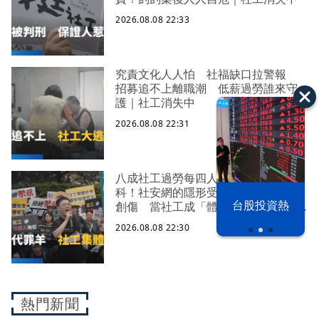
2026.08.08 22:33
究責文化人人怕 社福缺口拉警報
招募追不上離職潮 低薪過勞誰來守
護｜社工消失中
2026.08.08 22:31
八成社工過勞每四人有一人求助身心
科！社安網的隱形受災戶 集體心理
漢光42演習
台股投資熱
創傷 當社工成「體制代罪羊」 防
禦性社工不敢多做無奈趨勢？耗竭殆
2026.08.08 22:30
盡下的社安網危機｜社工消失中
熱門新聞