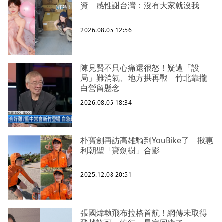
資 感性謝台灣：沒有大家就沒我
2026.08.05 12:56
陳見賢不只心痛還很怒！疑遭「設
局」難消氣、地方拱再戰 竹北靠攏
白營留懸念
2026.08.05 18:34
朴寶劍再訪高雄騎到YouBike了 揪惠
利朝聖「寶劍樹」合影
2025.12.08 20:51
張國煒執飛布拉格首航！網傳未取得