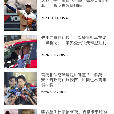
大谷翔平回饋日本小學「每校普發3手
套」 廠商揭超暖細節
2023.11.11 13:24
去年才買特斯拉！川普酸電動車主患
「里程病」 業界憂美喪失轉型紅利
2026.08.07 08:23
昔稱相信慈濟還是民進黨？ 蔣萬
安：若政府買夠疫苗，民團也不需集
資採購
2026.08.07 10:53
李多慧生日豪捐50萬、親搭卡車送物