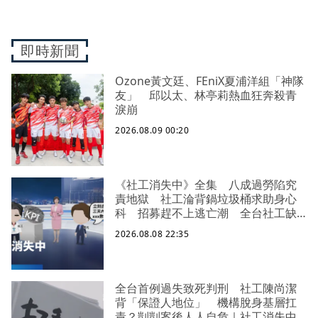
即時新聞
Ozone黃文廷、FEniX夏浦洋組「神隊
友」 邱以太、林亭莉熱血狂奔殺青
淚崩
2026.08.09 00:20
《社工消失中》全集 八成過勞陷究
責地獄 社工淪背鍋垃圾桶求助身心
科 招募趕不上逃亡潮 全台社工缺
口警報 揭薪資回捐黑幕 血汗錢遭
2026.08.08 22:35
剝削
全台首例過失致死判刑 社工陳尚潔
背「保證人地位」 機構脫身基層扛
責？剴剴案後人人自危｜社工消失中