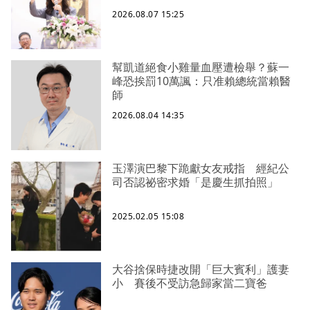
2026.08.07 15:25
幫凱道絕食小雞量血壓遭檢舉？蘇一
峰恐挨罰10萬諷：只准賴總統當賴醫
師
2026.08.04 14:35
玉澤演巴黎下跪獻女友戒指 經紀公
司否認祕密求婚「是慶生抓拍照」
2025.02.05 15:08
大谷捨保時捷改開「巨大賓利」護妻
小 賽後不受訪急歸家當二寶爸