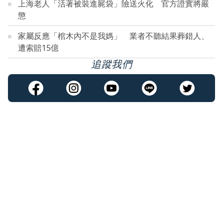
上海老人「活著被裝進屍袋」險送火化 官方證實將嚴
懲
家屬反應「棺木內不是我媽」 業者不聽結果葬錯人、
遭索賠15億
追蹤我們