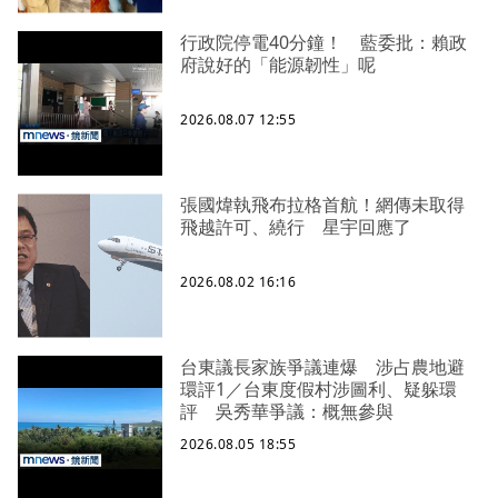
行政院停電40分鐘！ 藍委批：賴政
府說好的「能源韌性」呢
2026.08.07 12:55
張國煒執飛布拉格首航！網傳未取得
飛越許可、繞行 星宇回應了
2026.08.02 16:16
台東議長家族爭議連爆 涉占農地避
環評1／台東度假村涉圖利、疑躲環
評 吳秀華爭議：概無參與
2026.08.05 18:55