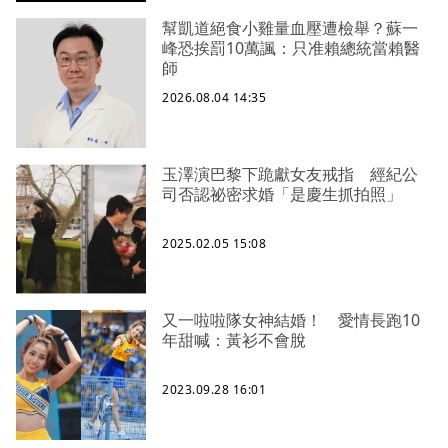
幫凱道絕食小雞量血壓遭檢舉？蘇一
峰恐挨罰10萬諷：只准賴總統當賴醫
師
2026.08.04 14:35
玉澤演巴黎下跪獻女友戒指 經紀公
司否認祕密求婚「是慶生抓拍照」
2025.02.05 15:08
又一啦啦隊女神結婚！ 愛情長跑10
年甜喊：黃衫不會脫
2023.09.28 16:01