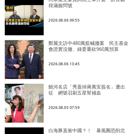
得滿臉問號
2026.08.06 09:55
鄭麗文訪中480萬藍喊撤案 民主基金
會證實沒撤、綠委重砍960萬預算
2026.08.06 13:45
饒河名店「秀蓋掉蔣萬安簽名」遭出
征 網號召刷五星幫補血
2026.08.05 07:59
白海豚直衝中國？！ 暴風圈恐削北