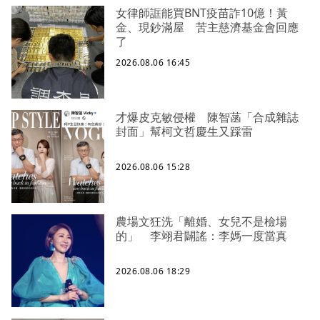
女律師誆能買BNT疫苗詐10億！黃
金、現鈔滿屋 苦主慈濟基金會回應
了
2026.08.06 16:45
才爆皮克敏侵權 陳智菡「合成雜誌
封面」幫柯文哲慶生又踩雷
2026.08.06 15:28
農場文狂洗「離婚、女兒不是檢場
的」 李翊君闢謠：李媽一度當真
2026.08.06 18:29