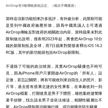
AirDrop有3種傳輸接收設定。（截自手機畫面）
當時這項新功能招來許多批評，有外媒分析，此限制可能
是受到中國政府施壓所致，因爲中國異議人士可透過
AirDrop傳輸反對政府的相關政治內容。當時蘋果未對此
限制做出說明，僅表明2023年起，將會把AirDrop 10分
鐘的新限制拓及全球，而7日蘋果對開發者釋出iOS 16.2
RC版，其中的新功能就包括AirDrop新限制。
不過除了可能的政治猜測，其實AirDrop騷擾也不時可
見，因為iPhone用戶只要開啟AirDrop的「所有人」設
定後，若忘記關閉，將有可能收到來自陌生人的照片、影
片等，過去曾有搭乘北捷的女性乘客，在車廂收到一則
AirDrop檔案，打開後竟是男子下體照，雖然案經捷警隊
著手偵辦，找出該名男子並依法移送，相關性騷層出不
窮，AirDrop限制新功能施行後，或許能降低陌生騷擾。