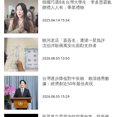
韓國巧遇8名台灣大學生 李多慧霸氣
贈禮人人有：畢業禮物
2025.04.14 15:34
饒河老店「蓋簽名」遭灌一星負評
沈伯洋盼蔣萬安出面勸支持者
2026.08.05 13:50
台灣逐步降低對中依賴 賴清德秀數
據：經濟創近50年最佳表現
2026.08.05 15:29
民眾黨立委質詢炫空軍外套 防長聽