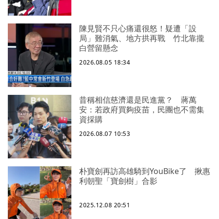
陳見賢不只心痛還很怒！疑遭「設
局」難消氣、地方拱再戰 竹北靠攏
白營留懸念
2026.08.05 18:34
昔稱相信慈濟還是民進黨？ 蔣萬
安：若政府買夠疫苗，民團也不需集
資採購
2026.08.07 10:53
朴寶劍再訪高雄騎到YouBike了 揪惠
利朝聖「寶劍樹」合影
2025.12.08 20:51