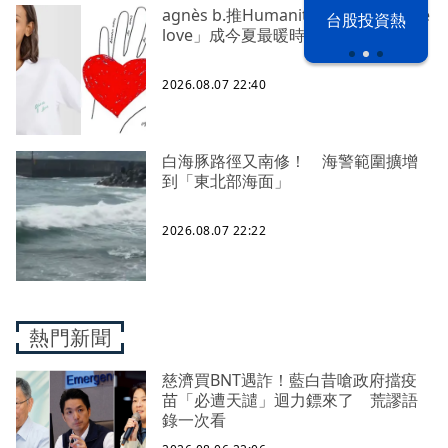
agnès b.推Humanitarian系列 「give
漢光42演習
台股投資熱
love」成今夏最暖時尚宣言
2026.08.07 22:40
白海豚路徑又南修！ 海警範圍擴增
到「東北部海面」
2026.08.07 22:22
熱門新聞
慈濟買BNT遇詐！藍白昔嗆政府擋疫
苗「必遭天譴」迴力鏢來了 荒謬語
錄一次看