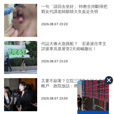
一句「請回去坐好」 特教生持斷掃把
戳女代課老師眼睛大失血近失明
2026.08.07 23:20
代誌大條火急跳船？ 宏碁派任李文
詳接掌兆基屋管2天就喊撤出！
2026.08.07 23:20
又要不副署？立院三讀藍白兒少未來
帳戶 政院放話：將採必要憲政作為
2026.08.07 23:00