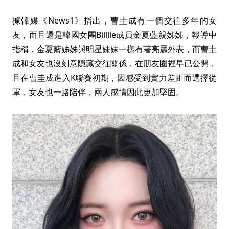
據韓媒《News1》指出，曹圭成有一個交往多年的女
友，而且還是韓國女團Billlie成員金夏藍親姊姊，報導中
指稱，金夏藍姊姊與明星妹妹一樣有著亮麗外表，而曹圭
成和女友也沒刻意隱藏交往關係，在朋友圈裡早已公開，
且在曹圭成進入K聯賽初期，因感受到實力差距而選擇從
軍，女友也一路陪伴，兩人感情因此更加堅固。