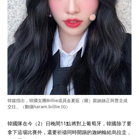
韓媒指出，韓國女團Billlie成員金夏藍（圖）親姊姊正與曹圭成
交往。（翻攝haram.billlie IG）
韓國隊在今（2）日晚間11點將對上葡萄牙，韓國除了要
拿下這場比賽外，還要祈禱同時開踢的迦納輸給烏拉圭，