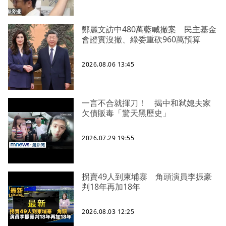
鄭麗文訪中480萬藍喊撤案 民主基金
會證實沒撤、綠委重砍960萬預算
2026.08.06 13:45
一言不合就揮刀！ 揭中和弒媳夫家
欠債販毒「驚天黑歷史」
2026.07.29 19:55
拐賣49人到柬埔寨 角頭演員李振豪
判18年再加18年
2026.08.03 12:25