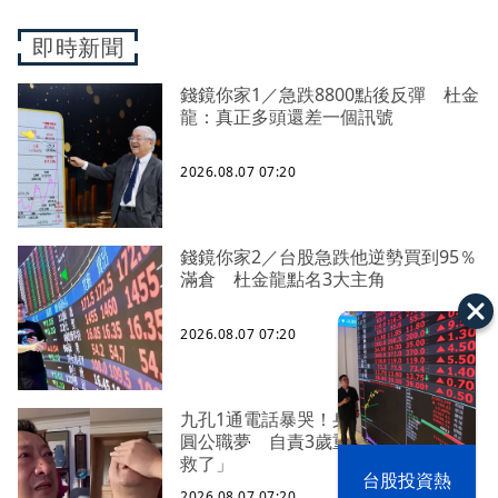
即時新聞
錢鏡你家1／急跌8800點後反彈 杜金
龍：真正多頭還差一個訊號
2026.08.07 07:20
錢鏡你家2／台股急跌他逆勢買到95％
滿倉 杜金龍點名3大主角
2026.08.07 07:20
九孔1通電話暴哭！身障外甥苦拚多年
圓公職夢 自責3歲重病時「想過不要
救了」
以色列 穹頂
台股投資熱
之下
2026.08.07 07:20