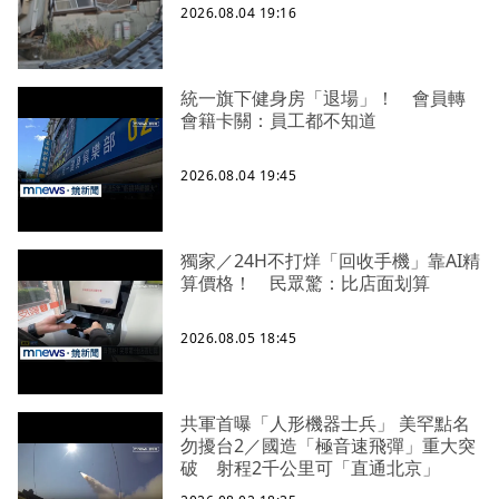
2026.08.04 19:16
統一旗下健身房「退場」！ 會員轉
會籍卡關：員工都不知道
2026.08.04 19:45
獨家／24H不打烊「回收手機」靠AI精
算價格！ 民眾驚：比店面划算
2026.08.05 18:45
共軍首曝「人形機器士兵」 美罕點名
勿擾台2／國造「極音速飛彈」重大突
破 射程2千公里可「直通北京」