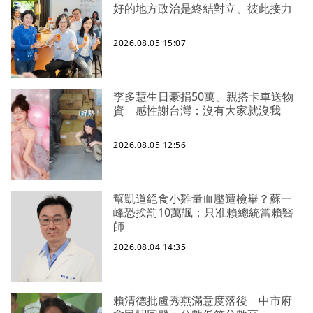
好的地方政治是終結對立、彼此接力
2026.08.05 15:07
李多慧生日豪捐50萬、親搭卡車送物
資 感性謝台灣：沒有大家就沒我
2026.08.05 12:56
幫凱道絕食小雞量血壓遭檢舉？蘇一
峰恐挨罰10萬諷：只准賴總統當賴醫
師
2026.08.04 14:35
賴清德批盧秀燕滿意度落後 中市府