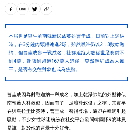
本屆世足誕生的南韓新民族英雄曹圭成，日前對上迦納
時，在3分鐘內頭錘連進2球，雖然最終仍以2：3敗給迦
納，但曹圭成卻一戰成名，社群追蹤人數從世足賽前不
到4萬，暴漲到超過167萬人追蹤，突然翻紅成為人氣
王，是否有交往對象也成為焦點。
曹圭成因為對戰迦納一舉成名，加上乾淨帥氣的外型神似
南韓藝人朴敘俊，因而有了「足壇朴敘俊」之稱，其實早
在與烏拉圭比賽時，曹圭成一替補登場，隨即在韓網引起
騷動，不少女性球迷紛紛在社交平台發問韓國隊9號球員
是誰，對於他的背景十分好奇。