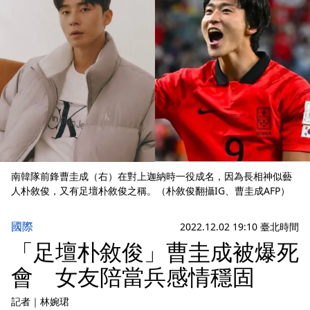
南韓隊前鋒曹圭成（右）在對上迦納時一役成名，因為長相神似藝
人朴敘俊，又有足壇朴敘俊之稱。（朴敘俊翻攝IG、曹圭成AFP）
國際
2022.12.02 19:10 臺北時間
「足壇朴敘俊」曹圭成被爆死
會 女友陪當兵感情穩固
記者
｜
林婉珺