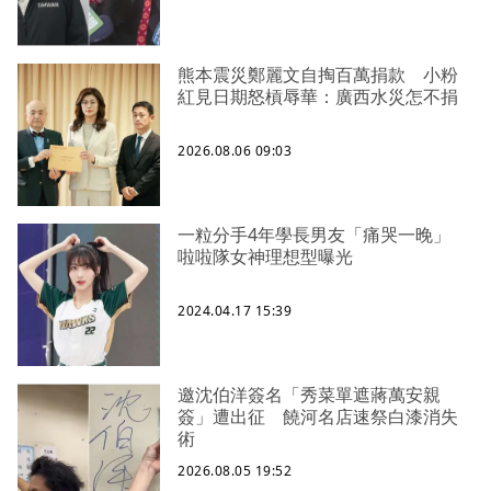
熊本震災鄭麗文自掏百萬捐款 小粉
紅見日期怒槓辱華：廣西水災怎不捐
2026.08.06 09:03
一粒分手4年學長男友「痛哭一晚」
啦啦隊女神理想型曝光
2024.04.17 15:39
邀沈伯洋簽名「秀菜單遮蔣萬安親
簽」遭出征 饒河名店速祭白漆消失
術
2026.08.05 19:52