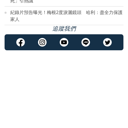
死」引熱議
紀錄片預告曝光！梅根2度淚灑鏡頭 哈利：盡全力保護
家人
追蹤我們