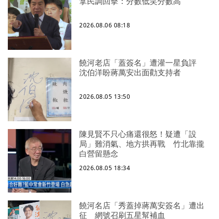
拿民調回擊：分數低笑分數高
2026.08.06 08:18
饒河老店「蓋簽名」遭灌一星負評
沈伯洋盼蔣萬安出面勸支持者
2026.08.05 13:50
陳見賢不只心痛還很怒！疑遭「設
局」難消氣、地方拱再戰 竹北靠攏
白營留懸念
2026.08.05 18:34
饒河名店「秀蓋掉蔣萬安簽名」遭出
征 網號召刷五星幫補血