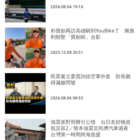
2026.08.04 19:10
朴寶劍再訪高雄騎到YouBike了 揪惠
利朝聖「寶劍樹」合影
2025.12.08 20:51
民眾黨立委質詢炫空軍外套 防長聽
得滿臉問號
2026.08.06 09:55
強震派對照辦引公憤 台日友好物資
抵災區2／熊本強震災民擠汽車過夜
台灣第一時間跨海急援