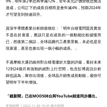
9%，明年第2季恐再季減12%，全年美元計價營收恐無法
達成，公司訂下的成長目標而是會年減4%，預期2024年
才可望見到快速回升。
資深半導體產業分析師柴煥欣：「明年台積電問題其實並
不是在於衰退，應該只是在成長的一個動能比較緩慢而
已，然後第二個話，全球晶圓代工產業景氣，未必也是呈
現衰退，甚至也會出現一個小幅的成長。」
不過摩根大通仍維持對台積電優於大盤的評級，看好未來
12到24個月有強勁的絕對上行空間，包含彭博資訊分析
師也認為，庫存出清後，全球晶片銷售成長動能，最快可
望明年下半年增強。
「鏡新聞」已在MOD508台與YouTube頻道同步播出。
更新時間
2022.11.30 19:35 臺北時間