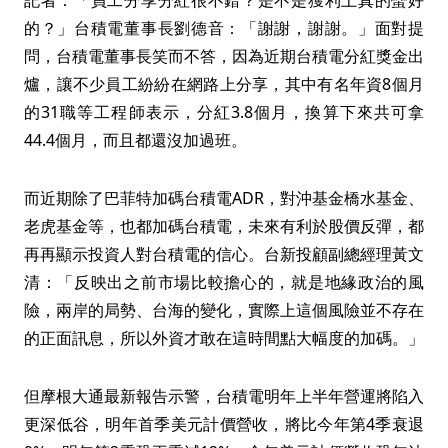
記者：「員工分享分紅很不錯？是不是獲利上真的蠻好
的？」台積電董事長劉德音：「謝謝，謝謝。」面對提
問，台積電董事長笑而不答，因為近期台積電分紅獎金出
爐，讓不少員工紛紛在網路上分享，其中有名年資8個月
的31職等工程師表示，分紅3.8個月，換算下來共可拿
44.4個月，而且都還沒加過班。
而近期除了巴菲特加碼台積電ADR，對沖基金橋水基金、
老虎基金等，也都加碼台積電，未來有利於股價反彈，都
再再顯示投資人對台積電的信心。台新投顧副總經理黃文
清：「反映出之前市場比較擔心的，就是地緣政治的風
險，兩岸的局勢、台海的變化，實際上這個風險並不存在
的正面訊息，所以外資才敢在這時間點大幅度的加碼。」
但摩根大通最新報告示警，台積電明年上半年營運將陷入
更深低谷，明年首季美元計價營收，將比今年第4季衰退