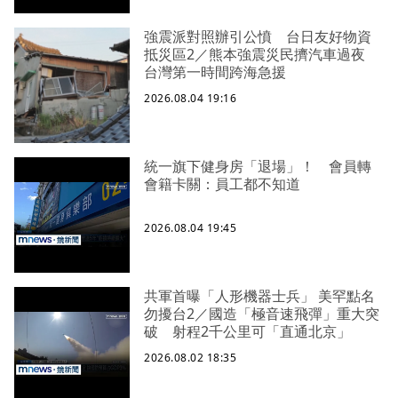
強震派對照辦引公憤 台日友好物資
抵災區2／熊本強震災民擠汽車過夜
台灣第一時間跨海急援
2026.08.04 19:16
統一旗下健身房「退場」！ 會員轉
會籍卡關：員工都不知道
2026.08.04 19:45
共軍首曝「人形機器士兵」 美罕點名
勿擾台2／國造「極音速飛彈」重大突
破 射程2千公里可「直通北京」
2026.08.02 18:35