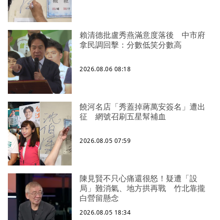
賴清德批盧秀燕滿意度落後 中市府
拿民調回擊：分數低笑分數高
2026.08.06 08:18
饒河名店「秀蓋掉蔣萬安簽名」遭出
征 網號召刷五星幫補血
2026.08.05 07:59
陳見賢不只心痛還很怒！疑遭「設
局」難消氣、地方拱再戰 竹北靠攏
白營留懸念
2026.08.05 18:34