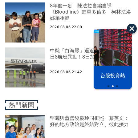
8年磨一劍 陳法拉自編自導
《Bloodline》進軍多倫多 柯林法洛
姊弟相挺
2026.08.06 22:00
中颱「白海豚」逼近北台灣 星宇台
日8航班異動！8日加開疏運
以色列 穹頂
2026.08.06 21:42
台股投資熱
之下
熱門新聞
罕曬與藍營饒慶玲同框照 蔡英文：
好的地方政治是終結對立、彼此接力