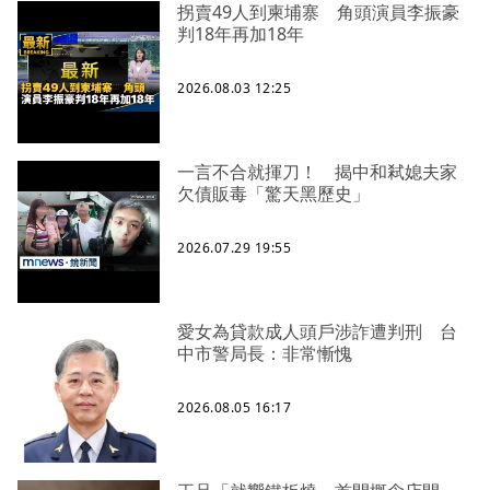
拐賣49人到柬埔寨 角頭演員李振豪
判18年再加18年
2026.08.03 12:25
一言不合就揮刀！ 揭中和弒媳夫家
欠債販毒「驚天黑歷史」
2026.07.29 19:55
愛女為貸款成人頭戶涉詐遭判刑 台
中市警局長：非常慚愧
2026.08.05 16:17