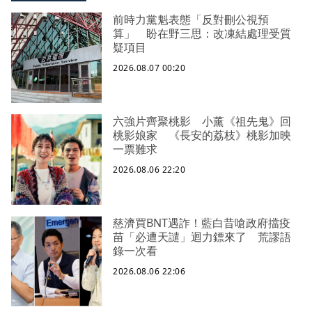
前時力黨魁表態「反對刪公視預
算」 盼在野三思：改凍結處理受質
疑項目
2026.08.07 00:20
六強片齊聚桃影 小薰《祖先鬼》回
桃影娘家 《長安的荔枝》桃影加映
一票難求
2026.08.06 22:20
慈濟買BNT遇詐！藍白昔嗆政府擋疫
苗「必遭天譴」迴力鏢來了 荒謬語
錄一次看
2026.08.06 22:06