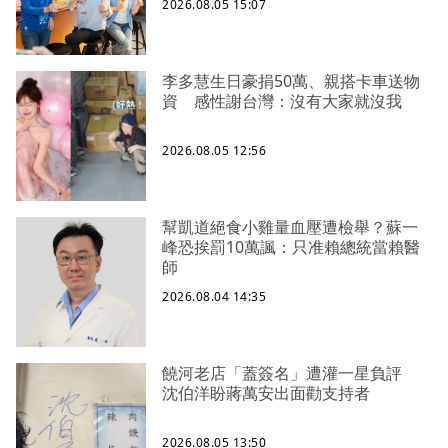
2026.08.05 15:07
李多慧生日豪捐50萬、親搭卡車送物
資 感性謝台灣：沒有大家就沒我
2026.08.05 12:56
幫凱道絕食小雞量血壓遭檢舉？蘇一
峰恐挨罰10萬諷：只准賴總統當賴醫
師
2026.08.04 14:35
饒河老店「蓋簽名」遭灌一星負評
沈伯洋盼蔣萬安出面勸支持者
2026.08.05 13:50