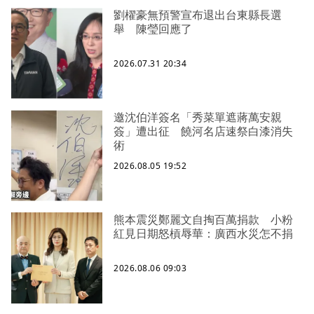
劉櫂豪無預警宣布退出台東縣長選
舉 陳瑩回應了
2026.07.31 20:34
邀沈伯洋簽名「秀菜單遮蔣萬安親
簽」遭出征 饒河名店速祭白漆消失
術
2026.08.05 19:52
熊本震災鄭麗文自掏百萬捐款 小粉
紅見日期怒槓辱華：廣西水災怎不捐
2026.08.06 09:03