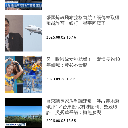
張國煒執飛布拉格首航！網傳未取得
飛越許可、繞行 星宇回應了
2026.08.02 16:16
又一啦啦隊女神結婚！ 愛情長跑10
年甜喊：黃衫不會脫
2023.09.28 16:01
台東議長家族爭議連爆 涉占農地避
環評1／台東度假村涉圖利、疑躲環
評 吳秀華爭議：概無參與
2026.08.05 18:55