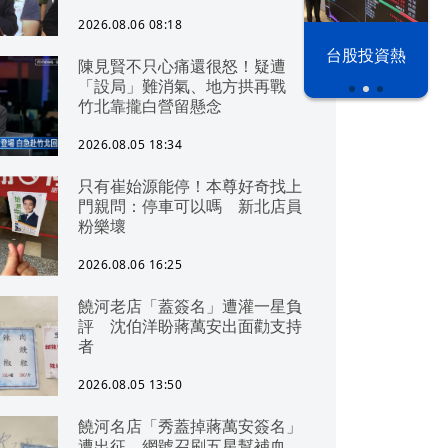
2026.08.06 08:18
漢光42演習
台股投資熱
陳見賢不只心痛還很怒！疑遭
「設局」難消氣、地方拱再戰
竹北靠攏白營留懸念
2026.08.05 18:34
只有崔始源能停！本尊好奇找上
門親問：停車可以嗎 新北店員
粉樂壞
2026.08.06 16:25
饒河老店「蓋簽名」遭灌一星負
評 沈伯洋盼蔣萬安出面勸支持
者
2026.08.05 13:50
饒河名店「秀蓋掉蔣萬安簽名」
遭出征 網號召刷五星幫補血