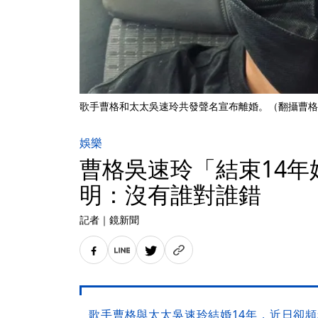
歌手曹格和太太吳速玲共發聲名宣布離婚。（翻攝曹格
娛樂
曹格吳速玲「結束14年
明：沒有誰對誰錯
記者
｜
鏡新聞
歌手曹格與太太吳速玲結婚14年，近日卻