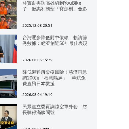
朴寶劍再訪高雄騎到YouBike
了 揪惠利朝聖「寶劍樹」合影
2025.12.08 20:51
台灣逐步降低對中依賴 賴清德
秀數據：經濟創近50年最佳表現
2026.08.05 15:29
降低避難所染疫風險！慈濟再急
調200頂「福慧隔屏」 華航免
費直飛日本救援
2026.08.04 19:10
民眾黨立委質詢炫空軍外套 防
長聽得滿臉問號