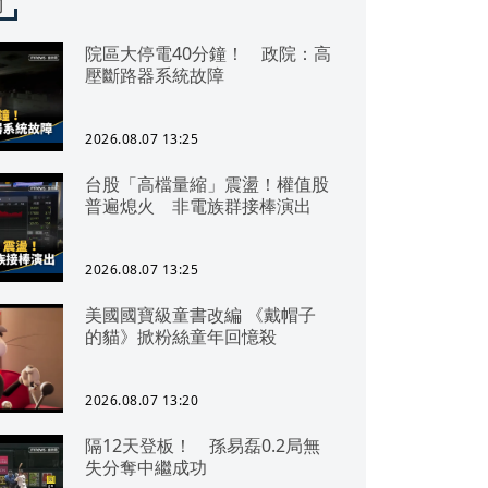
聞
院區大停電40分鐘！ 政院：高
壓斷路器系統故障
2026.08.07 13:25
台股「高檔量縮」震盪！權值股
普遍熄火 非電族群接棒演出
2026.08.07 13:25
美國國寶級童書改編 《戴帽子
的貓》掀粉絲童年回憶殺
2026.08.07 13:20
隔12天登板！ 孫易磊0.2局無
失分奪中繼成功