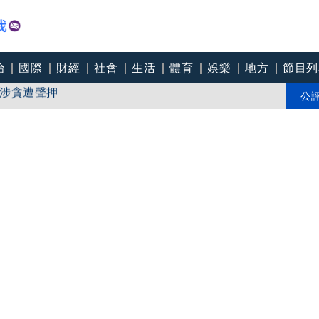
治
國際
財經
社會
生活
體育
娛樂
地方
節目列
涉貪遭聲押
開後門3／綠要求向陳時中道歉 蔣萬安：當時疫苗
公
開後門2／律師勾師父住豪宅吃好料 爆下令信徒