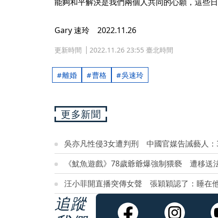
能夠和平解決是我們兩個人共同的心願，這些日
Gary 速玲 2022.11.26
更新時間
2022.11.26 23:55 臺北時間
離婚
曹格
吳速玲
更多新聞
吳亦凡性侵3女遭判刑 中國官媒告誡藝人：
《魷魚遊戲》78歲爺爺爆強制猥褻 遭移送
汪小菲開直播突傳女聲 張穎穎認了：睡在
追蹤