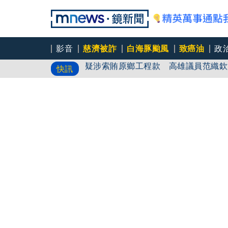
影音
慈濟被詐
白海豚颱風
致癌油
政
疑涉索賄原鄉工程款 高雄議員范織欽
快訊
慈濟購疫苗被詐十億 藍白遭轟為掮客
若夠就不需民間集資
慈濟購疫苗被詐十億 藍白遭轟為掮客
「三餐喝精油」