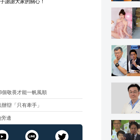
子謝謝大家的關心！
3個敬畏才能一帆風順
法辦辯「只有牽手」
他旁邊