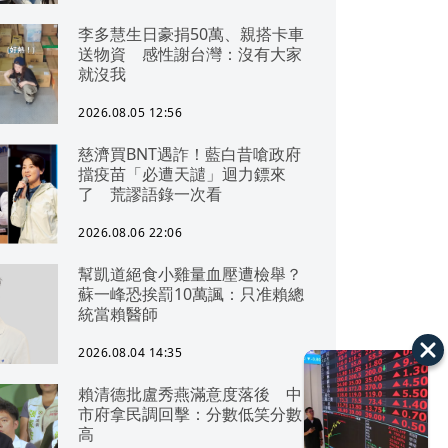
李多慧生日豪捐50萬、親搭卡車
送物資 感性謝台灣：沒有大家
就沒我
2026.08.05 12:56
慈濟買BNT遇詐！藍白昔嗆政府
擋疫苗「必遭天譴」迴力鏢來
了 荒謬語錄一次看
2026.08.06 22:06
幫凱道絕食小雞量血壓遭檢舉？
蘇一峰恐挨罰10萬諷：只准賴總
統當賴醫師
2026.08.04 14:35
賴清德批盧秀燕滿意度落後 中
市府拿民調回擊：分數低笑分數
高