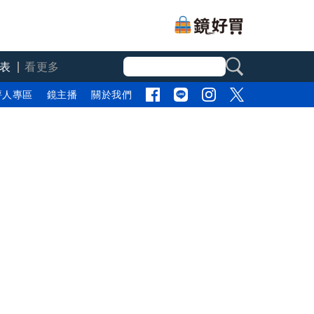
表
看更多
評人專區
鏡主播
關於我們