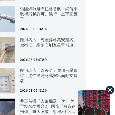
張國煒執飛布拉格首航！網傳未
取得飛越許可、繞行 星宇回應
了
2026.08.02 16:16
饒河名店「秀蓋掉蔣萬安簽名」
遭出征 網號召刷五星幫補血
2026.08.05 07:59
饒河老店「蓋簽名」遭灌一星負
評 沈伯洋盼蔣萬安出面勸支持
者
2026.08.05 13:50
共軍首曝「人形機器士兵」 美
罕點名勿擾台2／國造「極音速
飛彈」重大突破 射程2千公里