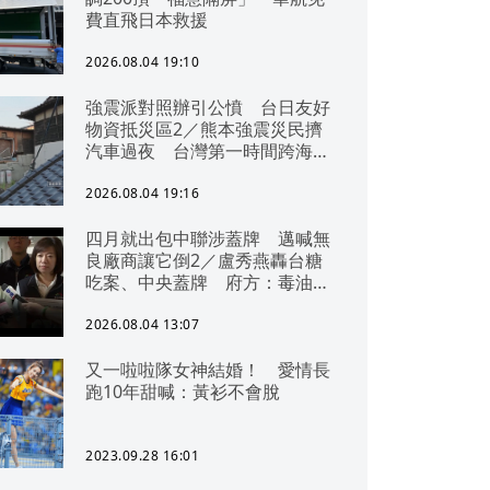
費直飛日本救援
2026.08.04 19:10
強震派對照辦引公憤 台日友好
物資抵災區2／熊本強震災民擠
汽車過夜 台灣第一時間跨海急
援
2026.08.04 19:16
四月就出包中聯涉蓋牌 邁喊無
良廠商讓它倒2／盧秀燕轟台糖
吃案、中央蓋牌 府方：毒油一
直在台中
2026.08.04 13:07
又一啦啦隊女神結婚！ 愛情長
跑10年甜喊：黃衫不會脫
2023.09.28 16:01