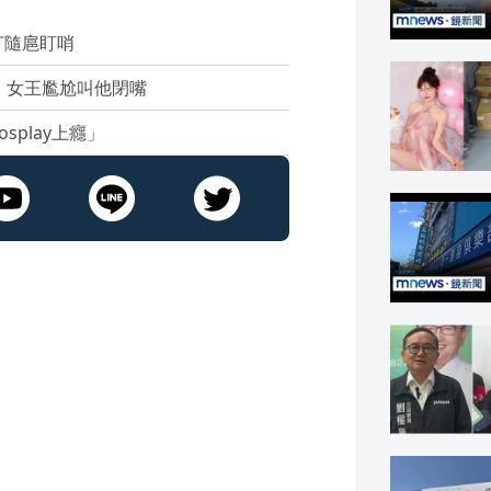
打隨扈盯哨
 女王尷尬叫他閉嘴
play上癮」