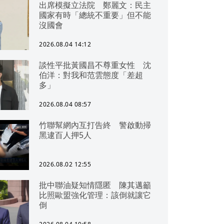
出席模擬立法院 鄭麗文：民主
國家有時「總統不重要」但不能
沒國會
2026.08.04 14:12
談性平批黃國昌不尊重女性 沈
伯洋：對我和范雲態度「差超
多」
2026.08.04 08:57
竹聯幫網內互打告終 警啟動掃
黑逮百人押5人
2026.08.02 12:55
批中聯油疑知情隱匿 陳其邁籲
比照歐盟強化管理：該倒就讓它
倒