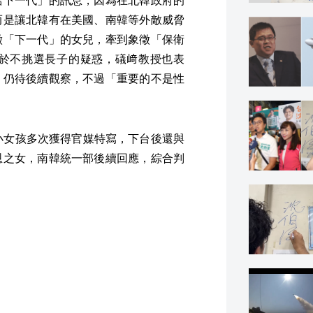
而是讓北韓有在美國、南韓等外敵威脅
徵「下一代」的女兒，牽到象徵「保衛
於不挑選長子的疑惑，礒﨑教授也表
，仍待後續觀察，不過「重要的不是性
小女孩多次獲得官媒特寫，下台後還與
恩之女，南韓統一部後續回應，綜合判