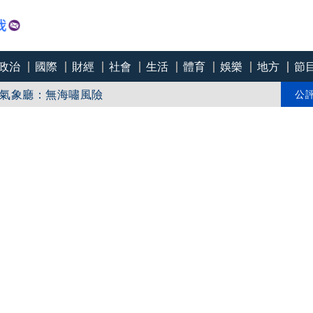
政治
國際
財經
社會
生活
體育
娛樂
地方
節
 氣象廳：無海嘯風險
念儀式
公
K賣飛怎麼辦？鎖定下波主力接棒股