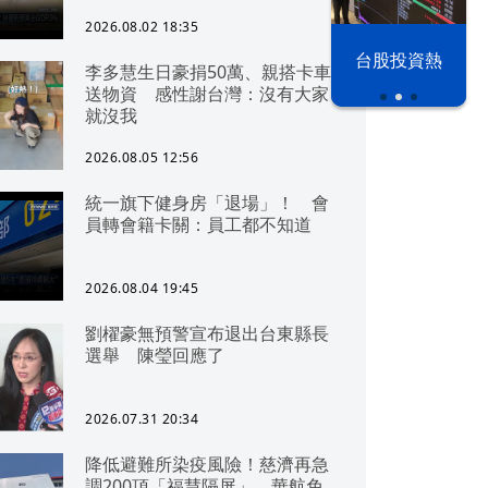
可「直通北京」
2026.08.02 18:35
以色列 穹頂
台股投資熱
李多慧生日豪捐50萬、親搭卡車
之下
送物資 感性謝台灣：沒有大家
就沒我
2026.08.05 12:56
統一旗下健身房「退場」！ 會
員轉會籍卡關：員工都不知道
2026.08.04 19:45
劉櫂豪無預警宣布退出台東縣長
選舉 陳瑩回應了
2026.07.31 20:34
降低避難所染疫風險！慈濟再急
調200頂「福慧隔屏」 華航免