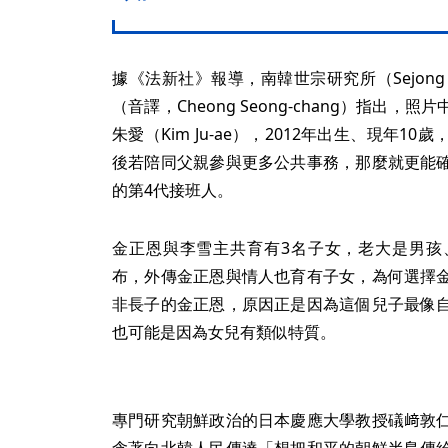
據《法新社》報導，南韓世宗研究所（Sejong I
（音譯，Cheong Seong-chang）指出
朱愛（Kim Ju-ae），2012年出生、現年
後若陪同父親參與更多公共事務，那麼就更能
的第4代接班人。
金正恩與李雪主共育有3名子女，老大是男孩
布，外傳金正恩與情人也育有子女，為何選擇
非長子的金正恩，原因正是因為這個兒子最像
也可能是因為女兒有類似特質。
專門研究朝鮮政治的日本慶應大學教授礒﨑敦
含著向北韓人民傳達「想把和平的朝鮮半島傳