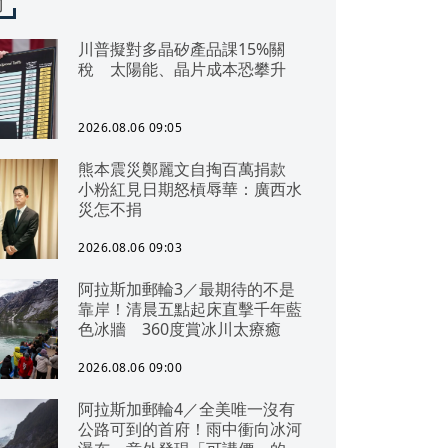
聞
川普擬對多晶矽產品課15%關
稅 太陽能、晶片成本恐攀升
2026.08.06 09:05
熊本震災鄭麗文自掏百萬捐款
小粉紅見日期怒槓辱華：廣西水
災怎不捐
2026.08.06 09:03
阿拉斯加郵輪3／最期待的不是
靠岸！清晨五點起床直擊千年藍
色冰牆 360度賞冰川太療癒
2026.08.06 09:00
阿拉斯加郵輪4／全美唯一沒有
公路可到的首府！雨中衝向冰河