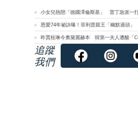
小女兒熱戀「德國澤倫斯基」 普丁急派一
恩愛74年祕訣曝！菲利普親王「幽默過頭」
昨賈桂琳今奧黛麗赫本 韓第一夫人遭酸「Cos
追蹤
我們