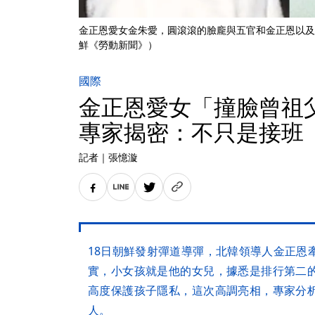
金正恩愛女金朱愛，圓滾滾的臉龐與五官和金正恩以及
鮮《勞動新聞》）
國際
金正恩愛女「撞臉曾
專家揭密：不只是接班
記者
｜
張憶漩
18日朝鮮發射彈道導彈，北韓領導人金正恩
實，小女孩就是他的女兒，據悉是排行第二
高度保護孩子隱私，這次高調亮相，專家分
人。