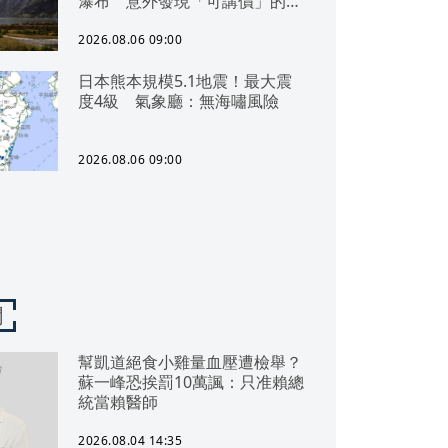
瀑布 意外發現「可講價」的質
感紀念品
2026.08.06 09:00
日本熊本規模5.1地震！最大震
度4級 氣象廳：無海嘯風險
2026.08.06 09:00
聞
幫凱道絕食小雞量血壓遭檢舉？
蘇一峰恐挨罰10萬諷：只准賴總
統當賴醫師
2026.08.04 14:35