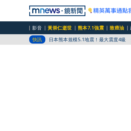
影音
黃崇仁逝世
熊本7.1強震
致癌油
日本熊本規模5.1地震！最大震度4級
快訊
駐日代表李逸洋 出席廣島原爆和平紀
台股4天強漲5000點！衝刺重返45