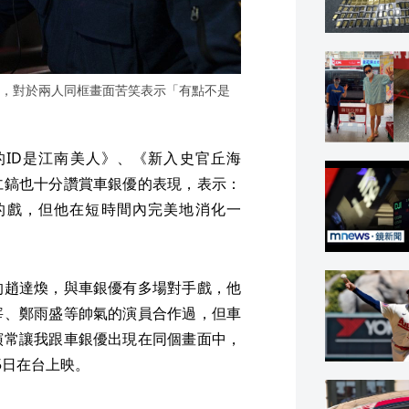
，對於兩人同框畫面苦笑表示「有點不是
ID是江南美人》、《新入史官丘海
仁鎬也十分讚賞車銀優的表現，表示：
的戲，但他在短時間內完美地消化一
的趙達煥，與車銀優有多場對手戲，他
宰、鄭雨盛等帥氣的演員合作過，但車
演常讓我跟車銀優出現在同個畫面中，
5日在台上映。