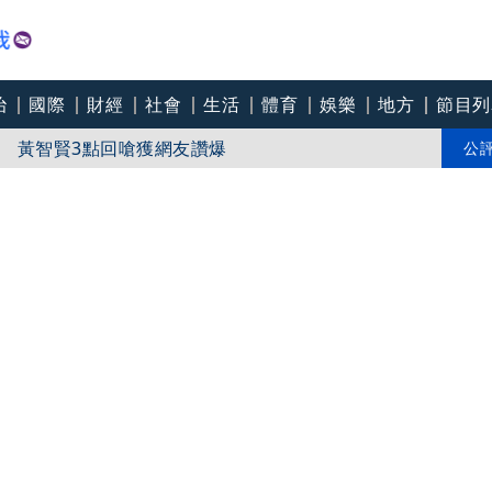
治
國際
財經
社會
生活
體育
娛樂
地方
節目列
 黃智賢3點回嗆獲網友讚爆
晴女聯手「打敗」白海豚颱風
公
拒」爆氣K人 警到場傻眼搜到手銬、改造槍