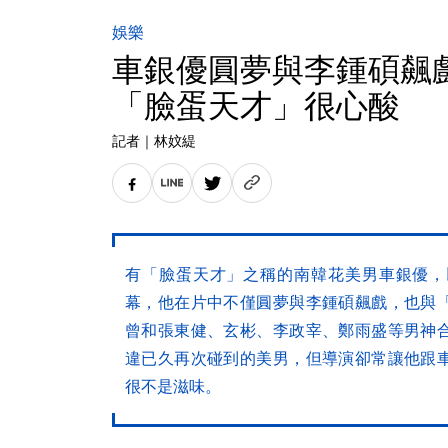
娛樂
車銀優圓夢與李鍾碩飆
「臉蛋天才」很心酸
記者
｜
林妏緹
有「臉蛋天才」之稱的南韓花美男車銀優，
幕，他在片中不僅圓夢與李鍾碩飆戲，也與
曾和張東健、玄彬、李政宰、鄭雨盛等男神
違已久再次碰到的美男，但導演卻常讓他跟
很不是滋味。