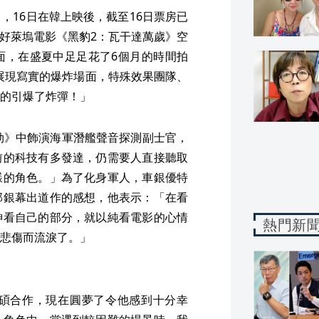
，16日在韓上映後，截至16日票房已
擊退好萊塢電影《黑豹2：瓦干達萬歲》空
面，在盛夏中足足花了6個月的時間拍
展現寫實的爆炸場面，特殊效果團隊、
的引爆了炸彈！」
浩劫》中飾演海軍潛艦聲音探測副士官，
前的科技有多發達，仍需要人直接聽取
樣的角色。」為了化身軍人，車銀優特
部銀幕出道作的感想，他表示：「在看
神看自己的部分，就以純看電影的心情
熱門新
悲傷而流淚了。」
碩合作，現在圓夢了令他感到十分幸