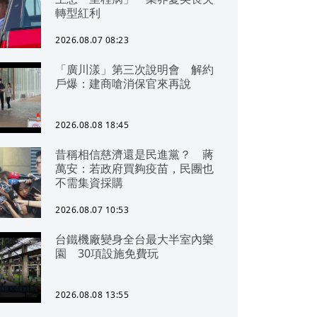
轉型紅利
2026.08.07 08:23
「廣川漾」第三次說明會 解約
戶爆：建商嗆消保官來再說
2026.08.08 18:45
昔稱相信慈濟還是民進黨？ 蔣
萬安：若政府買夠疫苗，民團也
不需集資採購
2026.08.07 10:53
台鐵機廠變身全台最大半室內樂
園 30項設施免費玩
2026.08.08 13:55