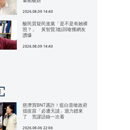
暈船破財
2026.08.09 14:40
酸民質疑民進黨「是不是有她裸
照？」 黃智賢3點回嗆獲網友
讚爆
2026.08.09 14:40
聞
慈濟買BNT遇詐！藍白昔嗆政府
擋疫苗「必遭天譴」迴力鏢來
了 荒謬語錄一次看
2026.08.06 22:06