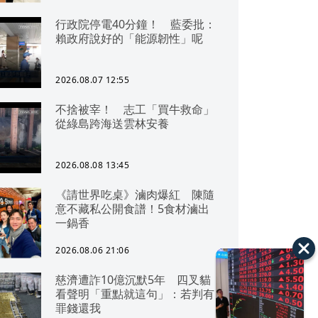
行政院停電40分鐘！ 藍委批：
賴政府說好的「能源韌性」呢
2026.08.07 12:55
不捨被宰！ 志工「買牛救命」
從綠島跨海送雲林安養
2026.08.08 13:45
《請世界吃桌》滷肉爆紅 陳隨
意不藏私公開食譜！5食材滷出
一鍋香
2026.08.06 21:06
慈濟遭詐10億沉默5年 四叉貓
看聲明「重點就這句」：若判有
罪錢還我