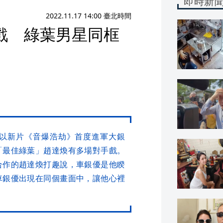
即時新
2022.11.17 14:00 臺北時間
戲 綠葉男星同框
以新片《音爆浩劫》首度進軍大銀
「最佳綠葉」趙達煥有多場對手戲。
合作的趙達煥打趣說，車銀優是他睽
車銀優出現在同個畫面中，讓他心裡