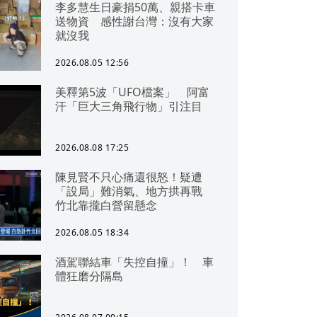
李多慧生日豪捐50萬、親搭卡車
送物資 感性謝台灣：沒有大家
就沒我
2026.08.05 12:56
美釋第5波「UFO檔案」 阿富
汗「巨大三角飛行物」引注目
2026.08.08 17:25
陳見賢不只心痛還很怒！疑遭
「設局」難消氣、地方拱再戰
竹北靠攏白營留懸念
2026.08.05 18:34
酒駕聯結車「失控自撞」！ 車
體狂磨分隔島