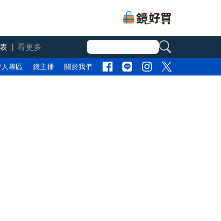
表
看更多
評人專區
鏡主播
關於我們