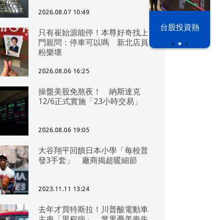
2026.08.07 10:49
漢光42演習
台股投資熱
只有崔始源能停！本尊好奇找上
門親問：停車可以嗎 新北店員
粉樂壞
2026.08.06 16:25
操盤美股免熬夜！ 納斯達克
12/6正式實施「23小時交易」
2026.08.06 19:05
大谷翔平回饋日本小學「每校普
發3手套」 廠商揭超暖細節
2023.11.11 13:24
去年才買特斯拉！川普酸電動車
主患「里程病」 業界憂美喪失