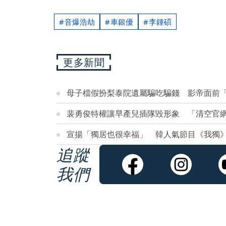
音爆浩劫
車銀優
李鍾碩
更多新聞
母子檔假扮梨泰院遺屬騙吃騙錢 影帝面前
裴勇俊特權讓早產兒插隊毀形象 「清空官
宣揚「獨居也很幸福」 韓人氣節目《我獨
追蹤
我們