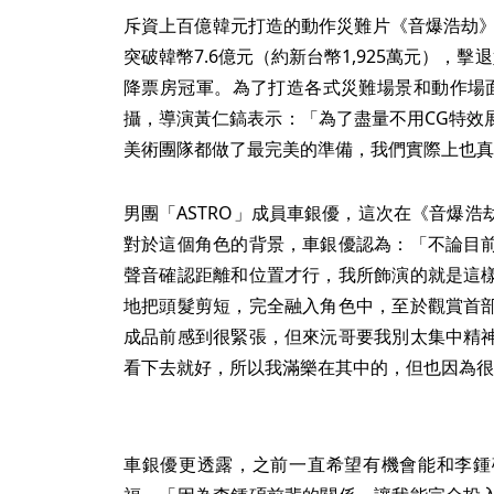
斥資上百億韓元打造的動作災難片《音爆浩劫》
突破韓幣7.6億元（約新台幣1,925萬元），
降票房冠軍。為了打造各式災難場景和動作場
攝，導演黃仁鎬表示：「為了盡量不用CG特效
美術團隊都做了最完美的準備，我們實際上也真
男團「ASTRO」成員車銀優，這次在《音爆
對於這個角色的背景，車銀優認為：「不論目
聲音確認距離和位置才行，我所飾演的就是這
地把頭髮剪短，完全融入角色中，至於觀賞首
成品前感到很緊張，但來沅哥要我別太集中精
看下去就好，所以我滿樂在其中的，但也因為很
車銀優更透露，之前一直希望有機會能和李鍾