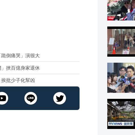
「跪倒痛哭」演很大
網」挾百億身家退休
》挨批少子化幫凶