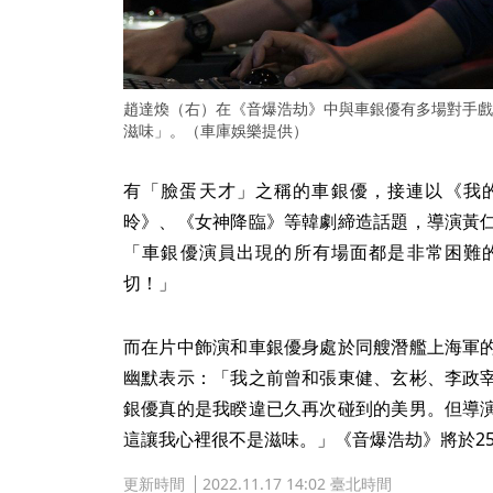
趙達煥（右）在《音爆浩劫》中與車銀優有多場對手戲
滋味」。（車庫娛樂提供）
有「臉蛋天才」之稱的車銀優，接連以《我的
昤》、《女神降臨》等韓劇締造話題，導演黃
「車銀優演員出現的所有場面都是非常困難
切！」
而在片中飾演和車銀優身處於同艘潛艦上海軍
幽默表示：「我之前曾和張東健、玄彬、李政
銀優真的是我睽違已久再次碰到的美男。但導
這讓我心裡很不是滋味。」《音爆浩劫》將於2
更新時間
2022.11.17 14:02 臺北時間