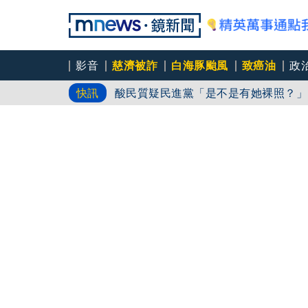
影音
慈濟被詐
白海豚颱風
致癌油
政
酸民質疑民進黨「是不是有她裸照？」
快訊
品冠睽違多年唱進花蓮首訪富里 晴男
帶小9歲女網友開房！新北男「無套遭