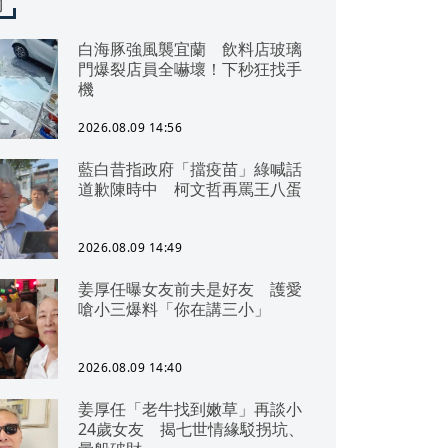
聞
白海豚強風襲宜蘭 飲料店玻璃
門爆裂店員全嚇壞！下秒狂找手
機
2026.08.09 14:56
藍白昔指政府「擋疫苗」綠喊話
道歉陳時中 柯文哲再罵王八蛋
2026.08.09 14:49
姜厚任曝女友前夫是好友 護愛
嗆小三爆料「你在講三小」
2026.08.09 14:40
姜厚任「老牛找到嫩草」再談小
24歲女友 揭七世情緣駁拐坑、