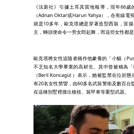
《法新社》引據土耳其當地報導，現年66歲
（Adnan Oktar或Harun Yahya），
就是10多年，歐克塔總是穿著造型西裝，宣
主，轉頭便命令一旁女郎起舞，而這些女性都是
歐克塔將女性追隨者稱作他豢養的「小貓（Pu
不乏知名大學畢業的高材生。其中曾被稱為「
（Beril Koncagül ）表示，她被監禁在
有20名女性禁臠，由60多名武裝警衛及數百
在這棟別墅裡搜出槍枝、裝甲車等重型武器。