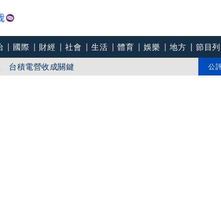
治
國際
財經
社會
生活
體育
娛樂
地方
節目列
買 台積電營收成關鍵
 最新路徑、對台影響一次看
公
 沈伯洋：放假SOP為何？