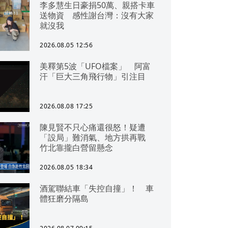
李多慧生日豪捐50萬、親搭卡車
送物資 感性謝台灣：沒有大家
就沒我
2026.08.05 12:56
美釋第5波「UFO檔案」 阿富
汗「巨大三角飛行物」引注目
2026.08.08 17:25
陳見賢不只心痛還很怒！疑遭
「設局」難消氣、地方拱再戰
竹北靠攏白營留懸念
2026.08.05 18:34
酒駕聯結車「失控自撞」！ 車
體狂磨分隔島