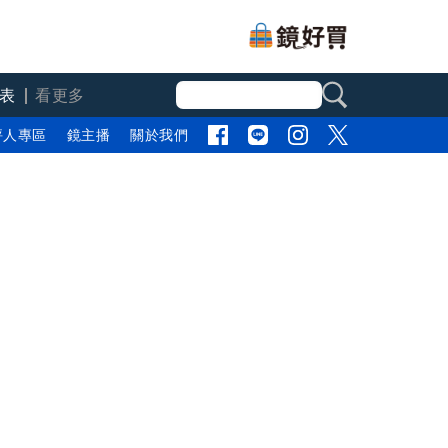
表
看更多
評人專區
鏡主播
關於我們