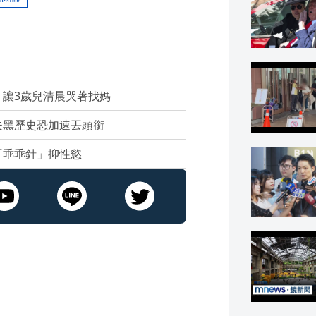
讓3歲兒清晨哭著找媽
夫黑歷史恐加速丟頭銜
「乖乖針」抑性慾