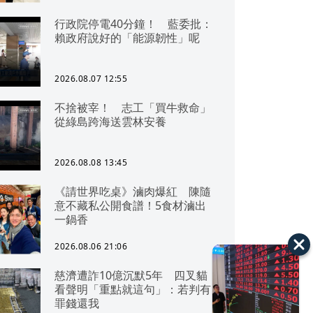
行政院停電40分鐘！ 藍委批：
賴政府說好的「能源韌性」呢
2026.08.07 12:55
不捨被宰！ 志工「買牛救命」
從綠島跨海送雲林安養
2026.08.08 13:45
《請世界吃桌》滷肉爆紅 陳隨
意不藏私公開食譜！5食材滷出
一鍋香
2026.08.06 21:06
慈濟遭詐10億沉默5年 四叉貓
看聲明「重點就這句」：若判有
罪錢還我