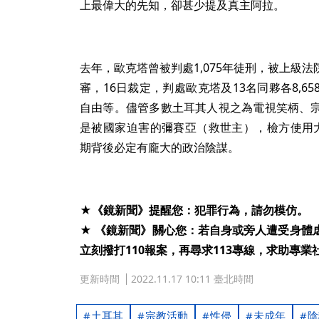
上最偉大的先知，卻甚少提及真主阿拉。
去年，歐克塔曾被判處1,075年徒刑，被上級
審，16日裁定，判處歐克塔及13名同夥各8,
自由等。儘管多數土耳其人視之為電視笑柄、
是被國家迫害的彌賽亞（救世主），檢方使用
期背後必定有龐大的政治陰謀。
★《鏡新聞》提醒您：犯罪行為，請勿模仿。
★ 《鏡新聞》關心您：若自身或旁人遭受身體
立刻撥打110報案，再尋求113專線，求助專業
更新時間
2022.11.17 10:11 臺北時間
土耳其
宗教活動
性侵
未成年
陰