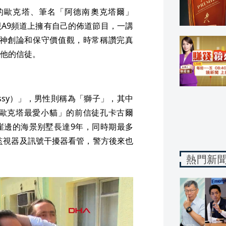
的歐克塔、筆名「阿德南奧克塔爾」
在有線電視A9頻道上擁有自己的佈道節目，一講
揚神創論和保守價值觀，時常稱讚完真
他的信徒。
ssy）」，男性則稱為「獅子」，其中
歐克塔最愛小貓」的前信徒孔卡古爾
位於懸崖邊的海景别墅長達9年，同時期最多
台監視器及訊號干擾器看管，警方後來也
熱門新