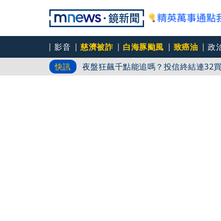
影音
慈濟被詐
白海豚颱風
致癌油
政
夜盤狂飆千點能追嗎？投信終結連32
快訊
又見3颱共舞！第16號颱風琵鷺生成
蔣萬安白海豚不放「颱風整備假」惹議