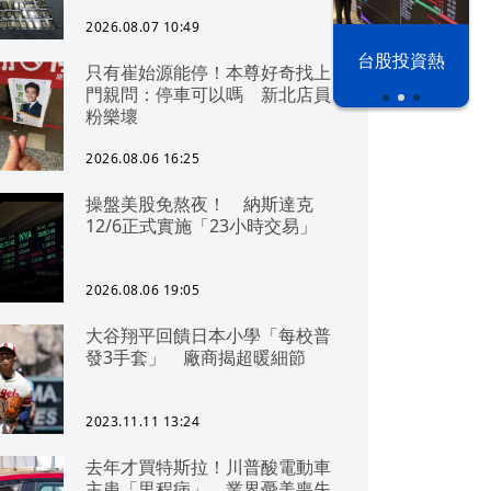
2026.08.07 10:49
漢光42演習
台股投資熱
只有崔始源能停！本尊好奇找上
門親問：停車可以嗎 新北店員
粉樂壞
2026.08.06 16:25
操盤美股免熬夜！ 納斯達克
12/6正式實施「23小時交易」
2026.08.06 19:05
大谷翔平回饋日本小學「每校普
發3手套」 廠商揭超暖細節
2023.11.11 13:24
去年才買特斯拉！川普酸電動車
主患「里程病」 業界憂美喪失