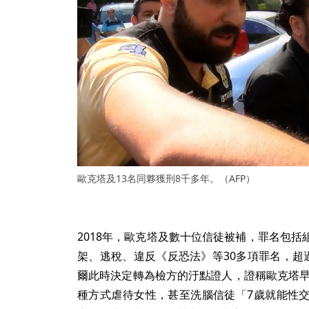
歐克塔及13名同夥獲刑8千多年。（AFP）
2018年，歐克塔及數十位信徒被補，罪名包
架、逃稅、違反《反恐法》等30多項罪名，超
爾此時決定轉為檢方的汙點證人，證稱歐克塔早
種方式虐待女性，甚至洗腦信徒「7歲就能性