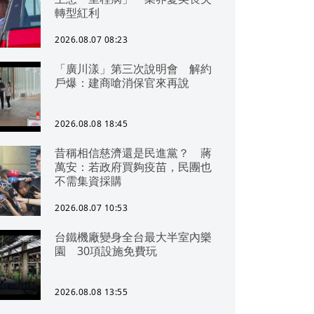
轉型紅利
2026.08.07 08:23
「廣川漾」第三次說明會 解約
戶爆：建商嗆消保官來再說
2026.08.08 18:45
昔稱相信慈濟還是民進黨？ 蔣
萬安：若政府買夠疫苗，民團也
不需集資採購
2026.08.07 10:53
台鐵機廠變身全台最大半室內樂
園 30項設施免費玩
2026.08.08 13:55