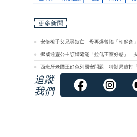
更多新聞
安倍槍手父兄尋短亡 母再爆曾陷「朝起會」
挪威通靈公主訂婚薩滿「拉低王室好感」 
西班牙老國王好色列國安問題 特勤局迫打
追蹤
我們