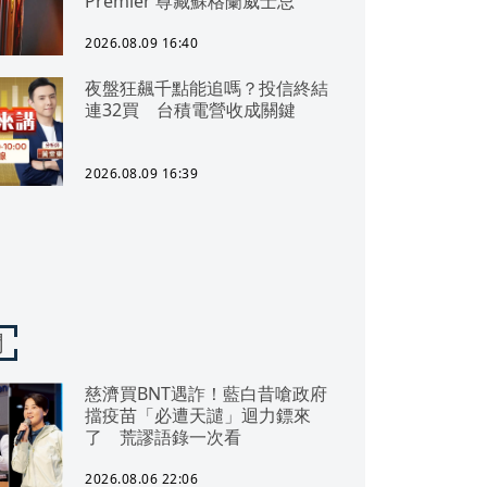
Premier 尊藏蘇格蘭威士忌
2026.08.09 16:40
夜盤狂飆千點能追嗎？投信終結
連32買 台積電營收成關鍵
2026.08.09 16:39
聞
慈濟買BNT遇詐！藍白昔嗆政府
擋疫苗「必遭天譴」迴力鏢來
了 荒謬語錄一次看
2026.08.06 22:06