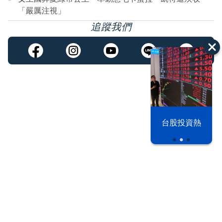
「嚴厲注視」
追蹤我們
漢光42演習
台股投資熱