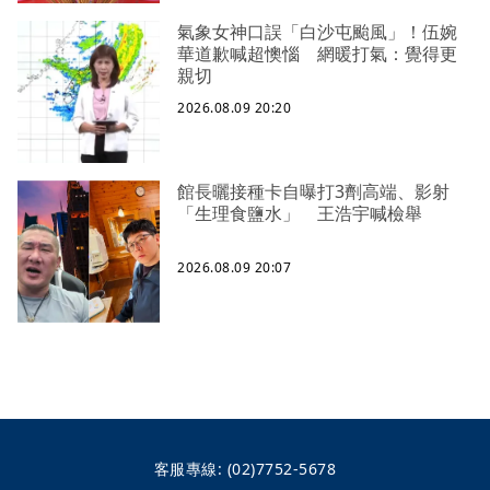
氣象女神口誤「白沙屯颱風」！伍婉
華道歉喊超懊惱 網暖打氣：覺得更
親切
2026.08.09 20:20
館長曬接種卡自曝打3劑高端、影射
「生理食鹽水」 王浩宇喊檢舉
2026.08.09 20:07
客服專線:
(02)7752-5678