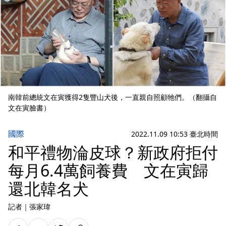
南韓前總統文在寅獲得2隻豐山犬後，一直親自照顧牠們。（翻攝自
文在寅臉書）
國際
2022.11.09 10:53 臺北時間
和平禮物淪皮球？新政府拒付
每月6.4萬飼養費 文在寅歸
還北韓名犬
記者
｜
張家瑋