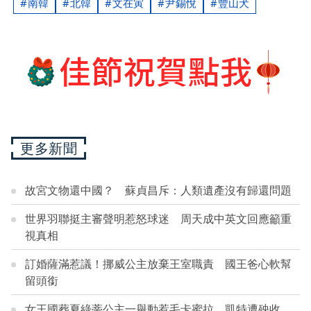
南韓
北韓
文在寅
尹錫悅
豐山犬
更多新聞
故宮文物還中國？ 蘇貞昌斥：人類遺產沒有歸還問題
世界羽聯挺主審聲明惹怒球迷 周天成中英文回應籲重
視真相
訂婚薩滿惹議！挪威公主放棄王室職責 國王爸心軟幫
留頭銜
女王國葬夏綠蒂公主一舉動惹毛卡蜜拉 凱特遭殃收