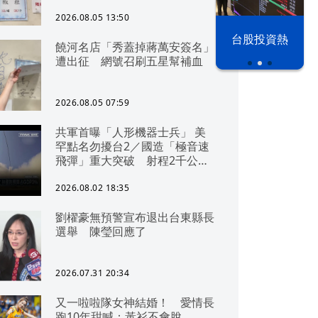
2026.08.05 13:50
以色列 穹頂
台股投資熱
饒河名店「秀蓋掉蔣萬安簽名」
之下
遭出征 網號召刷五星幫補血
2026.08.05 07:59
共軍首曝「人形機器士兵」 美
罕點名勿擾台2／國造「極音速
飛彈」重大突破 射程2千公里
可「直通北京」
2026.08.02 18:35
劉櫂豪無預警宣布退出台東縣長
選舉 陳瑩回應了
2026.07.31 20:34
又一啦啦隊女神結婚！ 愛情長
跑10年甜喊：黃衫不會脫