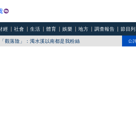
財經
社會
生活
體育
娛樂
地方
調查報告
節目列
「觀落陰」：濁水溪以南都是我粉絲
一次了」
公
私公開食譜！5食材滷出一鍋香