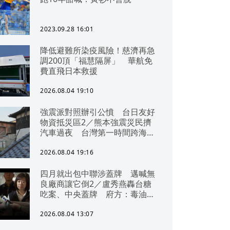
2023.09.28 16:01
降低避難所染疫風險！慈濟再急
調200頂「福慧隔屏」 華航免
費直飛日本救援
2026.08.04 19:10
強震派對照辦引公憤 台日友好
物資抵災區2／熊本強震災民擠
汽車過夜 台灣第一時間跨海急
援
2026.08.04 19:16
四月就出包中聯涉蓋牌 邁喊無
良廠商讓它倒2／盧秀燕轟台糖
吃案、中央蓋牌 府方：毒油一
直在台中
2026.08.04 13:07