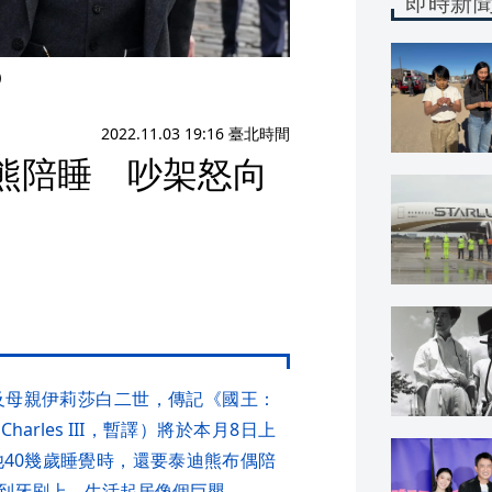
即時新
）
2022.11.03 19:16 臺北時間
熊陪睡 吵架怒向
及母親伊莉莎白二世，傳記《國王：
f Charles III，暫譯）將於本月8日上
40幾歲睡覺時，還要泰迪熊布偶陪
到牙刷上，生活起居像個巨嬰。