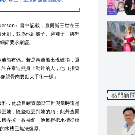
Anderson）書中記載，查爾斯三世在王
的牙刷，並為他刮鬍子、穿褲子、綁鞋
細節要求嚴謹。
泰迪熊布偶。若是泰迪熊出現破損，還
准許在泰迪熊身上動針的人，他（指查
都像親骨肉要動大手術一樣」。
熱門新
h）爆料，他曾目睹查爾斯三世與當時還是
器丟她，險些就丟到她的頭；此外查爾
水槽弄掉一枚袖釦，他氣得把水槽從牆
的水槽已無法復原。