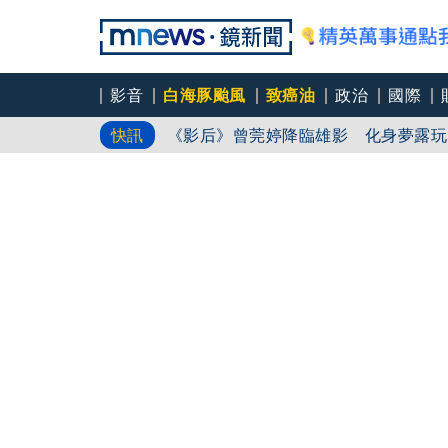
影音
白海豚颱風
致癌油
政治
國際
《影后》曾莞婷降臨雄影 化身夢露玩
快訊
王彩樺開球前哽咽 稱臉部加工「最後
《請世界吃桌》滷肉爆紅 陳隨意不藏