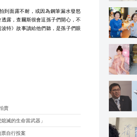
拍到面露不耐，或因為鋼筆漏水發怒
曾透露，查爾斯很會逗孫子們開心，不
利波特》故事讀給他們聽，是孫子們眼
拍賣
把熄滅的生命當武器」
拘票自行投案