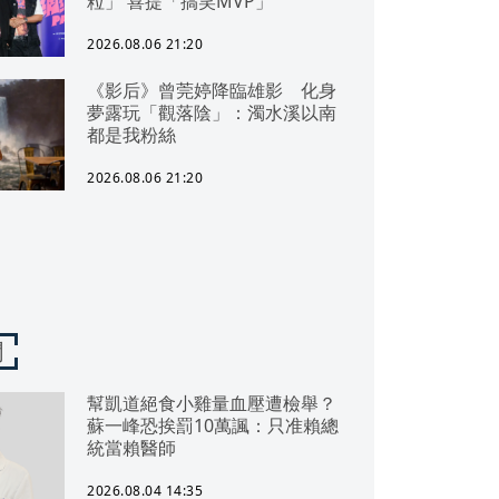
粒」 喜提「搞笑MVP」
2026.08.06 21:20
《影后》曾莞婷降臨雄影 化身
夢露玩「觀落陰」：濁水溪以南
都是我粉絲
2026.08.06 21:20
聞
幫凱道絕食小雞量血壓遭檢舉？
蘇一峰恐挨罰10萬諷：只准賴總
統當賴醫師
2026.08.04 14:35