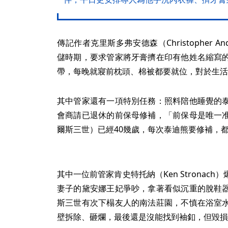
傳記作者克里斯多弗安德森（Christopher 
儲時期，要求管家將牙膏擠在印有他姓名縮寫
帶，每晚就寢前枕頭、棉被都要就位，對於生活
其中管家還有一項特別任務：照料陪他睡覺的
會商請已退休的前保母修補，「前保母是唯一
爾斯三世）已經40幾歲，每次泰迪熊要修補，
其中一位前管家肯史特托納（Ken Stronac
妻子的黛安娜王妃爭吵，拿著看似沉重的脫鞋
斯三世有次下榻友人的南法莊園，不慎在浴室
壁拆除、砸爛，最後還是沒能找到袖釦，但毀損