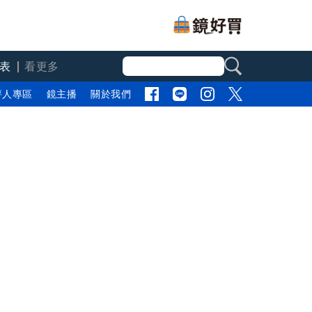
表
看更多
評人專區
鏡主播
關於我們