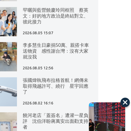
罕曬與藍營饒慶玲同框照 蔡英
文：好的地方政治是終結對立、
彼此接力
2026.08.05 15:07
李多慧生日豪捐50萬、親搭卡車
送物資 感性謝台灣：沒有大家
就沒我
2026.08.05 12:56
張國煒執飛布拉格首航！網傳未
取得飛越許可、繞行 星宇回應
了
2026.08.02 16:16
饒河老店「蓋簽名」遭灌一星負
評 沈伯洋盼蔣萬安出面勸支持
者