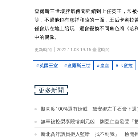
查爾斯三世壞脾氣傳聞延續到上任英王，常被
等，不過他也有慈祥和藹的一面，王后卡蜜拉
僅會趴在地上陪玩，還會變換不同角色將《哈
中的偶像。
更新時間
2022.11.03 19:16 臺北時間
英國王室
查爾斯三世
皇室
卡蜜拉
更多新聞
擬真度100%還有婚戒 黛安娜左手石膏下週
無辜被控梨泰院慘劇元凶 劉亞仁首發聲「
新北貪汙議員拒入監嗆「找不到我」 檢開