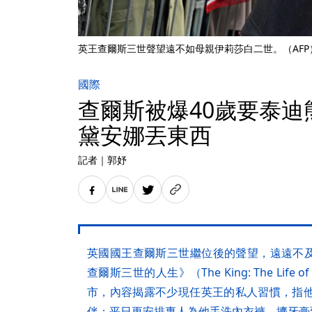
英王查爾斯三世聲望遠不如母親伊莉莎白二世。（AFP
國際
查爾斯被爆40歲要泰迪
黛安娜丟東西
記者
｜
郭妤
英國國王查爾斯三世繼位後的聲望，遠遠不
查爾斯三世的人生》（The King: The Life o
市，內容揭露不少現任英王的私人習慣，指他
伴；平日更安排專人為他手洗內衣褲、擠牙膏