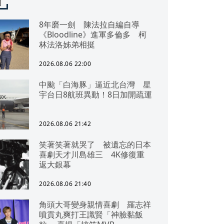
聞
8年磨一劍 陳法拉自編自導
《Bloodline》進軍多倫多 柯
林法洛姊弟相挺
2026.08.06 22:00
中颱「白海豚」逼近北台灣 星
宇台日8航班異動！8日加開疏運
2026.08.06 21:42
笑著笑著就哭了 被遺忘的日本
喜劇天才川島雄三 4K修復重
返大銀幕
2026.08.06 21:40
角頭大哥變身親情喜劇 羅志祥
噴貢丸爽打王識賢「神臉黏飯