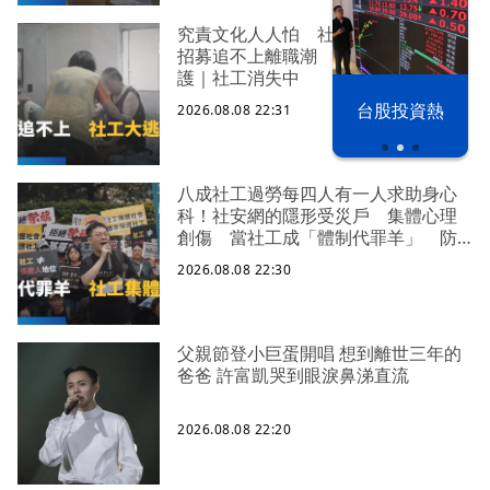
究責文化人人怕 社福缺口拉警報
招募追不上離職潮 低薪過勞誰來守
護｜社工消失中
漢光42演習
台股投資熱
2026.08.08 22:31
八成社工過勞每四人有一人求助身心
科！社安網的隱形受災戶 集體心理
創傷 當社工成「體制代罪羊」 防
禦性社工不敢多做無奈趨勢？耗竭殆
2026.08.08 22:30
盡下的社安網危機｜社工消失中
父親節登小巨蛋開唱 想到離世三年的
爸爸 許富凱哭到眼淚鼻涕直流
2026.08.08 22:20