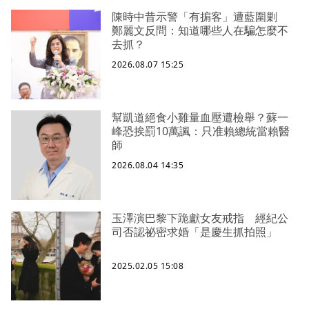
陳時中昔示警「有掮客」遭藍圍剿
鄭麗文反問：知道哪些人在騙怎麼不
去抓？
2026.08.07 15:25
幫凱道絕食小雞量血壓遭檢舉？蘇一
峰恐挨罰10萬諷：只准賴總統當賴醫
師
2026.08.04 14:35
玉澤演巴黎下跪獻女友戒指 經紀公
司否認祕密求婚「是慶生抓拍照」
2025.02.05 15:08