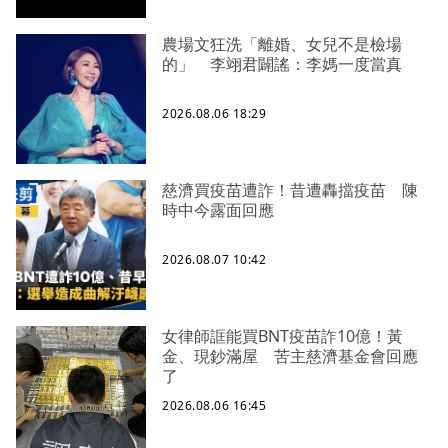
農場文狂洗「離婚、女兒不是檢場
的」 李翊君闢謠：李媽一度當真
2026.08.06 18:29
慈濟買疫苗遭詐！昔遭轟擋疫苗 陳
時中今露面回應
2026.08.07 10:42
女律師誆能買BNT疫苗詐10億！黃
金、現鈔滿屋 苦主慈濟基金會回應
了
2026.08.06 16:45