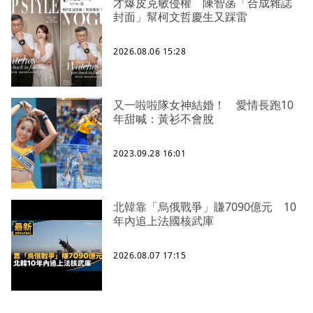
才爆皮克敏侵權 陳智菡「合成雜誌
封面」幫柯文哲慶生又踩雷
2026.08.06 15:28
又一啦啦隊女神結婚！ 愛情長跑10
年甜喊：黃衫不會脫
2023.09.28 16:01
北韓靠「烏俄戰爭」賺7090億元 10
年內追上法國核武庫
2026.08.07 17:15