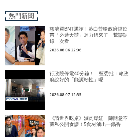
熱門新聞
慈濟買BNT遇詐！藍白昔嗆政府擋疫
苗「必遭天譴」迴力鏢來了 荒謬語
錄一次看
2026.08.06 22:06
行政院停電40分鐘！ 藍委批：賴政
府說好的「能源韌性」呢
2026.08.07 12:55
《請世界吃桌》滷肉爆紅 陳隨意不
藏私公開食譜！5食材滷出一鍋香