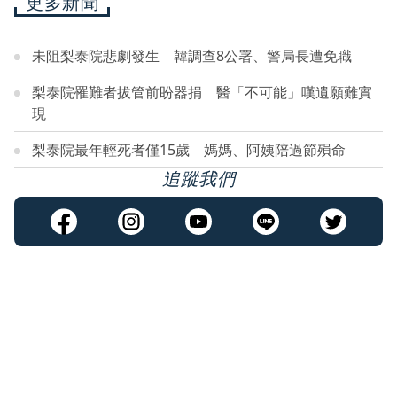
更多新聞
未阻梨泰院悲劇發生 韓調查8公署、警局長遭免職
梨泰院罹難者拔管前盼器捐 醫「不可能」嘆遺願難實
現
梨泰院最年輕死者僅15歲 媽媽、阿姨陪過節殞命
追蹤我們