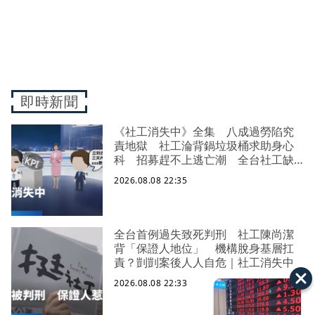
即時新聞
《社工消失中》全集 八成過勞陷究
責地獄 社工淪背鍋垃圾桶求助身心
科 招募趕不上逃亡潮 全台社工缺
口警報 揭薪資回捐黑幕 血汗錢遭
2026.08.08 22:35
剝削
全台首例過失致死判刑 社工陳尚潔
背「保證人地位」 機構脫身基層扛
責？剴剴案後人人自危｜社工消失中
2026.08.08 22:33