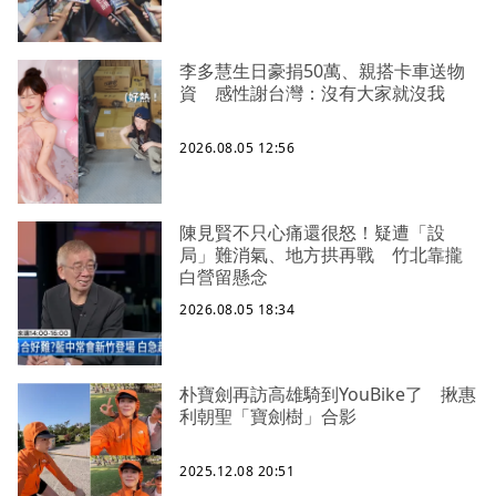
李多慧生日豪捐50萬、親搭卡車送物
資 感性謝台灣：沒有大家就沒我
2026.08.05 12:56
陳見賢不只心痛還很怒！疑遭「設
局」難消氣、地方拱再戰 竹北靠攏
白營留懸念
2026.08.05 18:34
朴寶劍再訪高雄騎到YouBike了 揪惠
利朝聖「寶劍樹」合影
2025.12.08 20:51