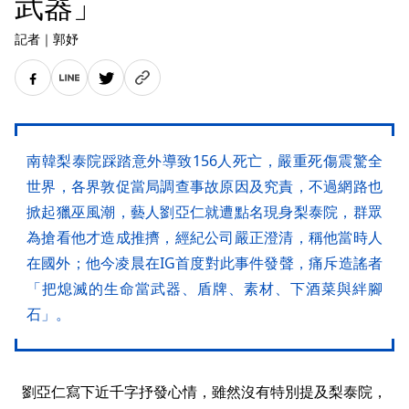
武器」
記者
｜
郭妤
南韓梨泰院踩踏意外導致156人死亡，嚴重死傷震驚全
世界，各界敦促當局調查事故原因及究責，不過網路也
掀起獵巫風潮，藝人劉亞仁就遭點名現身梨泰院，群眾
為搶看他才造成推擠，經紀公司嚴正澄清，稱他當時人
在國外；他今凌晨在IG首度對此事件發聲，痛斥造謠者
「把熄滅的生命當武器、盾牌、素材、下酒菜與絆腳
石」。
劉亞仁寫下近千字抒發心情，雖然沒有特別提及梨泰院，