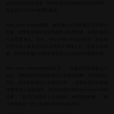
她沒有特定的休息室，而附近也沒有能夠使用的洗手間，
並在努力工作3年後遭到解雇。
Mercedes Wedaa聲稱，她與傭人們有時要在洗衣房內
吃飯，連警衛室旁的洗手間都禁止她們使用，如遇內急時
只能爬窗進入。另外，Mercedes Wedaa指控，貝佐斯
在對待白人家庭經理以及西班牙裔傭人時，態度大相逕
庭，西班牙裔傭人們時常遭受這位白人經理的厲聲斥責。
Mercedes Wedaa的律師表示：「依據勞動和就業法之
規定，勞動者必須為所從事的工作獲得報酬，並且能夠在
安全、衛生和健康的工作場所工作。」並要求貝佐斯應補
償應有的工資與福利。而貝佐斯的律師Harry Korrell則
回應：「我們已經調查了這項指控，她們毫無根據。」眼
下看來各執一詞，是非對錯有待法院判定。