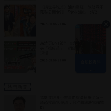
《請世界吃桌》滷肉爆紅 陳隨意不
藏私公開食譜！5食材滷出一鍋香
2026.08.06 21:06
慈濟買BNT被詐10億！藍營當年嗆中
央「擋疫苗」 網瘋朝聖：大型翻車
現場
以色列 穹頂
2026.08.06 21:00
台股投資熱
之下
熱門新聞
幫凱道絕食小雞量血壓遭檢舉？蘇一
峰恐挨罰10萬諷：只准賴總統當賴醫
師