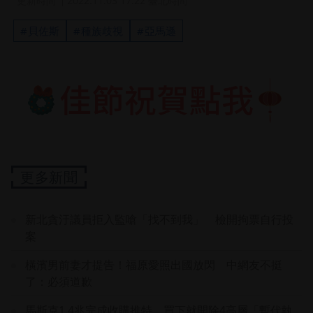
更新時間
2022.11.03 17:22 臺北時間
貝佐斯
種族歧視
亞馬遜
更多新聞
新北貪汙議員拒入監嗆「找不到我」 檢開拘票自行投
案
橫濱男前妻才提告！福原愛照出國放閃 中網友不挺
了：必須道歉
馬斯克1.4兆完成收購推特 買下就開除4高層「暫代執