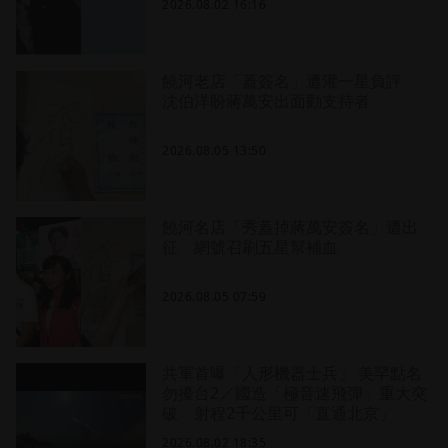
2026.08.02 16:16
饒河老店「蓋簽名」遭灌一星負評
沈伯洋盼蔣萬安出面勸支持者
2026.08.05 13:50
饒河名店「秀蓋掉蔣萬安簽名」遭出
征 網號召刷五星幫補血
2026.08.05 07:59
共軍首曝「人形機器士兵」 美罕點名
勿擾台2／國造「極音速飛彈」重大突
破 射程2千公里可「直通北京」
2026.08.02 18:35