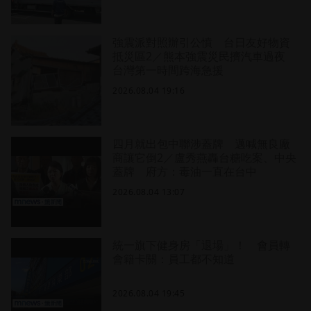
強震派對照辦引公憤 台日友好物資
抵災區2／熊本強震災民擠汽車過夜
台灣第一時間跨海急援
2026.08.04 19:16
四月就出包中聯涉蓋牌 邁喊無良廠
商讓它倒2／盧秀燕轟台糖吃案、中央
蓋牌 府方：毒油一直在台中
2026.08.04 13:07
統一旗下健身房「退場」！ 會員轉
會籍卡關：員工都不知道
2026.08.04 19:45