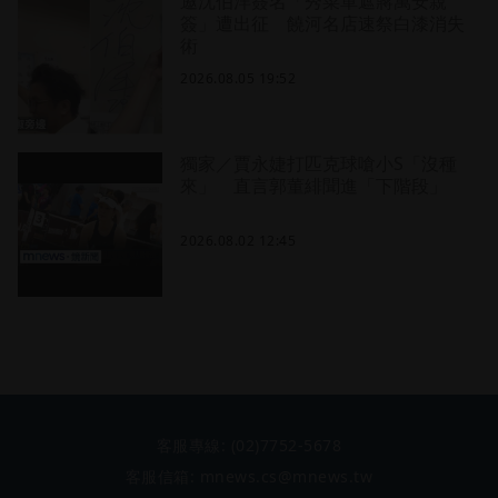
邀沈伯洋簽名「秀菜單遮蔣萬安親
簽」遭出征 饒河名店速祭白漆消失
術
2026.08.05 19:52
獨家／賈永婕打匹克球嗆小S「沒種
來」 直言郭董緋聞進「下階段」
2026.08.02 12:45
客服專線:
(02)7752-5678
客服信箱:
mnews.cs@mnews.tw