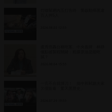
竹聯幫網內互打告終 警啟動掃黑逮
百人押5人
2026.08.02 12:55
盧秀燕轟台糖吃案、中央蓋牌 林靜
儀點破製程關鍵：粗膠原油是能吃
膩？
2026.08.04 15:55
一言不合就揮刀！ 揭中和弒媳夫家
欠債販毒「驚天黑歷史」
2026.07.29 19:55