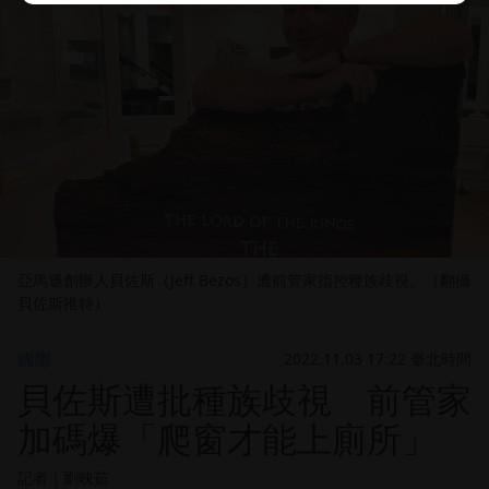
亞馬遜創辦人貝佐斯（Jeff Bezos）遭前管家指控種族歧視。（翻攝
貝佐斯推特）
國際
2022.11.03 17:22 臺北時間
貝佐斯遭批種族歧視 前管家
加碼爆「爬窗才能上廁所」
記者
｜
劉映茹