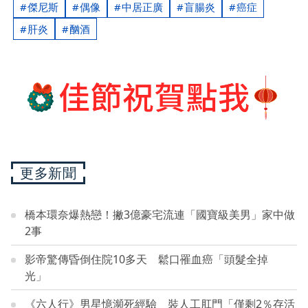
傑尼斯
偶像
中居正廣
盲腸炎
癌症
肝炎
酗酒
更多新聞
橋本環奈爆熱戀！撇3億豪宅流連「國寶級美男」家中做
2事
影帝驚傳昏倒住院10多天 鬆口罹血癌「頭髮全掉
光」
《六人行》男星憶瀕死經驗 裝人工肛門「僅剩2％存活