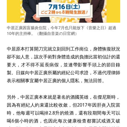
中居正廣因盲腸炎住院，今年7月也只能放下《音樂之日》超過
10年的主持棒。（翻攝自音楽の日官網）
中居原本打算開刀完就立刻回到工作崗位，身體恢復狀況
卻不如人意，該次手術對身體造成的負擔比當初估計的還
要大，才不得不延長病假，並連帶影響手頭上的節目錄
製。日媒向中居正廣所屬的經紀公司求證，不過代理律師
表示相關事宜屬中居正廣的個人隱私，無法回答。
另外，中居正廣本來就是著名的酒國英雄，在傑尼斯時，
因為有經紀人約束還比較收斂，但2017年因肝炎入院當
時，他每週可以喝掉2.8升的燒酒，還有段期間每天可以
喝6個小時的酒，也因此每次健康檢查都嘗試戒酒又破