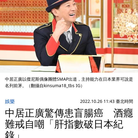
中居正廣以傑尼斯偶像團體SMAP出道，主持能力在日本業界可說是
名列前茅。（翻攝自kinsuma18_tbs IG）
娛樂
2022.10.26 11:43 臺北時間
中居正廣驚傳患盲腸癌 酒癮
難戒自嘲「肝指數破日本紀
錄」