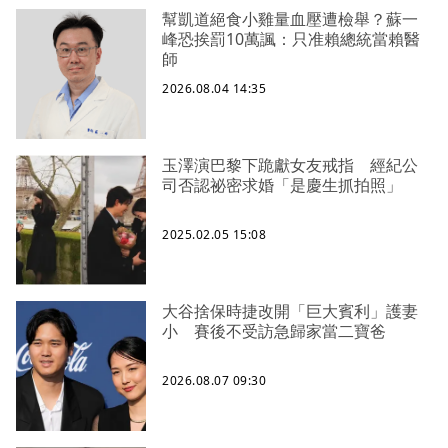
幫凱道絕食小雞量血壓遭檢舉？蘇一
峰恐挨罰10萬諷：只准賴總統當賴醫
師
2026.08.04 14:35
玉澤演巴黎下跪獻女友戒指 經紀公
司否認祕密求婚「是慶生抓拍照」
2025.02.05 15:08
大谷捨保時捷改開「巨大賓利」護妻
小 賽後不受訪急歸家當二寶爸
2026.08.07 09:30