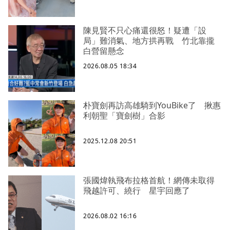
陳見賢不只心痛還很怒！疑遭「設
局」難消氣、地方拱再戰 竹北靠攏
白營留懸念
2026.08.05 18:34
朴寶劍再訪高雄騎到YouBike了 揪惠
利朝聖「寶劍樹」合影
2025.12.08 20:51
張國煒執飛布拉格首航！網傳未取得
飛越許可、繞行 星宇回應了
2026.08.02 16:16