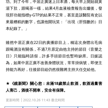
功。到了今年，中居正廣迷上日本酒，每天早上開始就黃
湯下肚，跟喝茶一樣，結果4月血液檢查報告出爐後，發
現肝功能指標γ-GTP的結果不正常，甚至是該醫院有史以
來最糟糕的數字，也讓他開玩笑：「出現（肝指數的）日
本紀錄了。」
雖然中居正廣在22日的廣播節目上，稱這次身體出毛病
跟喝酒沒有關係，不過7月原定由他主持的節目《音樂之
日》只能臨時請假，許多手頭節目也暫時缺席。日媒認
為，如果中居正廣不改善身體狀況，常常掛病號，即便主
持能力再好，往後節目組仍然很難將主持大任交給他。
★《鏡新聞》關心您：未滿18歲禁止飲酒，飲酒過量害
人害己，酒後不開車，安全有保障。
更新時間
2022.10.26 11:43 臺北時間