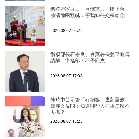
總統府家庭日「台灣寶貝」爬上台
賴清德幽默喊：等我卸任交棒給你
2026.08.07 20:22
衛福部長石崇良、食藥署長姜至剛傳
請辭 衛福部：不予回應
2026.08.07 17:08
陳時中昔示警「有掮客」遭藍圍剿
鄭麗文反問：知道哪些人在騙怎麼不
去抓？
2026.08.07 15:25