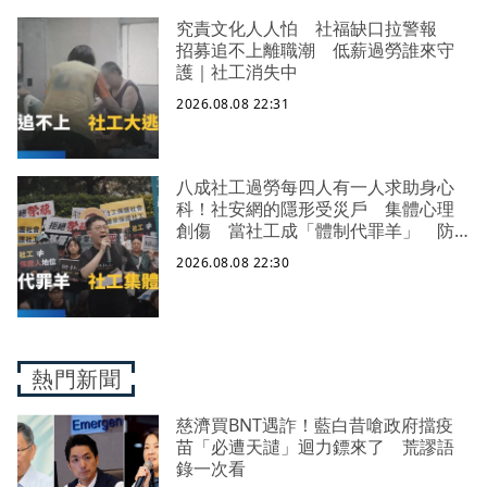
究責文化人人怕 社福缺口拉警報
招募追不上離職潮 低薪過勞誰來守
護｜社工消失中
2026.08.08 22:31
八成社工過勞每四人有一人求助身心
科！社安網的隱形受災戶 集體心理
創傷 當社工成「體制代罪羊」 防
禦性社工不敢多做無奈趨勢？耗竭殆
2026.08.08 22:30
盡下的社安網危機｜社工消失中
熱門新聞
慈濟買BNT遇詐！藍白昔嗆政府擋疫
苗「必遭天譴」迴力鏢來了 荒謬語
錄一次看