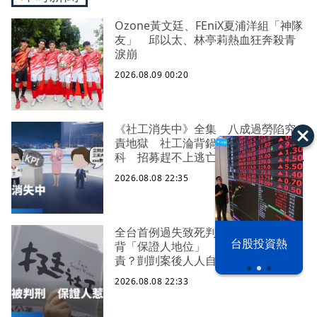
Ozone黃文廷、FEniX夏浦洋組「神隊
友」 邱以太、林亭莉熱血狂奔殺青
淚崩
2026.08.09 00:20
《社工消失中》全集 八成過勞陷究
責地獄 社工淪背鍋垃圾桶求助身心
科 招募趕不上逃亡潮 全台社工缺
口警報 揭薪資回捐黑幕 血汗錢遭
2026.08.08 22:35
剝削
全台首例過失致死判刑 社工陳尚潔
漢光42演習
台股投資熱
背「保證人地位」 機構脫身基層扛
責？剴剴案後人人自危｜社工消失中
2026.08.08 22:33