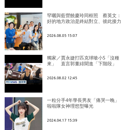
罕曬與藍營饒慶玲同框照 蔡英文：
好的地方政治是終結對立、彼此接力
2026.08.05 15:07
獨家／賈永婕打匹克球嗆小S「沒種
來」 直言郭董緋聞進「下階段」
2026.08.02 12:45
一粒分手4年學長男友「痛哭一晚」
啦啦隊女神理想型曝光
2024.04.17 15:39