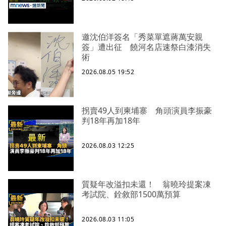
邀沈伯洋簽名「秀菜單遮蔣萬安親
簽」遭出征 饒河名店速祭白漆消失
術
2026.08.05 19:52
拐賣49人到柬埔寨 角頭演員李振豪
判18年再加18年
2026.08.03 12:25
質疑年改溢扣未還！ 翁曉玲提案凍
考試院、銓敘部1500萬預算
2026.08.03 11:05