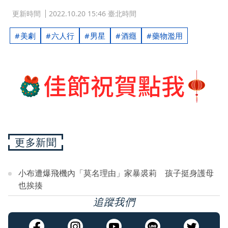
更新時間
2022.10.20 15:46 臺北時間
美劇
六人行
男星
酒癮
藥物濫用
更多新聞
小布遭爆飛機內「莫名理由」家暴裘莉 孩子挺身護母
也挨揍
追蹤我們