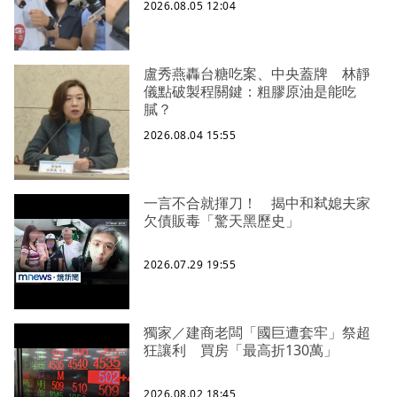
2026.08.05 12:04
盧秀燕轟台糖吃案、中央蓋牌 林靜
儀點破製程關鍵：粗膠原油是能吃
膩？
2026.08.04 15:55
一言不合就揮刀！ 揭中和弒媳夫家
欠債販毒「驚天黑歷史」
2026.07.29 19:55
獨家／建商老闆「國巨遭套牢」祭超
狂讓利 買房「最高折130萬」
2026.08.02 18:45