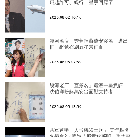
飛越許可、繞行 星宇回應了
2026.08.02 16:16
饒河名店「秀蓋掉蔣萬安簽名」遭出
征 網號召刷五星幫補血
2026.08.05 07:59
饒河老店「蓋簽名」遭灌一星負評
沈伯洋盼蔣萬安出面勸支持者
2026.08.05 13:50
共軍首曝「人形機器士兵」 美罕點名
勿擾台2／國造「極音速飛彈」重大突