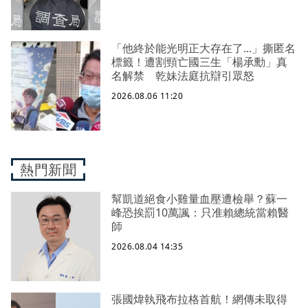
「他終於能光明正大存在了...」撕匿名
標籤！遭割頸亡國三生「楊承勳」真
名解禁 乾妹法庭抗辯引眾怒
2026.08.06 11:20
熱門新聞
幫凱道絕食小雞量血壓遭檢舉？蘇一
峰恐挨罰10萬諷：只准賴總統當賴醫
師
2026.08.04 14:35
張國煒執飛布拉格首航！網傳未取得