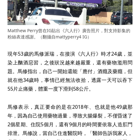
Matthew Perry曾在IG貼出《六人行》廣告照片，對支持影集的
粉絲表達感謝。（翻攝自mattyperry4 IG）
現年53歲的馬修派瑞，在接演《六人行》時才24歲，並
染上酗酒惡習，之後狀況越來越嚴重，還有藥物濫用問
題。馬修指出，自己一開始還能「應付」酒癮及藥癮，但
就在他34歲時，事情已經無法收拾，透露一天可以吞下
55片止痛藥，體重一度下滑到58公斤。
馬修表示，真正要命的是在2018年、也就是他49歲那
年，因為自己使用藥物過量，導致大腸爆裂，不僅昏迷了
2個星期、住院5個月，還有9個月的時間要依靠人造肛門
排泄。馬修說，當自己住進醫院時，「醫師告訴我家人，