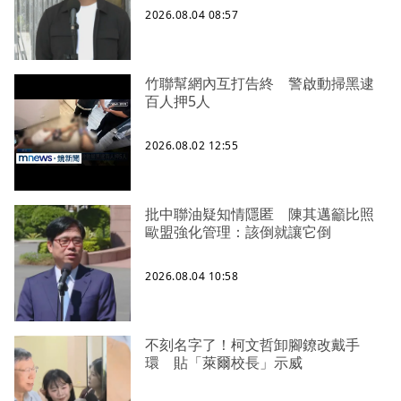
2026.08.04 08:57
竹聯幫網內互打告終 警啟動掃黑逮
百人押5人
2026.08.02 12:55
批中聯油疑知情隱匿 陳其邁籲比照
歐盟強化管理：該倒就讓它倒
2026.08.04 10:58
不刻名字了！柯文哲卸腳鐐改戴手
環 貼「萊爾校長」示威