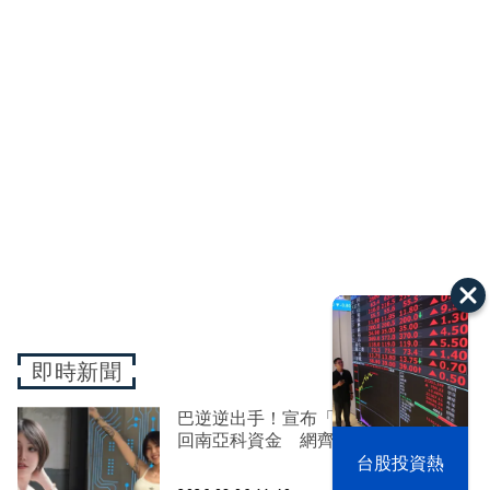
即時新聞
巴逆逆出手！宣布「趁沒虧很多」收
回南亞科資金 網齊喊：感恩的心
以色列 穹頂
台股投資熱
之下