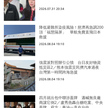
2026.07.31 20:34
降低避難所染疫風險！慈濟再急調200
頂「福慧隔屏」 華航免費直飛日本
救援
2026.08.04 19:10
強震派對照辦引公憤 台日友好物資
抵災區2／熊本強震災民擠汽車過夜
台灣第一時間跨海急援
2026.08.04 19:16
四月就出包中聯涉蓋牌 邁喊無良廠
商讓它倒2／盧秀燕轟台糖吃案、中央
蓋牌 府方：毒油一直在台中