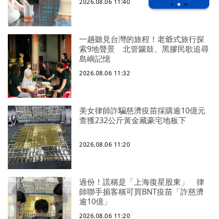
2026.08.06 11:40
一趟聽見台灣的旅程！老爺式旅行探
索9地聲景 北管鑼鼓、黑膠民歌追尋
島嶼記憶
2026.08.06 11:32
美女律師詐騙慈濟疫苗採購逾10億元
查獲232公斤黃金藏豪宅地板下
2026.08.06 11:20
過份！謊稱是「上海復星股東」 律
師聯手掮客稱可買BNT疫苗「詐慈濟
逾10億」
2026.08.06 11:20