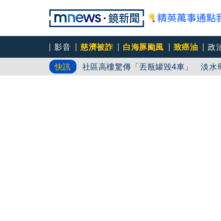
natori再訪台北人氣爆棚 〈Overdose
影音
慈濟被詐
白海豚颱風
致癌油
政
社區高樓驚傳「丟瓶罐毀4車」 淡水
快訊
漢光演習第5天！苗栗台13線驚見「