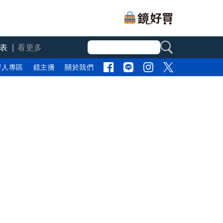
表
看更多
評人專區
鏡主播
關於我們