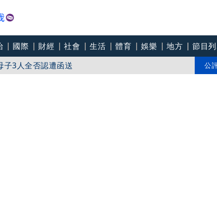
〉一響全場尖叫「I Love You Taipei」
治
國際
財經
社會
生活
體育
娛樂
地方
節目列
母子3人全否認遭函送
砲彈滾路邊」 軍方曝現況：納入檢討要項
公