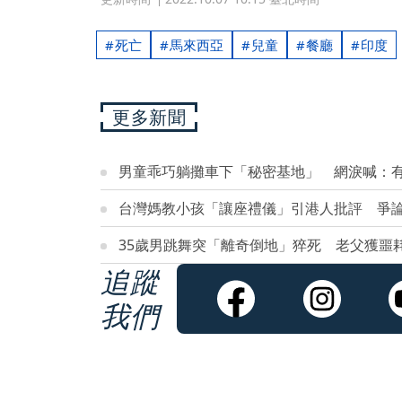
死亡
馬來西亞
兒童
餐廳
印度
更多新聞
男童乖巧躺攤車下「秘密基地」 網淚喊：
台灣媽教小孩「讓座禮儀」引港人批評 爭
35歲男跳舞突「離奇倒地」猝死 老父獲噩
追蹤
我們