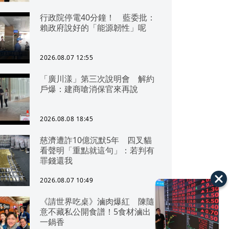
行政院停電40分鐘！ 藍委批：
賴政府說好的「能源韌性」呢
2026.08.07 12:55
「廣川漾」第三次說明會 解約
戶爆：建商嗆消保官來再說
2026.08.08 18:45
慈濟遭詐10億沉默5年 四叉貓
看聲明「重點就這句」：若判有
罪錢還我
2026.08.07 10:49
《請世界吃桌》滷肉爆紅 陳隨
意不藏私公開食譜！5食材滷出
一鍋香