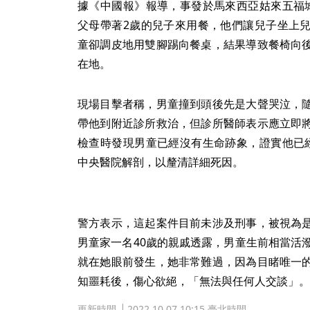
據《中國報》報導，事發於馬來西亞姑來五福
父母帶著2歲的兒子來用餐，他們讓兒子坐上
童卻調皮地用雙腳踢向餐桌，結果導致餐椅向
在地。
現場目擊者稱，男童撞到頭後先是大聲哭泣，
帶他到附近診所救治，但診所醫師表示應立即
檢查時發現男童已經沒有生命跡象，證實他已
中央醫院解剖，以釐清詳細死因。
警方表示，這起案件目前未涉及刑事，被視為
男童家一名40歲的親戚透露，男童生前相當活
就在她眼前發生，她非常難過，因為目睹唯一
知噩耗後，傷心欲絕，「無法與任何人交談」。
更新時間
2022.10.07 10:15 臺北時間