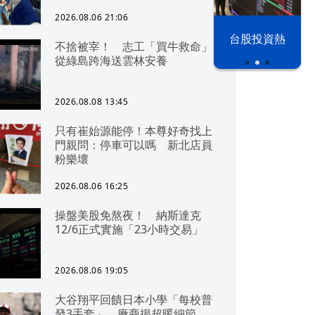
2026.08.06 21:06
漢光42演習
台股投資熱
不捨被宰！ 志工「買牛救命」
從綠島跨海送雲林安養
2026.08.08 13:45
只有崔始源能停！本尊好奇找上
門親問：停車可以嗎 新北店員
粉樂壞
2026.08.06 16:25
操盤美股免熬夜！ 納斯達克
12/6正式實施「23小時交易」
2026.08.06 19:05
大谷翔平回饋日本小學「每校普
發3手套」 廠商揭超暖細節