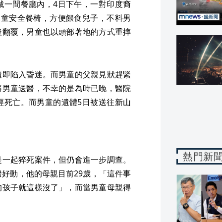
城一間餐廳內，4日下午，一對印度裔
兒童安全餐椅，方便餵食兒子，不料男
後翻覆，男童也以頭部著地的方式重摔
隨即陷入昏迷。而男童的父親見狀趕緊
將男童送醫，不幸的是為時已晚，醫院
經死亡。而男童的遺體5日被送往新山
熱門新
是一起猝死案件，但仍會進一步調查。
潑好動，他的母親目前29歲，「這件事
的孩子就這樣沒了」，而當男童母親得