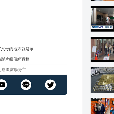
有父母的地方就是家
論影片瘋傳網戰翻
耗崩潰當場身亡