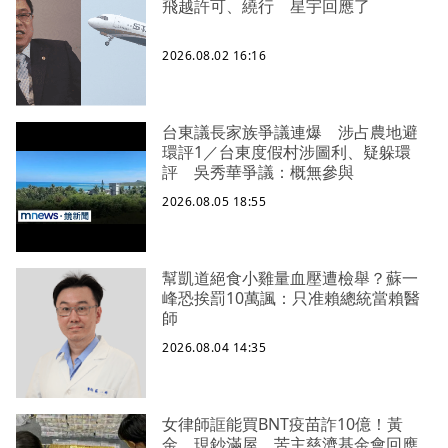
飛越許可、繞行 星宇回應了
2026.08.02 16:16
台東議長家族爭議連爆 涉占農地避
環評1／台東度假村涉圖利、疑躲環
評 吳秀華爭議：概無參與
2026.08.05 18:55
幫凱道絕食小雞量血壓遭檢舉？蘇一
峰恐挨罰10萬諷：只准賴總統當賴醫
師
2026.08.04 14:35
女律師誆能買BNT疫苗詐10億！黃
金、現鈔滿屋 苦主慈濟基金會回應