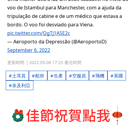
voo de Istambul para Manchester, com a ajuda da
tripulação de cabine e de um médico que estava a
bordo. O voo foi desviado para Viena.
pic.twitter.com/QgTj1A5E2c
— Aeroporto da Depressão (@AeroportoD)
September 6, 2022
更新時間
2022.09.08 17:23 臺北時間
土耳其
航班
生產
空服員
飛機
英國
奈及利亞