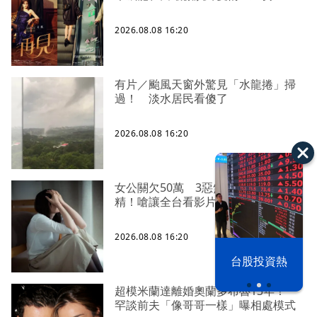
2026.08.08 16:20
有片／颱風天窗外驚見「水龍捲」掃
過！ 淡水居民看傻了
2026.08.08 16:20
女公關欠50萬 3惡煞闖包廂性侵逼吞
精！嗆讓全台看影片
2026.08.08 16:20
漢光42演習
台股投資熱
超模米蘭達離婚奧蘭多布魯13年！
罕談前夫「像哥哥一樣」曝相處模式