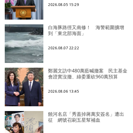
2026.08.05 15:29
白海豚路徑又南修！ 海警範圍擴增
到「東北部海面」
2026.08.07 22:22
鄭麗文訪中480萬藍喊撤案 民主基金
會證實沒撤、綠委重砍960萬預算
2026.08.06 13:45
饒河名店「秀蓋掉蔣萬安簽名」遭出
征 網號召刷五星幫補血