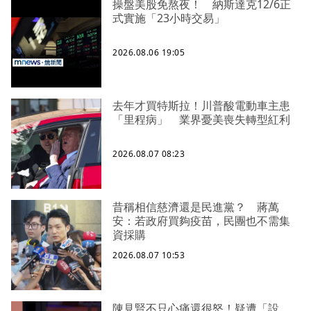
操盤美股免熬夜！ 納斯達克12/6正
式實施「23小時交易」
2026.08.06 19:05
去年才買特斯拉！川普酸電動車主患
「里程病」 業界憂美喪失轉型紅利
2026.08.07 08:23
昔稱相信慈濟還是民進黨？ 蔣萬
安：若政府買夠疫苗，民團也不需集
資採購
2026.08.07 10:53
陳見賢不只心痛還很怒！疑遭「設