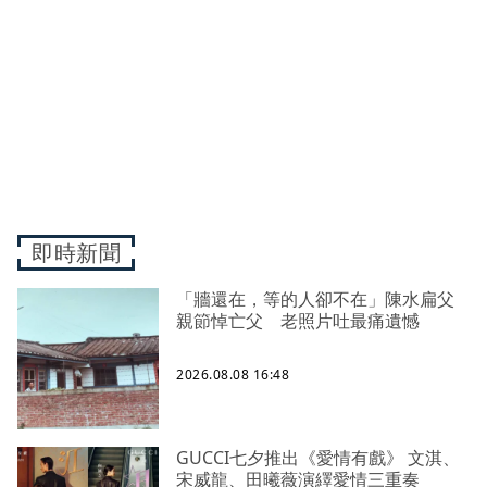
即時新聞
「牆還在，等的人卻不在」陳水扁父
親節悼亡父 老照片吐最痛遺憾
2026.08.08 16:48
GUCCI七夕推出《愛情有戲》 文淇、
宋威龍、田曦薇演繹愛情三重奏