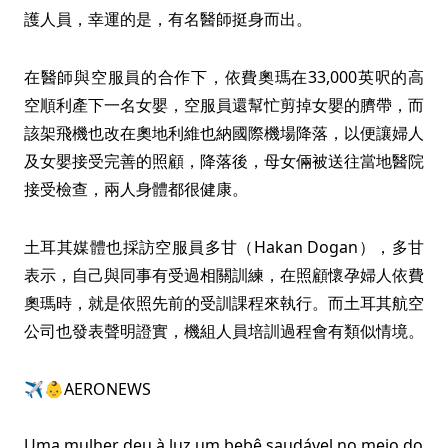
護人員，幸運的是，有名醫師挺身而出。
在醫師與空服員的合作下，依費奧瑪在33,000英呎的高
空順利產下一名女嬰，空服員還幫忙剪掉女嬰的臍帶，而
該架飛機也改在奧地利維也納國際機場降落，以便讓婦人
及女嬰接受完善的照顧，降落後，母女倆被送往當地醫院
接受檢查，兩人身體都很健康。
土耳其媒體也採訪空服員多甘（Hakan Dogan），多甘
表示，自己與同事有受過相關訓練，在照顧懷孕婦人依費
奧瑪時，就是依照先前的受訓課程來執行。而土耳其航空
公司也發表聲明證實，機組人員培訓過程會有類似情境。
✈️👶AERONEWS
Uma mulher deu à luz um bebê saudável no meio do