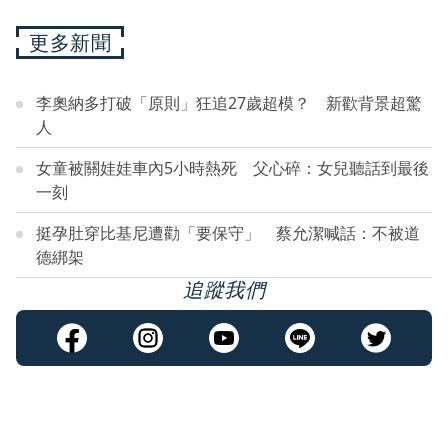
更多新聞
李奧納多打破「原則」狂追27歲超模？ 新歡背景超驚
人
女童被關娃娃車內5小時熱死 父心碎：女兒聽話到最後
一刻
挺孕肚穿比基尼遭勸「要保守」 蔡允潔喊話：不被道
德綁架
追蹤我們