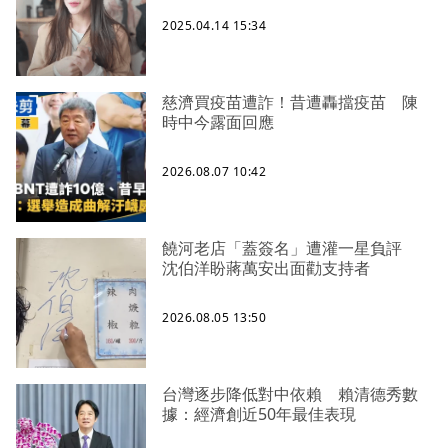
2025.04.14 15:34
慈濟買疫苗遭詐！昔遭轟擋疫苗 陳
時中今露面回應
2026.08.07 10:42
饒河老店「蓋簽名」遭灌一星負評
沈伯洋盼蔣萬安出面勸支持者
2026.08.05 13:50
台灣逐步降低對中依賴 賴清德秀數
據：經濟創近50年最佳表現