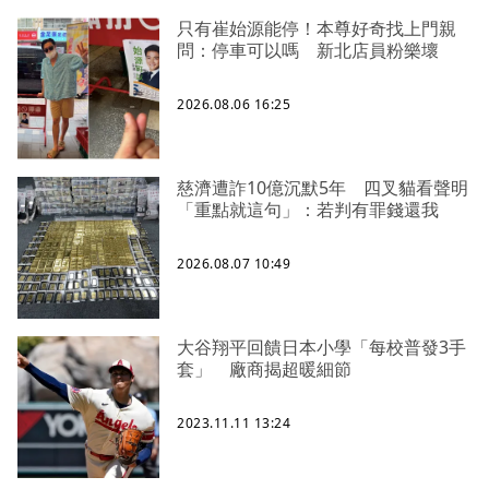
只有崔始源能停！本尊好奇找上門親
問：停車可以嗎 新北店員粉樂壞
2026.08.06 16:25
慈濟遭詐10億沉默5年 四叉貓看聲明
「重點就這句」：若判有罪錢還我
2026.08.07 10:49
大谷翔平回饋日本小學「每校普發3手
套」 廠商揭超暖細節
2023.11.11 13:24