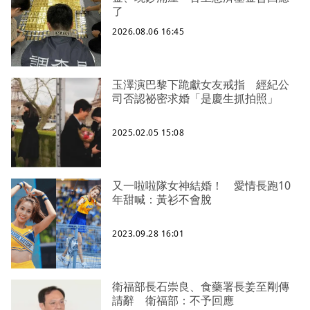
了
2026.08.06 16:45
玉澤演巴黎下跪獻女友戒指 經紀公
司否認祕密求婚「是慶生抓拍照」
2025.02.05 15:08
又一啦啦隊女神結婚！ 愛情長跑10
年甜喊：黃衫不會脫
2023.09.28 16:01
衛福部長石崇良、食藥署長姜至剛傳
請辭 衛福部：不予回應