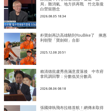
局」難消氣、地方拱再戰 竹北靠攏
白營留懸念
2026.08.05 18:34
朴寶劍再訪高雄騎到YouBike了 揪惠
利朝聖「寶劍樹」合影
2025.12.08 20:51
賴清德批盧秀燕滿意度落後 中市府
拿民調回擊：分數低笑分數高
2026.08.06 08:18
張國煒執飛布拉格首航！網傳未取得