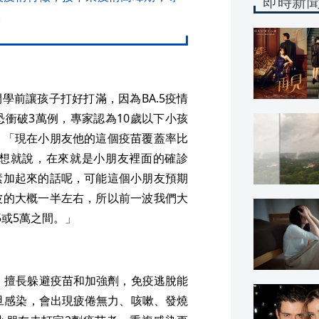
即時新
。
學前讓孩子打好打滿，因為BA.5疫情
衝破3萬例，專家認為10歲以下小孩
：「現在小朋友他的這個疫苗覆蓋率比
我想就說，在來就是小朋友裡面的確診
素加起來的話呢，可能這個小朋友預期
波的大概一半左右，所以前一波我們大
5或5萬之間。」
度更快，擅長躲避疫苗和加強劑，免疫逃脫能
一旦感染，會出現疲倦無力、咳嗽、發燒