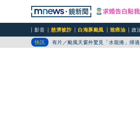
GUCCI七夕
影音
慈濟被詐
白海豚颱風
致癌油
政
有片／颱風天窗外驚見「水龍捲」掃過
快訊
女公關欠50萬 3惡煞闖包廂性侵逼