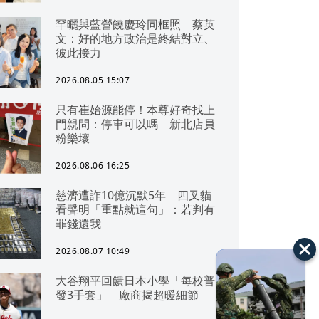
罕曬與藍營饒慶玲同框照 蔡英
文：好的地方政治是終結對立、
彼此接力
2026.08.05 15:07
只有崔始源能停！本尊好奇找上
門親問：停車可以嗎 新北店員
粉樂壞
2026.08.06 16:25
慈濟遭詐10億沉默5年 四叉貓
看聲明「重點就這句」：若判有
罪錢還我
2026.08.07 10:49
大谷翔平回饋日本小學「每校普
發3手套」 廠商揭超暖細節