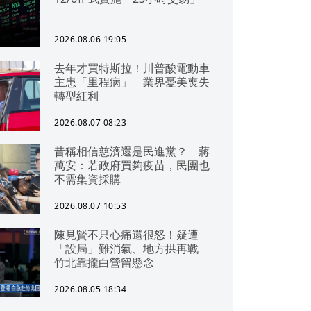
2026.08.06 19:05
去年才買特斯拉！川普酸電動車
主患「里程病」 業界憂美喪失
轉型紅利
2026.08.07 08:23
昔稱相信慈濟還是民進黨？ 蔣
萬安：若政府買夠疫苗，民團也
不需集資採購
2026.08.07 10:53
陳見賢不只心痛還很怒！疑遭
「設局」難消氣、地方拱再戰
竹北靠攏白營留懸念
2026.08.05 18:34