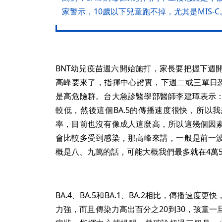
家警示，10歲以下兒童跑不掉，尤其是MIS-C
BNT幼兒疫苗週六開始施打，家長要把握下週開
高峰要來了，指揮中心證實，下週二或三單日恐
是高危險群。台大急診醫學部醫師李建璋表示
較低，然後這個BA.5的傳播速度很快，所以
率，目前也沒有像成人這麼高，所以這幾個因
會比較多受到感染，那高峰來講，一般是前一
概是八、九萬的話，可能大概我們最多就在4萬
BA.4、BA.5和BA.1、BA.2相比，傳播速
力強，而且傳染力高出百分之20到30，孩童