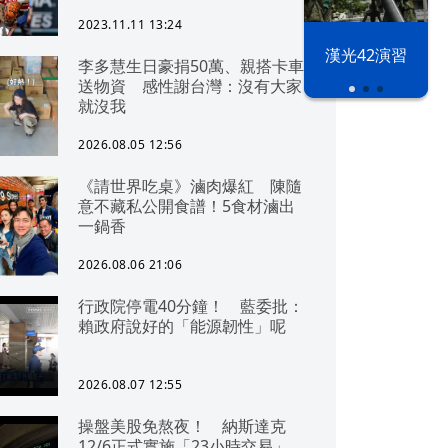
2023.11.11 13:24
漢光42演習
李多慧生日豪捐50萬、親搭卡車
送物資 感性謝台灣：沒有大家
就沒我
2026.08.05 12:56
《請世界吃桌》滷肉爆紅 陳隨
意不藏私公開食譜！5食材滷出
一鍋香
2026.08.06 21:06
行政院停電40分鐘！ 藍委批：
賴政府說好的「能源韌性」呢
2026.08.07 12:55
操盤美股免熬夜！ 納斯達克
12/6正式實施「23小時交易」