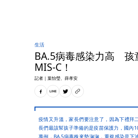
生活
BA.5病毒感染力高 
MIS-C！
記者
｜
葉怡瑩
、薛孝安
疫情又升溫，家長們要注意了，因為下禮拜二
長們最該幫孩子準備的是疫苗保護力，國內1
萬例，BA.5病毒株來勢洶洶，重複感染是