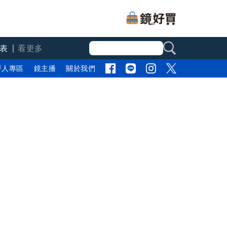
表
看更多
評人專區
鏡主播
關於我們