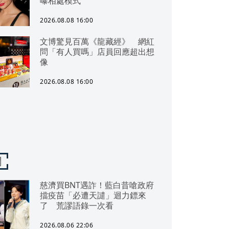
曝相處模式
2026.08.08 16:00
文博驚見百萬《龍藏經》 網紅
問「有人買嗎」店員回應超出想
像
2026.08.08 16:00
聞
慈濟買BNT遇詐！藍白昔嗆政府
擋疫苗「必遭天譴」迴力鏢來
了 荒謬語錄一次看
2026.08.06 22:06