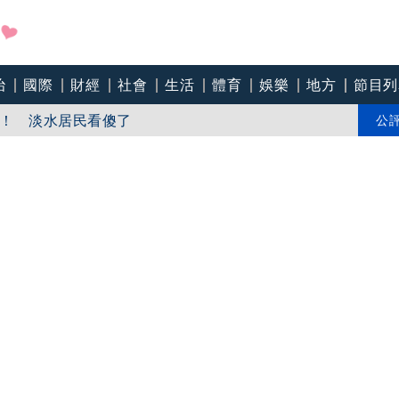
推出《愛情有戲》 文淇、宋威龍、田曦薇演繹愛情三重奏
治
國際
財經
社會
生活
體育
娛樂
地方
節目列
！ 淡水居民看傻了
公
吞精！嗆讓全台看影片