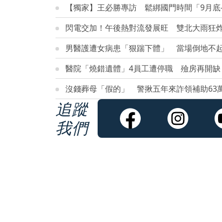
【獨家】王必勝專訪 鬆綁國門時間「9月底-
閃電交加！午後熱對流發展旺 雙北大雨狂
男醫護遭女病患「狠踹下體」 當場倒地不起
醫院「燒錯遺體」4員工遭停職 殮房再開缺
沒錢葬母「假的」 警揪五年來詐領補助63
追蹤
我們