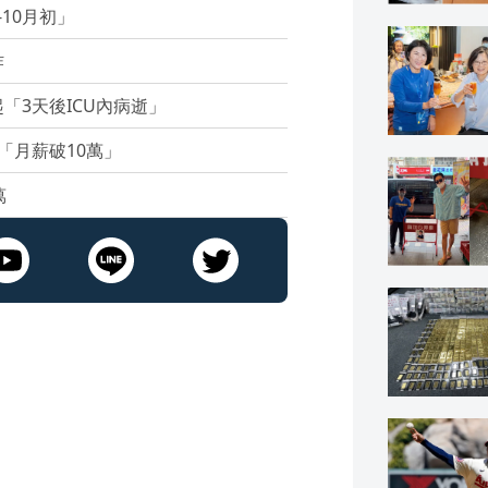
10月初」
炸
「3天後ICU內病逝」
「月薪破10萬」
萬