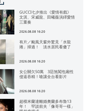
聞
GUCCI七夕推出《愛情有戲》
文淇、宋威龍、田曦薇演繹愛情
三重奏
2026.08.08 16:20
有片／颱風天窗外驚見「水龍
捲」掃過！ 淡水居民看傻了
2026.08.08 16:20
女公關欠50萬 3惡煞闖包廂性
侵逼吞精！嗆讓全台看影片
2026.08.08 16:20
超模米蘭達離婚奧蘭多布魯13
年！ 罕談前夫「像哥哥一樣」