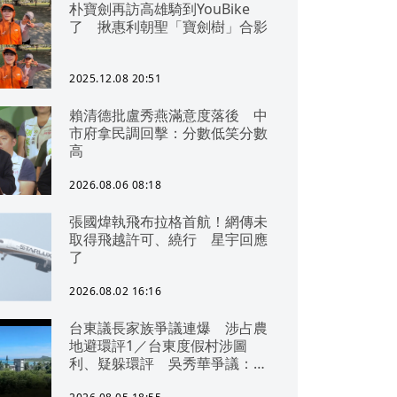
朴寶劍再訪高雄騎到YouBike
了 揪惠利朝聖「寶劍樹」合影
2025.12.08 20:51
賴清德批盧秀燕滿意度落後 中
市府拿民調回擊：分數低笑分數
高
2026.08.06 08:18
張國煒執飛布拉格首航！網傳未
取得飛越許可、繞行 星宇回應
了
2026.08.02 16:16
台東議長家族爭議連爆 涉占農
地避環評1／台東度假村涉圖
利、疑躲環評 吳秀華爭議：概
無參與