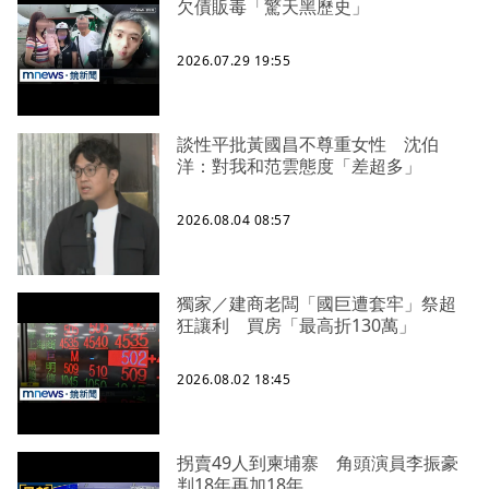
欠債販毒「驚天黑歷史」
2026.07.29 19:55
談性平批黃國昌不尊重女性 沈伯
洋：對我和范雲態度「差超多」
2026.08.04 08:57
獨家／建商老闆「國巨遭套牢」祭超
狂讓利 買房「最高折130萬」
2026.08.02 18:45
拐賣49人到柬埔寨 角頭演員李振豪
判18年再加18年