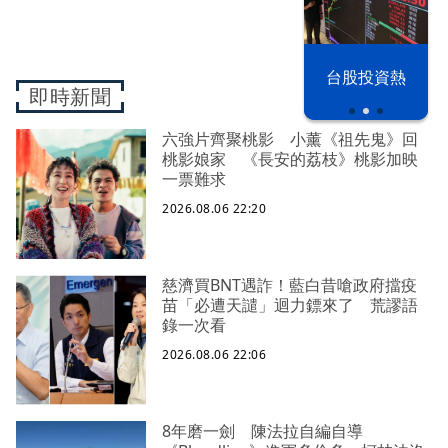
以色列 穹頂
台股投資熱
之下
即時新聞
六強片齊聚桃影 小薰《祖先鬼》回
桃影娘家 《長安的荔枝》桃影加映
一票難求
2026.08.06 22:20
慈濟買BNT遇詐！藍白昔嗆政府擋疫
苗「必遭天譴」迴力鏢來了 荒謬語
錄一次看
2026.08.06 22:06
8年磨一劍 陳法拉自編自導