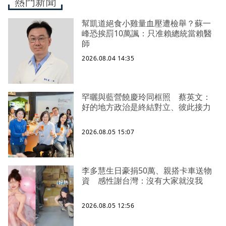
熱門新聞
幫凱道絕食小雞量血壓遭檢舉？蘇一
峰恐挨罰10萬諷：只准賴總統當賴醫
師
2026.08.04 14:35
罕曬與藍營饒慶玲同框照 蔡英文：
好的地方政治是終結對立、彼此接力
2026.08.05 15:07
李多慧生日豪捐50萬、親搭卡車送物
資 感性謝台灣：沒有大家就沒我
2026.08.05 12:56