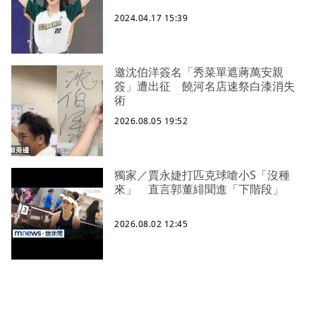
2024.04.17 15:39
邀沈伯洋簽名「秀菜單遮蔣萬安親
簽」遭出征 饒河名店速祭白漆消失
術
2026.08.05 19:52
獨家／賈永婕打匹克球嗆小S「沒種
來」 直言郭董緋聞進「下階段」
2026.08.02 12:45