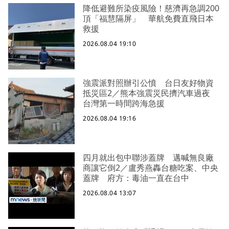
降低避難所染疫風險！慈濟再急調200
頂「福慧隔屏」 華航免費直飛日本
救援
2026.08.04 19:10
強震派對照辦引公憤 台日友好物資
抵災區2／熊本強震災民擠汽車過夜
台灣第一時間跨海急援
2026.08.04 19:16
四月就出包中聯涉蓋牌 邁喊無良廠
商讓它倒2／盧秀燕轟台糖吃案、中央
蓋牌 府方：毒油一直在台中
2026.08.04 13:07