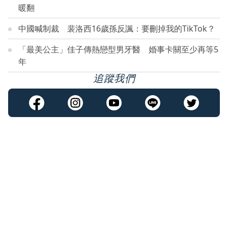
暖翻
中國喊制裁 裴洛西16歲孫反諷：要刪掉我的TikTok？
「最美公主」佳子傳熱戀型男牙醫 婚事卡關至少再等5
年
追蹤我們