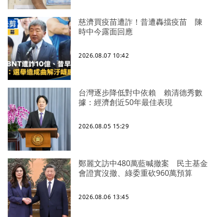
慈濟買疫苗遭詐！昔遭轟擋疫苗 陳
時中今露面回應
2026.08.07 10:42
台灣逐步降低對中依賴 賴清德秀數
據：經濟創近50年最佳表現
2026.08.05 15:29
鄭麗文訪中480萬藍喊撤案 民主基金
會證實沒撤、綠委重砍960萬預算
2026.08.06 13:45