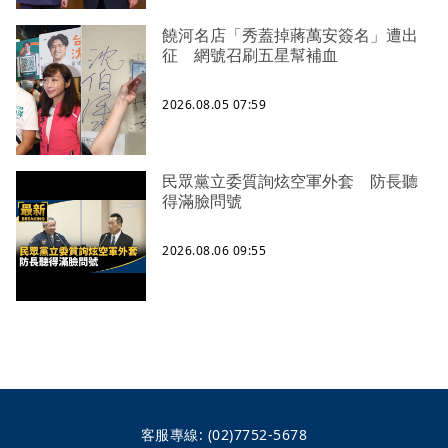
饒河名店「秀蓋掉蔣萬安簽名」遭出
征 網號召刷五星幫補血
2026.08.05 07:59
民眾黨立委質詢炫空軍外套 防長聽
得滿臉問號
2026.08.06 09:55
客服專線:
(02)7752-5678