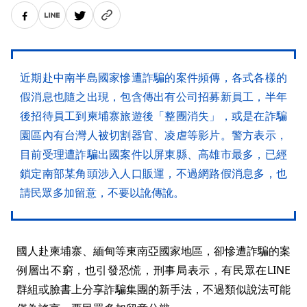
近期赴中南半島國家慘遭詐騙的案件頻傳，各式各樣的
假消息也隨之出現，包含傳出有公司招募新員工，半年
後招待員工到柬埔寨旅遊後「整團消失」，或是在詐騙
園區內有台灣人被切割器官、凌虐等影片。警方表示，
目前受理遭詐騙出國案件以屏東縣、高雄市最多，已經
鎖定南部某角頭涉入人口販運，不過網路假消息多，也
請民眾多加留意，不要以訛傳訛。
國人赴柬埔寨、緬甸等東南亞國家地區，卻慘遭詐騙的案
例層出不窮，也引發恐慌，刑事局表示，有民眾在LINE
群組或臉書上分享詐騙集團的新手法，不過類似說法可能