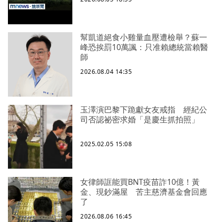
幫凱道絕食小雞量血壓遭檢舉？蘇一
峰恐挨罰10萬諷：只准賴總統當賴醫
師
2026.08.04 14:35
玉澤演巴黎下跪獻女友戒指 經紀公
司否認祕密求婚「是慶生抓拍照」
2025.02.05 15:08
女律師誆能買BNT疫苗詐10億！黃
金、現鈔滿屋 苦主慈濟基金會回應
了
2026.08.06 16:45