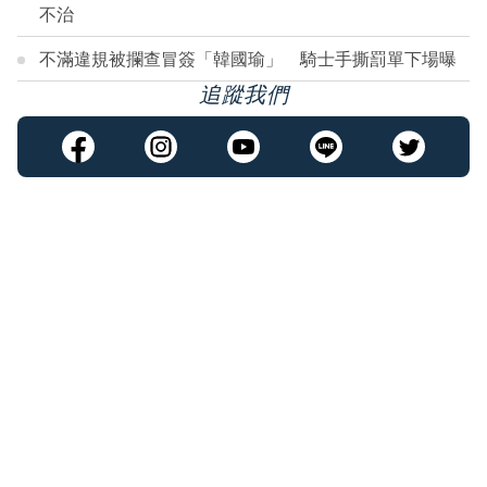
不治
不滿違規被攔查冒簽「韓國瑜」 騎士手撕罰單下場曝
追蹤我們