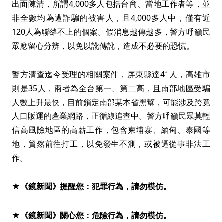
出面陳清，所謂4,000多人包括台商、當地工作者等，並
非全數均為遭詐騙的被害人，且4,000多人中，僅有近
120人為聯絡不上的個案。假消息越傳越多，警方呼籲民
眾應留心分辨，以免以訛傳訛，造成不必要的恐慌。
警方清查迄今受理的相關案件，屏東縣達41人，高雄市
則是35人，兩者為全台第一、第二高，且南部地區受騙
人數上升最快，目前鎖定南部某本省黑幫，可能涉及跨竟
人口販運的產業網路，正循線追查中。警方呼籲民眾莫輕
信高風險地區的高薪工作，包含柬埔寨、緬甸、泰國等
地，貿然前往打工，以免發生不測，或被逼從事非法工
作。
★《鏡新聞》提醒您：犯罪行為，請勿模仿。
★《鏡新聞》關心您：危險行為，請勿模仿。