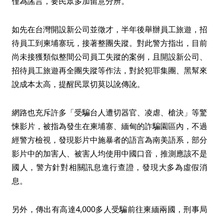
僅為謠言，要民眾多加留意分辨。
如先在台灣開設新公司並徵才，半年後舉辦員工旅遊，招
待員工到柬埔寨玩，接著整團失蹤。對此警方指出，目前
尚未接獲類似整間公司員工失蹤的案例，且開設新公司、
招待員工旅遊再全團失蹤等作法，對於犯罪集團、黑幫來
說成本太高，提醒民眾切莫以訛傳訛。
網路也充斥許多「受騙台人遭切器官、凌虐、槍決」等驚
悚影片，被指為發生在柬埔寨、緬甸的詐騙園區內，不過
經警方檢視，發現影片中施暴者的語言為南美語系，部分
影片中的加害人、被害人均使用中國口音，推測應該不是
國人，警方針對相關訊息進行查證，發現大多為虛假消
息。
另外，傳出有高達4,000多人受騙前往柬緬兩國，刑事局