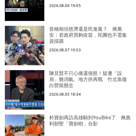
2026.08.06 19:05
昔稱相信慈濟還是民進黨？ 蔣萬
安：若政府買夠疫苗，民團也不需集
資採購
2026.08.07 10:53
陳見賢不只心痛還很怒！疑遭「設
局」難消氣、地方拱再戰 竹北靠攏
白營留懸念
2026.08.05 18:34
朴寶劍再訪高雄騎到YouBike了 揪惠
利朝聖「寶劍樹」合影