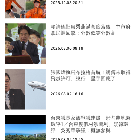
2025.12.08 20:51
賴清德批盧秀燕滿意度落後 中市府
拿民調回擊：分數低笑分數高
2026.08.06 08:18
張國煒執飛布拉格首航！網傳未取得
飛越許可、繞行 星宇回應了
2026.08.02 16:16
台東議長家族爭議連爆 涉占農地避
環評1／台東度假村涉圖利、疑躲環
評 吳秀華爭議：概無參與
2026.08.05 18:55