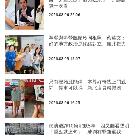
錄一次看
2026.08.06 22:06
罕曬與藍營饒慶玲同框照 蔡英文：
好的地方政治是終結對立、彼此接力
2026.08.05 15:07
只有崔始源能停！本尊好奇找上門親
問：停車可以嗎 新北店員粉樂壞
2026.08.06 16:25
慈濟遭詐10億沉默5年 四叉貓看聲明
「重點就這句」：若判有罪錢還我