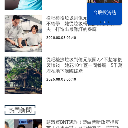
漢光42演習
台股投資熱
從吧檯撿垃圾到億元版圖1／師傅藏招
不給學 她從垃圾桶裡撿食物學功
夫 打造出最難訂的餐廳
2026.08.08 06:40
從吧檯撿垃圾到億元版圖2／不想靠複
製賺錢 她花10年蓋一間餐廳 5千萬
埋在地下瀕臨破產
2026.08.08 06:40
熱門新聞
慈濟買BNT遇詐！藍白昔嗆政府擋疫
苗「必遭天譴」迴力鏢來了 荒謬語