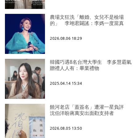
農場文狂洗「離婚、女兒不是檢場
的」 李翊君闢謠：李媽一度當真
2026.08.06 18:29
韓國巧遇8名台灣大學生 李多慧霸氣
贈禮人人有：畢業禮物
2025.04.14 15:34
饒河老店「蓋簽名」遭灌一星負評
沈伯洋盼蔣萬安出面勸支持者
2026.08.05 13:50