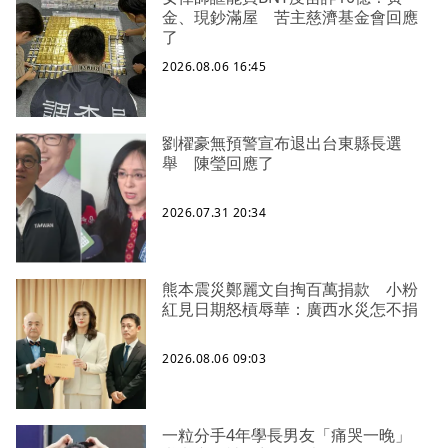
金、現鈔滿屋 苦主慈濟基金會回應
了
2026.08.06 16:45
劉櫂豪無預警宣布退出台東縣長選
舉 陳瑩回應了
2026.07.31 20:34
熊本震災鄭麗文自掏百萬捐款 小粉
紅見日期怒槓辱華：廣西水災怎不捐
2026.08.06 09:03
一粒分手4年學長男友「痛哭一晚」