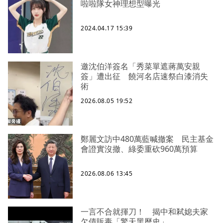
啦啦隊女神理想型曝光
2024.04.17 15:39
邀沈伯洋簽名「秀菜單遮蔣萬安親
簽」遭出征 饒河名店速祭白漆消失
術
2026.08.05 19:52
鄭麗文訪中480萬藍喊撤案 民主基金
會證實沒撤、綠委重砍960萬預算
2026.08.06 13:45
一言不合就揮刀！ 揭中和弒媳夫家
欠債販毒「驚天黑歷史」