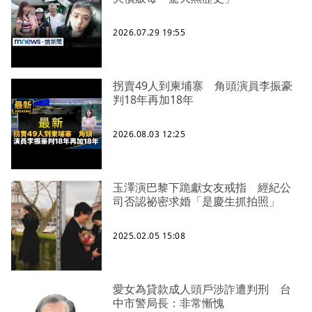
2026.07.29 19:55
拐賣49人到柬埔寨 角頭演員李振豪
判18年再加18年
2026.08.03 12:25
玉澤演巴黎下跪獻女友戒指 經紀公
司否認祕密求婚「是慶生抓拍照」
2025.02.05 15:08
愛女為貸款成人頭戶涉詐遭判刑 台
中市警局長：非常慚愧