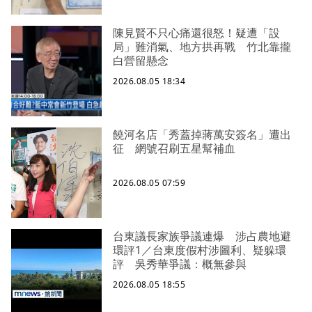
陳見賢不只心痛還很怒！疑遭「設
局」難消氣、地方拱再戰 竹北靠攏
白營留懸念
2026.08.05 18:34
饒河名店「秀蓋掉蔣萬安簽名」遭出
征 網號召刷五星幫補血
2026.08.05 07:59
台東議長家族爭議連爆 涉占農地避
環評1／台東度假村涉圖利、疑躲環
評 吳秀華爭議：概無參與
2026.08.05 18:55