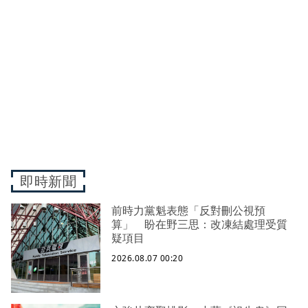
即時新聞
前時力黨魁表態「反對刪公視預
算」 盼在野三思：改凍結處理受質
疑項目
2026.08.07 00:20