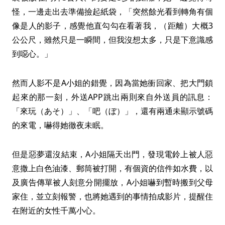
怪，一邊走出去準備撿起紙袋，「突然餘光看到轉角有個
像是人的影子，感覺他直勾勾在看著我，（距離）大概3
公公尺，雖然只是一瞬間，但我沒想太多，只是下意識感
到噁心。」
然而人影不是A小姐的錯覺，因為當她衝回家、把大門鎖
起來的那一刻，外送APP跳出兩則來自外送員的訊息：
「來玩（あそ）」、「吧（ぼ）」，還有兩通未顯示號碼
的來電，嚇得她徹夜未眠。
但是惡夢還沒結束，A小姐隔天出門，發現電鈴上被人惡
意撒上白色油漆、郵筒被打開，有個資的信件如水費，以
及廣告傳單被人刻意分開擺放，A小姐嚇到暫時搬到父母
家住，並立刻報警，也將她遇到的事情拍成影片，提醒住
在附近的女性千萬小心。