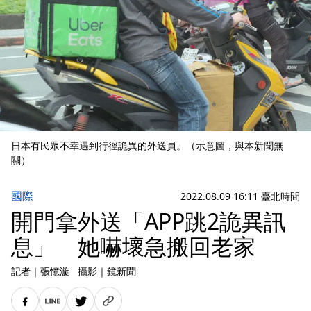
日本有民眾不幸遇到行徑詭異的外送員。（示意圖，與本新聞無
關）
國際
2022.08.09 16:11 臺北時間
開門拿外送「APP跳2詭異訊
息」 她嚇壞急搬回老家
記者
｜
張憶漩
攝影
｜
鏡新聞