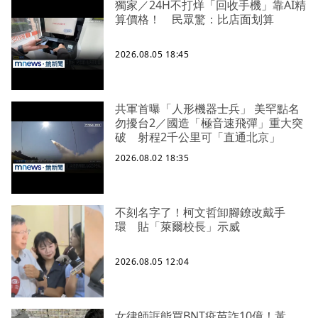
獨家／24H不打烊「回收手機」靠AI精
算價格！ 民眾驚：比店面划算
2026.08.05 18:45
共軍首曝「人形機器士兵」 美罕點名
勿擾台2／國造「極音速飛彈」重大突
破 射程2千公里可「直通北京」
2026.08.02 18:35
不刻名字了！柯文哲卸腳鐐改戴手
環 貼「萊爾校長」示威
2026.08.05 12:04
女律師誆能買BNT疫苗詐10億！黃