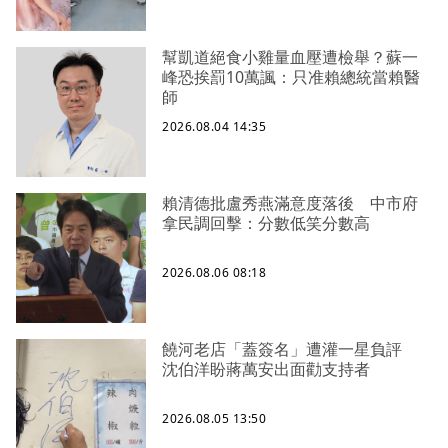
幫凱道絕食小雞量血壓遭檢舉？蘇一
峰恐挨罰10萬諷：只准賴總統當賴醫
師
2026.08.04 14:35
賴清德批盧秀燕滿意度落後 中市府
拿民調回擊：分數低笑分數高
2026.08.06 08:18
饒河老店「蓋簽名」遭灌一星負評
沈伯洋盼蔣萬安出面勸支持者
2026.08.05 13:50