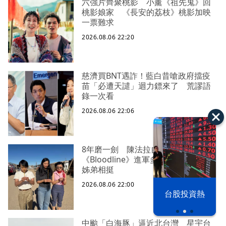
六強片齊聚桃影 小薰《祖先鬼》回
桃影娘家 《長安的荔枝》桃影加映
一票難求
2026.08.06 22:20
慈濟買BNT遇詐！藍白昔嗆政府擋疫
苗「必遭天譴」迴力鏢來了 荒謬語
錄一次看
2026.08.06 22:06
8年磨一劍 陳法拉自編自導
《Bloodline》進軍多倫多 柯林法洛
姊弟相挺
2026.08.06 22:00
以色列 穹頂
台股投資熱
之下
中颱「白海豚」逼近北台灣 星宇台