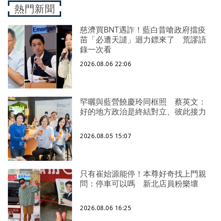
熱門新聞
慈濟買BNT遇詐！藍白昔嗆政府擋疫
苗「必遭天譴」迴力鏢來了 荒謬語
錄一次看
2026.08.06 22:06
罕曬與藍營饒慶玲同框照 蔡英文：
好的地方政治是終結對立、彼此接力
2026.08.05 15:07
只有崔始源能停！本尊好奇找上門親
問：停車可以嗎 新北店員粉樂壞
2026.08.06 16:25