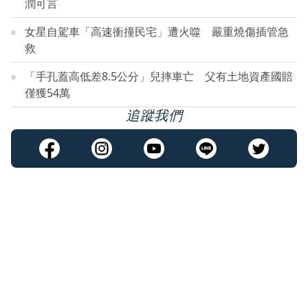
潤可言
女星自駕車「高速衝撞民宅」遭火噬 嚴重燒傷插管急
救
「手孔蓋高低差8.5公分」兒摔車亡 父有土地資產國賠
僅獲54萬
追蹤我們