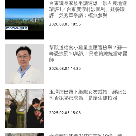
台東議長家族爭議連爆 涉占農地避
環評1／台東度假村涉圖利、疑躲環
評 吳秀華爭議：概無參與
2026.08.05 18:55
幫凱道絕食小雞量血壓遭檢舉？蘇一
峰恐挨罰10萬諷：只准賴總統當賴醫
師
2026.08.04 14:35
玉澤演巴黎下跪獻女友戒指 經紀公
司否認祕密求婚「是慶生抓拍照」
2025.02.05 15:08
女律師誆能買BNT疫苗詐10億！黃