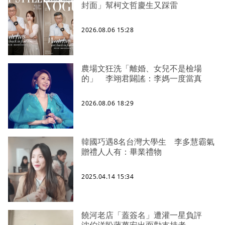
封面」幫柯文哲慶生又踩雷
2026.08.06 15:28
農場文狂洗「離婚、女兒不是檢場
的」 李翊君闢謠：李媽一度當真
2026.08.06 18:29
韓國巧遇8名台灣大學生 李多慧霸氣
贈禮人人有：畢業禮物
2025.04.14 15:34
饒河老店「蓋簽名」遭灌一星負評
沈伯洋盼蔣萬安出面勸支持者