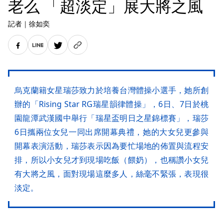
老么 「超淡定」展大將之風
記者
｜
徐如奕
烏克蘭籍女星瑞莎致力於培養台灣體操小選手，她所創
辦的「Rising Star RG瑞星韻律體操」，6日、7日於桃
園龍潭武漢國中舉行「瑞星盃明日之星錦標賽」，瑞莎
6日攜兩位女兒一同出席開幕典禮，她的大女兒更參與
開幕表演活動，瑞莎表示因為要忙場地的佈置與流程安
排，所以小女兒才到現場吃飯（餵奶），也稱讚小女兒
有大將之風，面對現場這麼多人，絲毫不緊張，表現很
淡定。