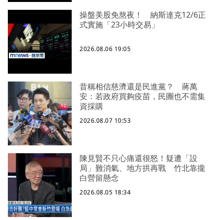
操盤美股免熬夜！ 納斯達克12/6正
式實施「23小時交易」
2026.08.06 19:05
昔稱相信慈濟還是民進黨？ 蔣萬
安：若政府買夠疫苗，民團也不需集
資採購
2026.08.07 10:53
陳見賢不只心痛還很怒！疑遭「設
局」難消氣、地方拱再戰 竹北靠攏
白營留懸念
2026.08.05 18:34