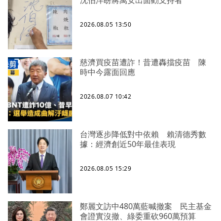
2026.08.05 13:50
慈濟買疫苗遭詐！昔遭轟擋疫苗 陳
時中今露面回應
2026.08.07 10:42
台灣逐步降低對中依賴 賴清德秀數
據：經濟創近50年最佳表現
2026.08.05 15:29
鄭麗文訪中480萬藍喊撤案 民主基金
會證實沒撤、綠委重砍960萬預算