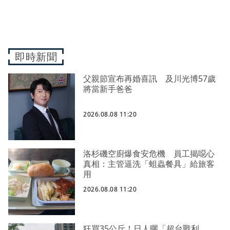
即時新聞
父親節宣布再婚喜訊 及川光博57歲
將當新手爸爸
2026.08.08 11:20
洛杉磯空廚爆食安危機 員工揭噁心
真相：主管逼洗「蛆蟲餐具」給旅客
用
2026.08.08 11:20
狂買35公斤！日人曬「超台戰利