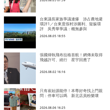
2026.08.05 07:59
台東議長家族爭議連爆 涉占農地避
環評1／台東度假村涉圖利、疑躲環
評 吳秀華爭議：概無參與
2026.08.05 18:55
張國煒執飛布拉格首航！網傳未取得
飛越許可、繞行 星宇回應了
2026.08.02 16:16
只有崔始源能停！本尊好奇找上門親
問：停車可以嗎 新北店員粉樂壞
2026.08.06 16:25