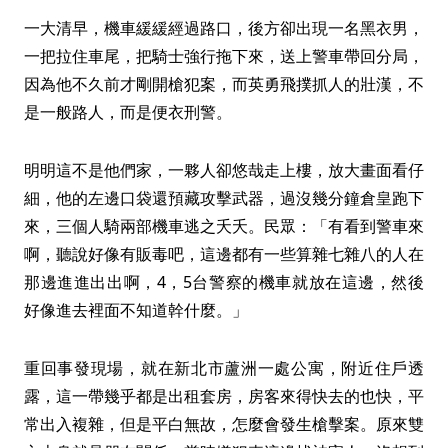
一大清早，機車緩緩經過路口，後方卻出現一名黑衣男，
一把拉住車尾，把騎士強行拖下來，送上警車帶回分局，
因為他不久前才剛開槍犯案，而英勇飛撲抓人的壯漢，不
是一般路人，而是便衣刑警。
明明這不是他們家，一夥人卻悠哉走上樓，放大畫面看仔
細，他的左邊口袋還預藏攻擊武器，過沒幾分鐘倉皇跑下
來，三個人騎兩部機車逃之夭夭。民眾：「有看到警車來
啊，聽說好像有販毒吧，這邊都有一些算雜七雜八的人在
那邊進進出出啊，4，5台警察的機車就放在這邊，然後
好像進去裡面不知道幹什麼。」
重回事發現場，就在新北市蘆洲一處公寓，附近住戶透
露，這一帶幾乎都是出租套房，房客來得快去的也快，平
常出入複雜，但是平白無故，怎麼會發生槍擊案。原來雙