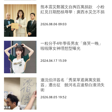
熊本震災鄭麗文自掏百萬捐款 小粉
紅見日期怒槓辱華：廣西水災怎不捐
2026.08.06 09:03
一粒分手4年學長男友「痛哭一晚」
啦啦隊女神理想型曝光
2024.04.17 15:39
邀沈伯洋簽名「秀菜單遮蔣萬安親
簽」遭出征 饒河名店速祭白漆消失
術
2026.08.05 19:52