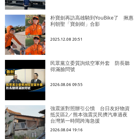
朴寶劍再訪高雄騎到YouBike了 揪惠
利朝聖「寶劍樹」合影
2025.12.08 20:51
民眾黨立委質詢炫空軍外套 防長聽
得滿臉問號
2026.08.06 09:55
強震派對照辦引公憤 台日友好物資
抵災區2／熊本強震災民擠汽車過夜
台灣第一時間跨海急援
2026.08.04 19:16