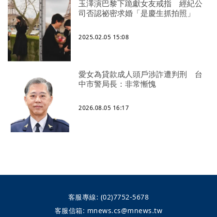
玉澤演巴黎下跪獻女友戒指 經紀公
司否認祕密求婚「是慶生抓拍照」
2025.02.05 15:08
愛女為貸款成人頭戶涉詐遭判刑 台
中市警局長：非常慚愧
2026.08.05 16:17
客服專線:
(02)7752-5678
客服信箱:
mnews.cs@mnews.tw