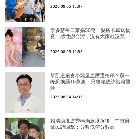
2026.08.05 15:07
李多慧生日豪捐50萬、親搭卡車送物
資 感性謝台灣：沒有大家就沒我
2026.08.05 12:56
幫凱道絕食小雞量血壓遭檢舉？蘇一
峰恐挨罰10萬諷：只准賴總統當賴醫
師
2026.08.04 14:35
賴清德批盧秀燕滿意度落後 中市府
拿民調回擊：分數低笑分數高