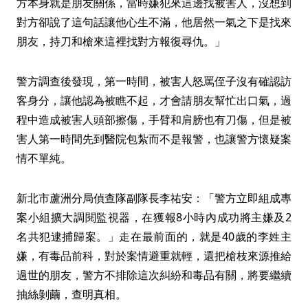
方本身就是朋友關係，當時嫌犯來這邊找被害人，沒想到
對方卻說了這句話讓他心生不滿，他居然一氣之下是找來
朋友，持刀和槍來這裡找對方報復尋仇。」
警方調查後發現，第一時間，被害人怒罵侄子沒有確認訪
客身分，讓他認為被瞧不起，才會請朋友幫忙出口氣，過
程中造成被害人頭部擦傷，手臂和肩膀也有刀傷，但是被
害人第一時間先到醫院包紮而不是報警，也讓警方懷疑案
情不單純。
新北市蘆洲分局偵查隊副隊長李祐安：「警方立即組成專
案小組擴大調閱監視器，在獲報8小時內成功將主嫌及2
名共犯逮捕歸案。」走在最前面的，就是40歲的李姓主
嫌，有毒品前科，對於案情避重就輕，還把槍枝來源推給
過世的朋友，警方不排除這次糾紛和毒品有關，將要繼續
抽絲剝繭，查明真相。