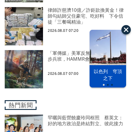
律師詐慈濟10億／詐鉅款換黃金！律
師勾結師父住豪宅、吃好料 下令信
徒「三餐喝精油」
2026.08.07 07:20
「軍傳媒」美軍反無人機能力下放到
步兵班，HAMMR會是解決方案之一？
以色列 穹頂
2026.08.07 07:00
之下
熱門新聞
罕曬與藍營饒慶玲同框照 蔡英文：
好的地方政治是終結對立、彼此接力