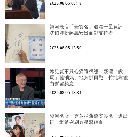
2026.08.06 08:18
饒河老店「蓋簽名」遭灌一星負評
沈伯洋盼蔣萬安出面勸支持者
2026.08.05 13:50
陳見賢不只心痛還很怒！疑遭「設
局」難消氣、地方拱再戰 竹北靠攏
白營留懸念
2026.08.05 18:34
饒河名店「秀蓋掉蔣萬安簽名」遭出
征 網號召刷五星幫補血