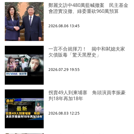
鄭麗文訪中480萬藍喊撤案 民主基金
會證實沒撤、綠委重砍960萬預算
2026.08.06 13:45
一言不合就揮刀！ 揭中和弒媳夫家
欠債販毒「驚天黑歷史」
2026.07.29 19:55
拐賣49人到柬埔寨 角頭演員李振豪
判18年再加18年
2026.08.03 12:25