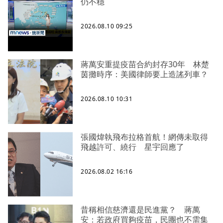
仍不穩
2026.08.10 09:25
蔣萬安重提疫苗合約封存30年 林楚
茵攤時序：美國律師要上造謠列車？
2026.08.10 10:31
張國煒執飛布拉格首航！網傳未取得
飛越許可、繞行 星宇回應了
2026.08.02 16:16
昔稱相信慈濟還是民進黨？ 蔣萬
安：若政府買夠疫苗，民團也不需集