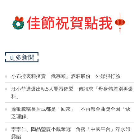
更多新聞
小布控裘莉擅賣「俄寡頭」酒莊股份 外媒狠打臉
汪小菲遭爆出軌5人罪證確鑿 傳訊求「母身體差別再爆
料」
蕭敬騰稱長居成都是「回來」 不再報金曲獎全因「缺
乏理解」
李李仁、陶晶瑩慶小戴奪冠 角落「中國平台」浮水印
露餡