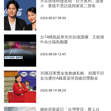
大谷捨保時捷改開「巨大賓利」護妻
小 賽後不受訪急歸家當二寶爸
2026.08.07 09:30
台74轎跑超車失控自撞護欄 又衝撞
中央分隔島翻覆
2026.08.08 12:45
30萬冠軍獎金進教練私帳 前國手邱
金治遭控A錢還逼球員繳回獎勵金
2026.08.10 08:29
總統府家庭日「台灣寶貝」爬上台