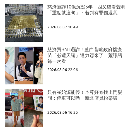
慈濟遭詐10億沉默5年 四叉貓看聲明
「重點就這句」：若判有罪錢還我
2026.08.07 10:49
慈濟買BNT遇詐！藍白昔嗆政府擋疫
苗「必遭天譴」迴力鏢來了 荒謬語
錄一次看
2026.08.06 22:06
只有崔始源能停！本尊好奇找上門親
問：停車可以嗎 新北店員粉樂壞
2026.08.06 16:25