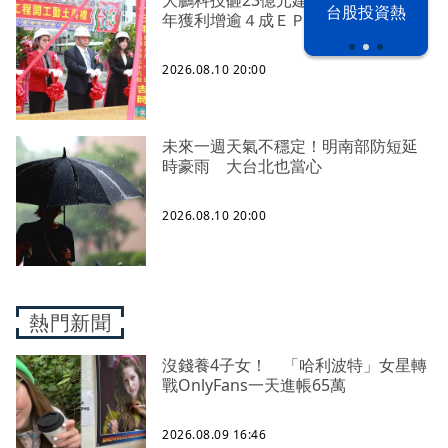
漢光42演習
台股投資熱
年獲利增逾４成ＥＰＳ６．５１元
2026.08.10 20:00
未來一週天氣不穩定！明南部防短延
時豪雨 大台北也當心
2026.08.10 20:00
熱門新聞
沒錢養4子女！ 「哈利波特」女星轉
戰OnlyFans一天進帳65萬
2026.08.09 16:46