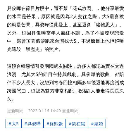
具俊曄在節目片段中，還不禁「花式放閃」，他分享最愛
的水果是芒果，原因就是因為2人交往之際，大S最喜歡
的就是芒果，具俊曄從此愛上，甚至還會「睹物思人」。
另外，也因具俊曄當年人氣紅不讓，為了不被發現戀愛
中，還曾頂著假髮跑來台灣找大S，不過節目上他拒絕曝
光這段「黑歷史」的照片。
這段台韓戀情引發兩國網友關注，許多人都認為實在太過
浪漫，尤其大S的節目主持與戲劇、具俊曄的歌曲，都陪
伴不少人長大，沒想到青春回憶相隔多年後還能再度譜成
跨國戀曲，也認為雙方非常相配，祝福2人能走得長長久
久。
更新時間
2023.01.16 14:49 臺北時間
大S
具俊曄
徐熙媛
劉在錫
結婚