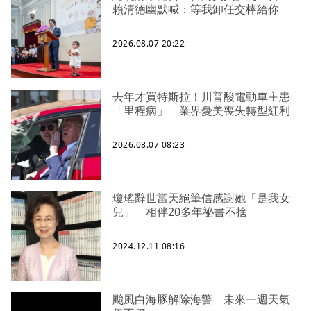
賴清德幽默喊：等我卸任交棒給你
2026.08.07 20:22
去年才買特斯拉！川普酸電動車主患
「里程病」 業界憂美喪失轉型紅利
2026.08.07 08:23
瓊瑤辭世當天絕筆信感謝她「是我女
兒」 相伴20多年祕書不捨
2024.12.11 08:16
颱風白海豚解除海警 未來一週天氣