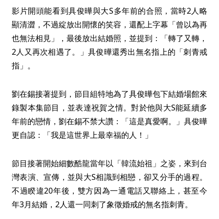
影片開頭能看到具俊曄與大S多年前的合照，當時2人略
顯清澀，不過綻放出開懷的笑容，還配上字幕「曾以為再
也無法相見」，最後放出結婚照，並提到：「轉了又轉，
2人又再次相遇了。」具俊曄還秀出無名指上的「刺青戒
指」。
劉在錫接著提到，節目組特地為了具俊曄包下結婚場館來
錄製本集節目，並表達祝賀之情。對於他與大S能延續多
年前的戀情，劉在錫不禁大讚：「這是真愛啊。」具俊曄
更自認：「我是這世界上最幸福的人！」
節目接著開始細數酷龍當年以「韓流始祖」之姿，來到台
灣表演、宣傳，並與大S相識到相戀，卻又分手的過程。
不過睽違20年後，雙方因為一通電話又聯絡上，甚至今
年3月結婚，2人還一同刺了象徵婚戒的無名指刺青。