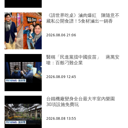
《請世界吃桌》滷肉爆紅 陳隨意不
藏私公開食譜！5食材滷出一鍋香
2026.08.06 21:06
醫稱「民進黨擋中國疫苗」 蔣萬安
嗆：百般刁難企業
2026.08.09 12:45
台鐵機廠變身全台最大半室內樂園
30項設施免費玩
2026.08.08 13:55