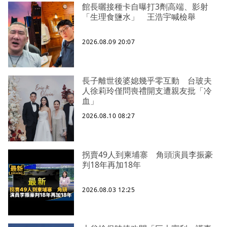
館長曬接種卡自曝打3劑高端、影射
「生理食鹽水」 王浩宇喊檢舉
2026.08.09 20:07
長子離世後婆媳幾乎零互動 台玻夫
人徐莉玲僅問喪禮開支遭親友批「冷
血」
2026.08.10 08:27
拐賣49人到柬埔寨 角頭演員李振豪
判18年再加18年
2026.08.03 12:25