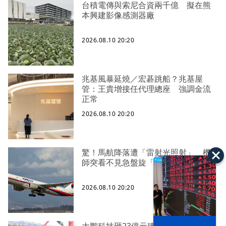
台積電傳與索尼合資兩千億 擬在熊
本興建影像感測器廠
2026.08.10 20:20
兆基風暴延燒／宏碁跳船？兆基屋
管：王貴增接任代理總座 強調金流
正常
2026.08.10 20:20
驚！馬航降落遭「雷射光照射」 機
師突看不見急盤旋「159乘客嚇壞」
2026.08.10 20:20
大鵬科技砸23億元建智慧新廠 上半