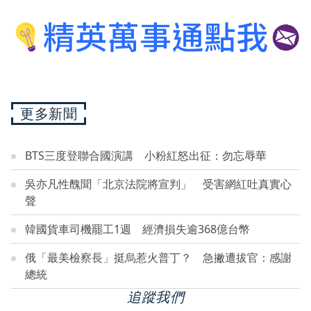
更多新聞
BTS三度登聯合國演講 小粉紅怒出征：勿忘辱華
吳亦凡性醜聞「北京法院將宣判」 受害網紅吐真實心
聲
韓國貨車司機罷工1週 經濟損失逾368億台幣
俄「最美檢察長」挺烏惹火普丁？ 急撇遭拔官：感謝
總統
追蹤我們