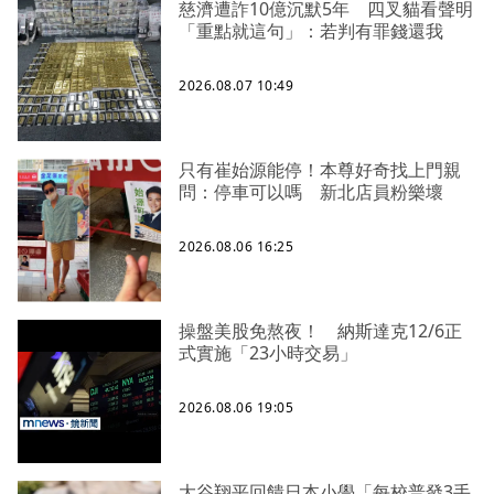
慈濟遭詐10億沉默5年 四叉貓看聲明
「重點就這句」：若判有罪錢還我
2026.08.07 10:49
只有崔始源能停！本尊好奇找上門親
問：停車可以嗎 新北店員粉樂壞
2026.08.06 16:25
操盤美股免熬夜！ 納斯達克12/6正
式實施「23小時交易」
2026.08.06 19:05
大谷翔平回饋日本小學「每校普發3手