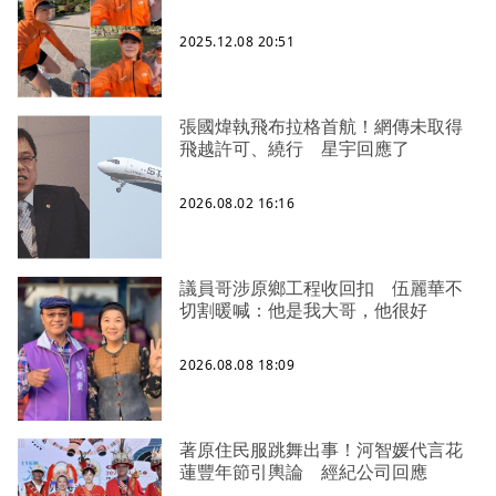
2025.12.08 20:51
張國煒執飛布拉格首航！網傳未取得
飛越許可、繞行 星宇回應了
2026.08.02 16:16
議員哥涉原鄉工程收回扣 伍麗華不
切割暖喊：他是我大哥，他很好
2026.08.08 18:09
著原住民服跳舞出事！河智媛代言花
蓮豐年節引輿論 經紀公司回應