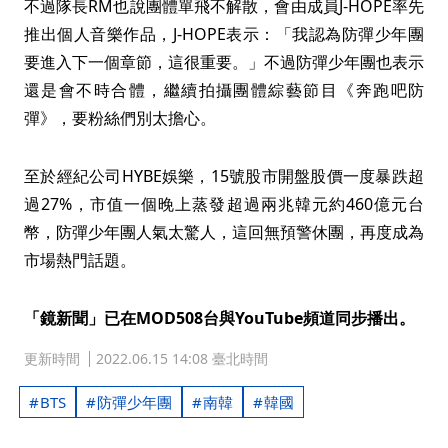
不過隊長RM也說團體單飛不解散，會由成員J-HOPE率先
推出個人音樂作品，J-HOPE表示：「我認為防彈少年團
要進入下一個章節，這很重要。」不過防彈少年團也表示
還是會不時合體，繼續拍攝團體綜藝節目《奔跑吧防
彈》，要粉絲們別太擔心。
至於經紀公司HYBE娛樂，15號股市開盤股價一度暴跌超
過27%，市值一個晚上蒸發超過兩兆韓元約460億元台
幣，防彈少年團人氣太驚人，這回無預警休團，再度成為
市場熱門話題。
「鏡新聞」已在MOD508台與YouTube頻道同步播出。
更新時間
2022.06.15 14:08 臺北時間
BTS
防彈少年團
南韓
韓國