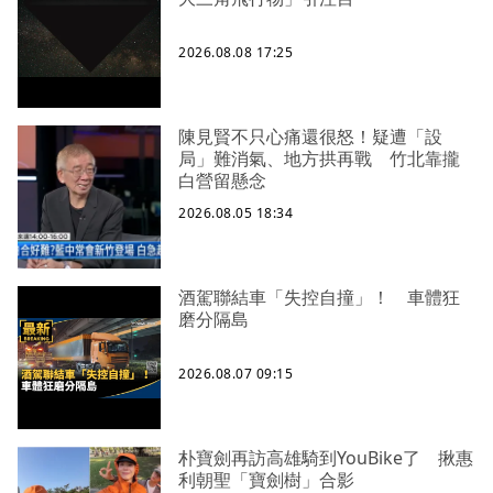
2026.08.08 17:25
陳見賢不只心痛還很怒！疑遭「設
局」難消氣、地方拱再戰 竹北靠攏
白營留懸念
2026.08.05 18:34
酒駕聯結車「失控自撞」！ 車體狂
磨分隔島
2026.08.07 09:15
朴寶劍再訪高雄騎到YouBike了 揪惠
利朝聖「寶劍樹」合影