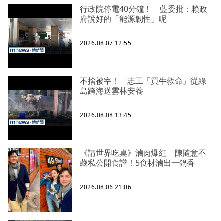
行政院停電40分鐘！ 藍委批：賴政
府說好的「能源韌性」呢
2026.08.07 12:55
不捨被宰！ 志工「買牛救命」從綠
島跨海送雲林安養
2026.08.08 13:45
《請世界吃桌》滷肉爆紅 陳隨意不
藏私公開食譜！5食材滷出一鍋香
2026.08.06 21:06