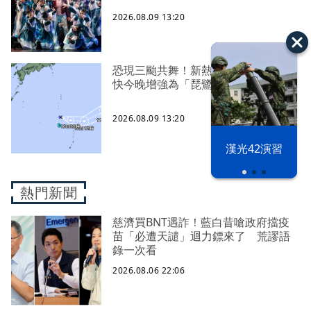
2026.08.09 13:20
恐現三颱共舞！新熱帶低壓生成 最
快今晚增強為「琵鷺颱風」
2026.08.09 13:20
漢光42演習
熱門新聞
慈濟買BNT遇詐！藍白昔嗆政府擋疫
苗「必遭天譴」迴力鏢來了 荒謬語
錄一次看
2026.08.06 22:06