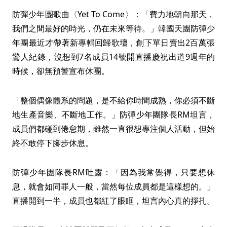
防彈少年團歌曲〈Yet To Come〉：「費力地朝向那天，
我們之間最好的時光，仍在未來等待。」韓國天團防彈少
年團最近才帶著新專輯回歸歌壇，創下單日賣出2百萬張
驚人紀錄，沒想到7名成員14號開直播慶祝出道9週年的
時候，卻無預警宣布休團。
「整個偶像體系的問題，是不給你時間成熟，你必須不斷
地生產音樂、不斷地工作。」防彈少年團隊長RM坦言，
成員們都碰到倦怠期，雖然一直很想專注個人活動，但始
終不敢停下腳步休息。
防彈少年團隊長RM吐露：「因為我常覺得，只要想休
息，就會如同罪人一般，當然每位成員都是這樣想的。」
直播開到一半，成員也都紅了眼眶，坦言內心真的掙扎。