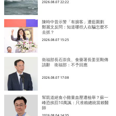
2026.08.07 22:22
陳時中昔示警「有掮客」遭藍圍剿
鄭麗文反問：知道哪些人在騙怎麼不
去抓？
2026.08.07 15:25
衛福部長石崇良、食藥署長姜至剛傳
請辭 衛福部：不予回應
2026.08.07 17:08
幫凱道絕食小雞量血壓遭檢舉？蘇一
峰恐挨罰10萬諷：只准賴總統當賴醫
師
2026.08.04 14:35