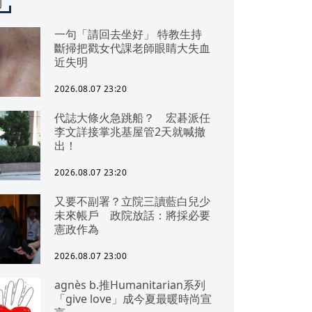
聞
一句「請回去坐好」 特教生持
斷掃把戳女代課老師眼睛大失血
近失明
2026.08.07 23:20
代誌大條火急跳船？ 宏碁派任
李文詳接掌兆基屋管2天就喊撤
出！
2026.08.07 23:20
又要不副署？立院三讀藍白兒少
未來帳戶 政院放話：將採必要
憲政作為
2026.08.07 23:00
agnès b.推Humanitarian系列
「give love」成今夏最暖時尚宣