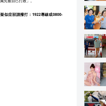
滅先被自己打敗」。
症狀請撥打：1922專線或0800-