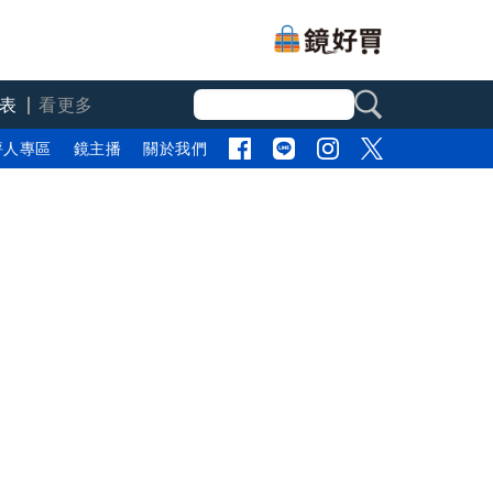
表
看更多
評人專區
鏡主播
關於我們