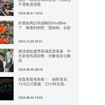
不需集資採購
2026.08.07 10:53
朴寶劍再訪高雄騎到YouBike
了 揪惠利朝聖「寶劍樹」合影
2025.12.08 20:51
賴清德批盧秀燕滿意度落後 中
市府拿民調回擊：分數低笑分數
高
2026.08.06 08:18
操盤美股免熬夜！ 納斯達克
12/6正式實施「23小時交易」
2026.08.06 19:05