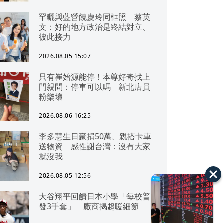
罕曬與藍營饒慶玲同框照 蔡英
文：好的地方政治是終結對立、
彼此接力
2026.08.05 15:07
只有崔始源能停！本尊好奇找上
門親問：停車可以嗎 新北店員
粉樂壞
2026.08.06 16:25
李多慧生日豪捐50萬、親搭卡車
送物資 感性謝台灣：沒有大家
就沒我
2026.08.05 12:56
大谷翔平回饋日本小學「每校普
發3手套」 廠商揭超暖細節