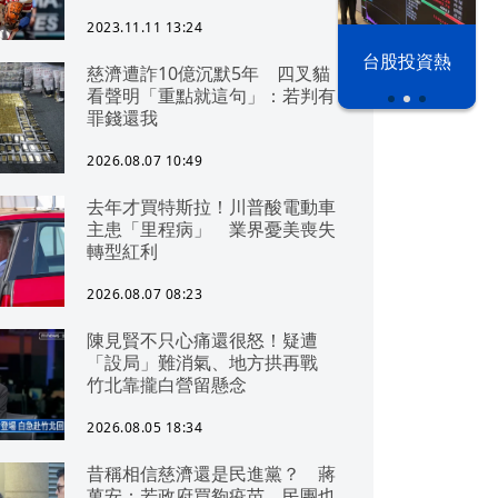
2023.11.11 13:24
漢光42演習
台股投資熱
慈濟遭詐10億沉默5年 四叉貓
看聲明「重點就這句」：若判有
罪錢還我
2026.08.07 10:49
去年才買特斯拉！川普酸電動車
主患「里程病」 業界憂美喪失
轉型紅利
2026.08.07 08:23
陳見賢不只心痛還很怒！疑遭
「設局」難消氣、地方拱再戰
竹北靠攏白營留懸念
2026.08.05 18:34
昔稱相信慈濟還是民進黨？ 蔣
萬安：若政府買夠疫苗，民團也