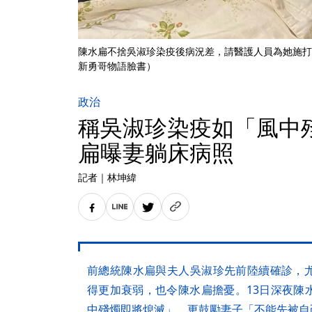
陳水扁不捨吳淑珍染疫後病況差，請醫護人員為她施打
新勇哥物語臉書）
政治
稱吳淑珍染疫如「風中
扁曝妻躺床病照
記者
｜
林坤緯
前總統陳水扁與夫人吳淑珍先前陸續確診，
得更加衰弱，也令陳水扁擔憂。13日深夜陳
中殘燭即將熄滅」，更鼓勵妻子「不能先被自