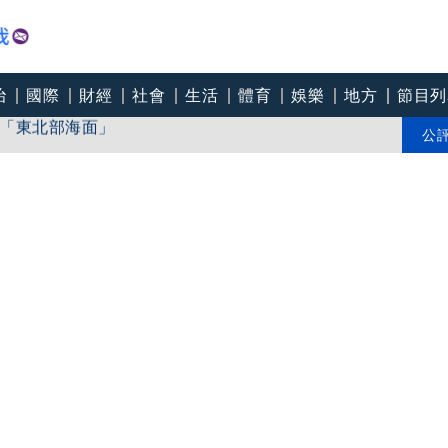
治
國際
財經
社會
生活
體育
娛樂
地方
節目列
「東北部海面」
個道歉」 柯志恩反嗆：比病毒還要毒
公
中心逼垮包商