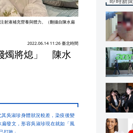
即時新
注射液補充營養與體力。（翻攝自陳水扁
2022.06.14 11:26 臺北時間
殘燭將熄」 陳水
尤其吳淑珍身體狀況較差，染疫後變
水扁發文，形容吳淑珍現在就如「風
己打敗」。