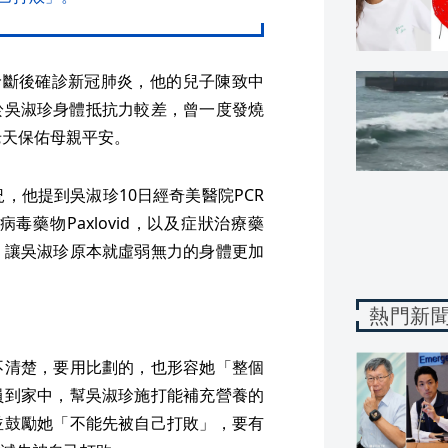
診斷後確診新冠肺炎，他的兒子陳致中
由於吳淑珍身體抵抗力較差，曾一度發燒
老天保佑母親平安。
，他提到吳淑珍10日經奇美醫院PCR
藥物Paxlovid，以及症狀治療藥
，讓吳淑珍原本就虛弱無力的身體更加
熱門新
不清楚，要用比劃的，也形容她「整個
員到家中，幫吳淑珍施打能補充營養的
並鼓勵她「不能先被自己打敗」，要有