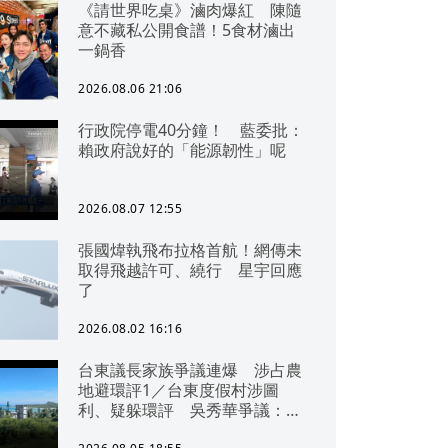
《請世界吃桌》滷肉爆紅 陳隨
意不藏私公開食譜！5食材滷出
一鍋香
2026.08.06 21:06
行政院停電40分鐘！ 藍委批：
賴政府說好的「能源韌性」呢
2026.08.07 12:55
張國煒執飛布拉格首航！網傳未
取得飛越許可、繞行 星宇回應
了
2026.08.02 16:16
台東議長家族爭議連爆 涉占農
地避環評1／台東度假村涉圖
利、疑躲環評 吳秀華爭議：概
無參與