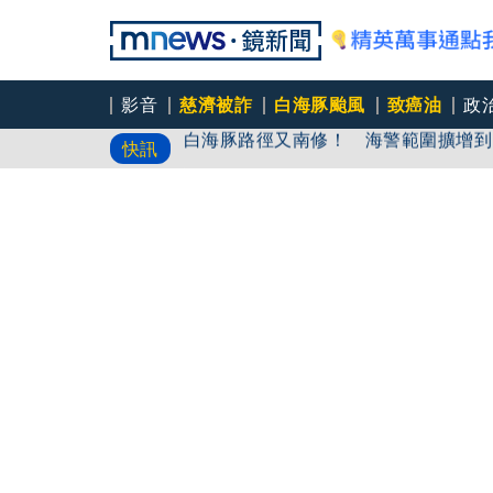
影音
慈濟被詐
白海豚颱風
致癌油
政
白海豚路徑又南修！ 海警範圍擴增到
快訊
慈濟挨詐十億／綠批抹黑「欠陳時中一
吳秀華家族又生波 前台東縣長蓋安養