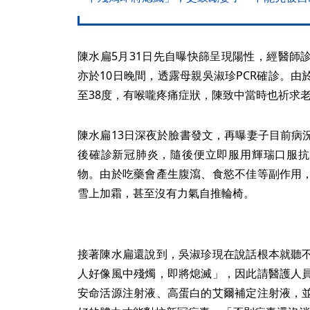
陳水扁5月31日先自曝快篩呈現陽性，經醫師
亦於10日晚間，透露母親吳淑珍PCR確診。
至38度，有喉嚨疼痛症狀，陳致中當時也祈求
陳水扁13日深夜於臉書發文，再曝妻子目前病況
後確診新冠肺炎，隨後便立即服用輝瑞口服抗病毒
物。由於吃藥會產生腹瀉、食慾不佳等副作用
雪上加霜，甚至沒有力氣自推輪椅。
接著陳水扁還說到，吳淑珍現在說話根本就聽
人好像風中殘燭，即將熄滅」，因此請醫護人
安命活源注射液、高蛋白的艾爾補定注射液，