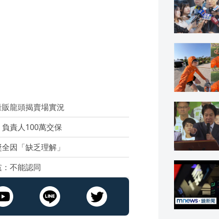
量販龍頭揭賣場實況
負責人100萬交保
獎全因「缺乏理解」
黨：不能認同