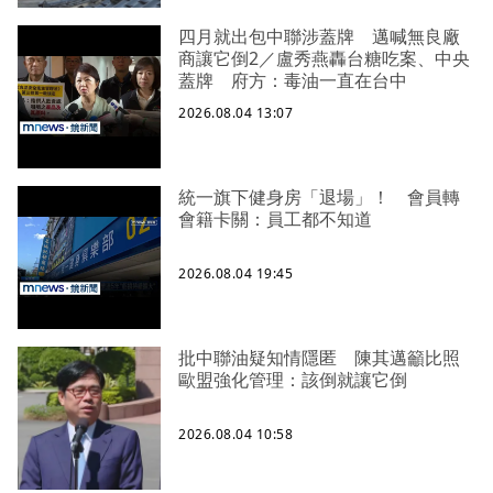
四月就出包中聯涉蓋牌 邁喊無良廠
商讓它倒2／盧秀燕轟台糖吃案、中央
蓋牌 府方：毒油一直在台中
2026.08.04 13:07
統一旗下健身房「退場」！ 會員轉
會籍卡關：員工都不知道
2026.08.04 19:45
批中聯油疑知情隱匿 陳其邁籲比照
歐盟強化管理：該倒就讓它倒
2026.08.04 10:58