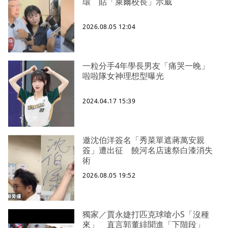
環 貼「萊爾校長」示威
2026.08.05 12:04
一粒分手4年學長男友「痛哭一晚」
啦啦隊女神理想型曝光
2024.04.17 15:39
邀沈伯洋簽名「秀菜單遮蔣萬安親
簽」遭出征 饒河名店速祭白漆消失
術
2026.08.05 19:52
獨家／賈永婕打匹克球嗆小S「沒種
來」 直言郭董緋聞進「下階段」