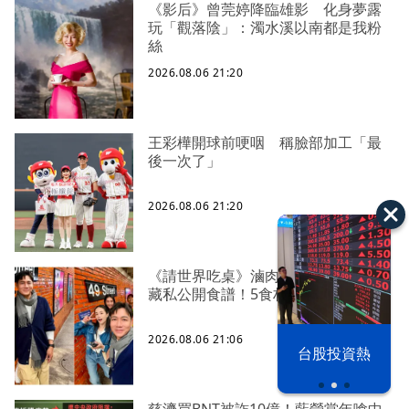
《影后》曾莞婷降臨雄影 化身夢露
玩「觀落陰」：濁水溪以南都是我粉
絲
2026.08.06 21:20
王彩樺開球前哽咽 稱臉部加工「最
後一次了」
2026.08.06 21:20
《請世界吃桌》滷肉爆紅 陳隨意不
藏私公開食譜！5食材滷出一鍋香
2026.08.06 21:06
以色列 穹頂
台股投資熱
之下
慈濟買BNT被詐10億！藍營當年嗆中