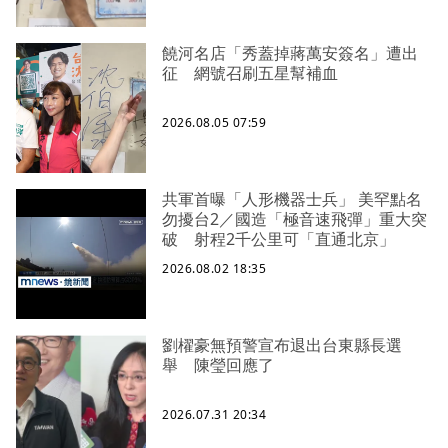
饒河名店「秀蓋掉蔣萬安簽名」遭出
征 網號召刷五星幫補血
2026.08.05 07:59
共軍首曝「人形機器士兵」 美罕點名
勿擾台2／國造「極音速飛彈」重大突
破 射程2千公里可「直通北京」
2026.08.02 18:35
劉櫂豪無預警宣布退出台東縣長選
舉 陳瑩回應了
2026.07.31 20:34