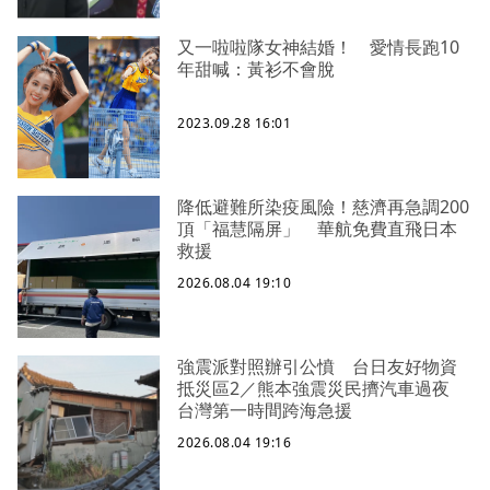
又一啦啦隊女神結婚！ 愛情長跑10
年甜喊：黃衫不會脫
2023.09.28 16:01
降低避難所染疫風險！慈濟再急調200
頂「福慧隔屏」 華航免費直飛日本
救援
2026.08.04 19:10
強震派對照辦引公憤 台日友好物資
抵災區2／熊本強震災民擠汽車過夜
台灣第一時間跨海急援
2026.08.04 19:16