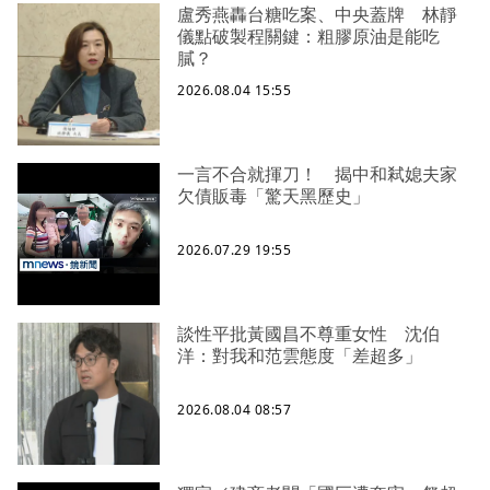
盧秀燕轟台糖吃案、中央蓋牌 林靜
儀點破製程關鍵：粗膠原油是能吃
膩？
2026.08.04 15:55
一言不合就揮刀！ 揭中和弒媳夫家
欠債販毒「驚天黑歷史」
2026.07.29 19:55
談性平批黃國昌不尊重女性 沈伯
洋：對我和范雲態度「差超多」
2026.08.04 08:57