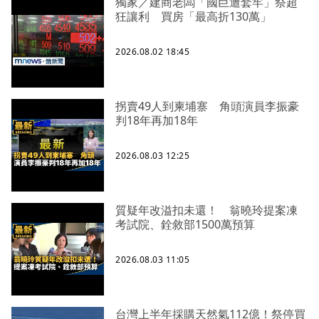
獨家／建商老闆「國巨遭套牢」祭超
狂讓利 買房「最高折130萬」
2026.08.02 18:45
拐賣49人到柬埔寨 角頭演員李振豪
判18年再加18年
2026.08.03 12:25
質疑年改溢扣未還！ 翁曉玲提案凍
考試院、銓敘部1500萬預算
2026.08.03 11:05
台灣上半年採購天然氣112億！祭停買