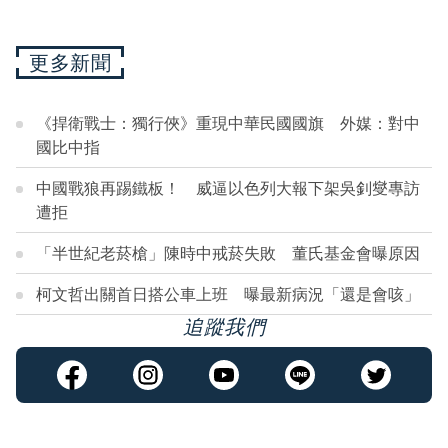
更多新聞
《捍衛戰士：獨行俠》重現中華民國國旗 外媒：對中
國比中指
中國戰狼再踢鐵板！ 威逼以色列大報下架吳釗燮專訪
遭拒
「半世紀老菸槍」陳時中戒菸失敗 董氏基金會曝原因
柯文哲出關首日搭公車上班 曝最新病況「還是會咳」
追蹤我們