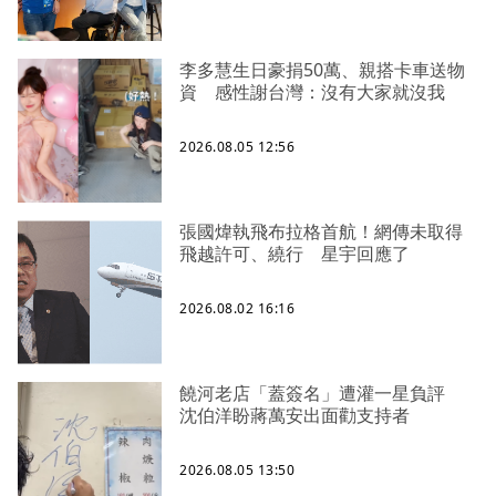
李多慧生日豪捐50萬、親搭卡車送物
資 感性謝台灣：沒有大家就沒我
2026.08.05 12:56
張國煒執飛布拉格首航！網傳未取得
飛越許可、繞行 星宇回應了
2026.08.02 16:16
饒河老店「蓋簽名」遭灌一星負評
沈伯洋盼蔣萬安出面勸支持者
2026.08.05 13:50