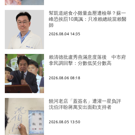
幫凱道絕食小雞量血壓遭檢舉？蘇一
峰恐挨罰10萬諷：只准賴總統當賴醫
師
2026.08.04 14:35
賴清德批盧秀燕滿意度落後 中市府
拿民調回擊：分數低笑分數高
2026.08.06 08:18
饒河老店「蓋簽名」遭灌一星負評
沈伯洋盼蔣萬安出面勸支持者
2026.08.05 13:50