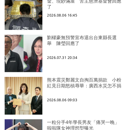
金、現鈔滿屋 苦主慈濟基金會回應
了
2026.08.06 16:45
劉櫂豪無預警宣布退出台東縣長選
舉 陳瑩回應了
2026.07.31 20:34
熊本震災鄭麗文自掏百萬捐款 小粉
紅見日期怒槓辱華：廣西水災怎不捐
2026.08.06 09:03
一粒分手4年學長男友「痛哭一晚」
啦啦隊女神理想型曝光