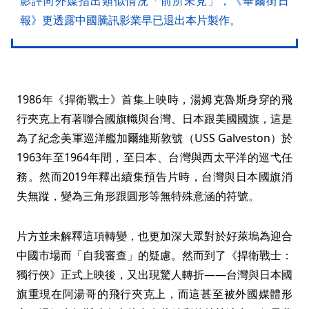
影評向外媒指出類似情況「前所未見」，《華爾街日
報》更透露中國騰訊影業早已退出本片製作。
1986年《捍衛戰士》首集上映時，湯姆克魯斯身穿的飛
行夾克上有著聯合國旗幟與台灣、日本跟美國國旗，這是
為了紀念美軍巡洋艦加爾維斯敦號（USS Galveston）於
1963年至1964年間，至日本、台灣與西太平洋的巡弋任
務。然而2019年釋出續集預告片時，台灣與日本國旗消
失無蹤，變為三角形跟圓形等無特殊意涵的符號。
片方並未解釋這項轉變，也更加深大眾對於好萊塢為迎合
中國市場而「自我審查」的疑慮。然而到了《捍衛戰士：
獨行俠》正式上映後，又出現驚人轉折——台灣與日本國
旗重現在阿湯哥的飛行夾克上，而這甚至被外國媒體形