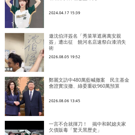
2024.04.17 15:39
邀沈伯洋簽名「秀菜單遮蔣萬安親
簽」遭出征 饒河名店速祭白漆消失
術
2026.08.05 19:52
鄭麗文訪中480萬藍喊撤案 民主基金
會證實沒撤、綠委重砍960萬預算
2026.08.06 13:45
一言不合就揮刀！ 揭中和弒媳夫家
欠債販毒「驚天黑歷史」