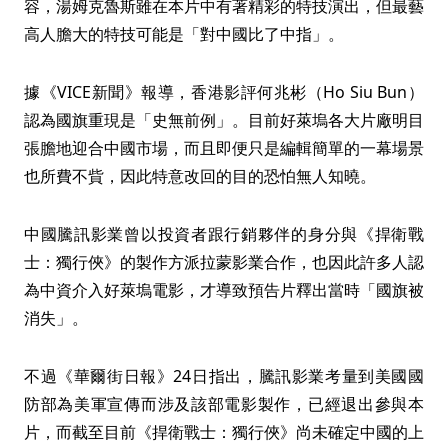
容，湯姆克魯斯雖在本片中有著精彩的特技演出，但最藝
高人膽大的特技可能是「對中國比了中指」。
據《VICE新聞》報導，香港影評何兆彬（Ho Siu Bun）
認為國旗重現是「史無前例」。目前好萊塢各大片廠明目
張膽地迎合中國市場，而且即便只是編輯簡單的一幕場景
也所費不貲，因此特意改回的目的恐怕無人知曉。
中國騰訊影業曾以投資者跟行銷夥伴的身分與《捍衛戰
士：獨行俠》的製作方派拉蒙影業合作，也因此許多人認
為中資介入好萊塢電影，才導致預告片釋出當時「國旗被
消失」。
不過《華爾街日報》24日指出，騰訊影業考量到美國國
防部為美軍宣傳而涉及該部電影製作，已經退出參與本
片，而截至目前《捍衛戰士：獨行俠》尚未確定中國的上