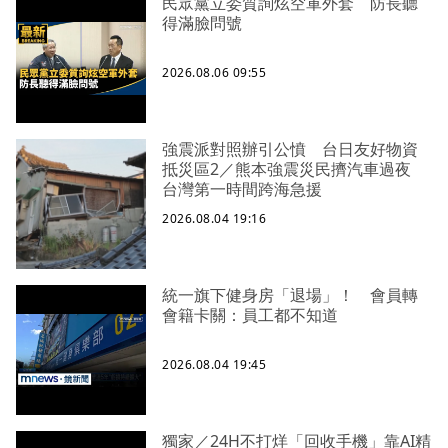
民眾黨立委質詢炫空軍外套 防長聽
得滿臉問號
2026.08.06 09:55
強震派對照辦引公憤 台日友好物資
抵災區2／熊本強震災民擠汽車過夜
台灣第一時間跨海急援
2026.08.04 19:16
統一旗下健身房「退場」！ 會員轉
會籍卡關：員工都不知道
2026.08.04 19:45
獨家／24H不打烊「回收手機」靠AI精