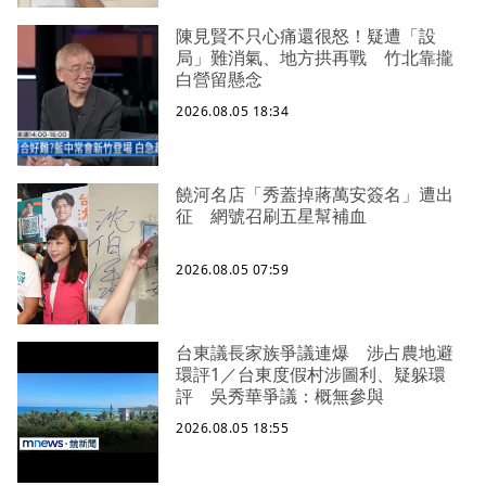
陳見賢不只心痛還很怒！疑遭「設
局」難消氣、地方拱再戰 竹北靠攏
白營留懸念
2026.08.05 18:34
饒河名店「秀蓋掉蔣萬安簽名」遭出
征 網號召刷五星幫補血
2026.08.05 07:59
台東議長家族爭議連爆 涉占農地避
環評1／台東度假村涉圖利、疑躲環
評 吳秀華爭議：概無參與
2026.08.05 18:55