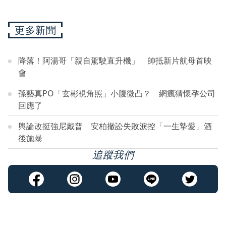
更多新聞
降落！阿湯哥「親自駕駛直升機」 帥抵新片航母首映
會
孫藝真PO「玄彬視角照」小腹微凸？ 網瘋猜懷孕公司
回應了
輿論改挺強尼戴普 安柏撤訟失敗淚控「一生摯愛」酒
後施暴
追蹤我們