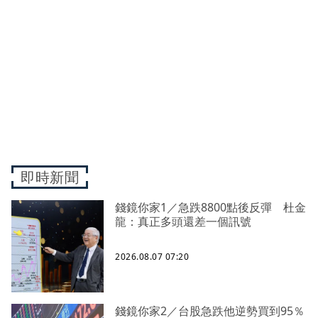
即時新聞
錢鏡你家1／急跌8800點後反彈 杜金
龍：真正多頭還差一個訊號
2026.08.07 07:20
錢鏡你家2／台股急跌他逆勢買到95％