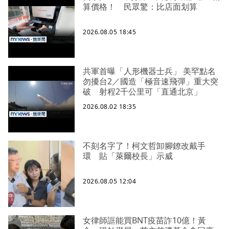
算價格！ 民眾驚：比店面划算
2026.08.05 18:45
共軍首曝「人形機器士兵」 美罕點名
勿擾台2／國造「極音速飛彈」重大突
破 射程2千公里可「直通北京」
2026.08.02 18:35
不刻名字了！柯文哲卸腳鐐改戴手
環 貼「萊爾校長」示威
2026.08.05 12:04
女律師誆能買BNT疫苗詐10億！黃