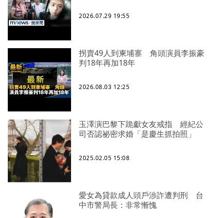
2026.07.29 19:55
拐賣49人到柬埔寨 角頭演員李振豪
判18年再加18年
2026.08.03 12:25
玉澤演巴黎下跪獻女友戒指 經紀公
司否認祕密求婚「是慶生抓拍照」
2025.02.05 15:08
愛女為貸款成人頭戶涉詐遭判刑 台
中市警局長：非常慚愧