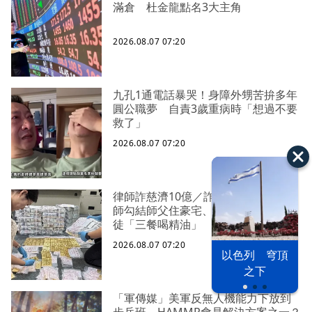
滿倉 杜金龍點名3大主角
2026.08.07 07:20
九孔1通電話暴哭！身障外甥苦拚多年
圓公職夢 自責3歲重病時「想過不要
救了」
2026.08.07 07:20
律師詐慈濟10億／詐鉅款換黃金！律
師勾結師父住豪宅、吃好料 下令信
徒「三餐喝精油」
2026.08.07 07:20
以色列 穹頂
之下
「軍傳媒」美軍反無人機能力下放到