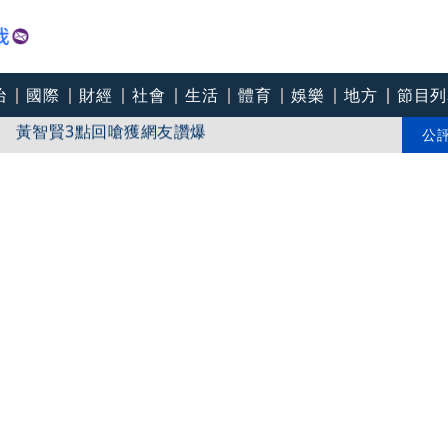
治
國際
財經
社會
生活
體育
娛樂
地方
節目列
 黃智賢3點回嗆獲網友讚爆
晴女聯手「打敗」白海豚颱風
公
拒」爆氣K人 警到場傻眼搜到手銬、改造槍