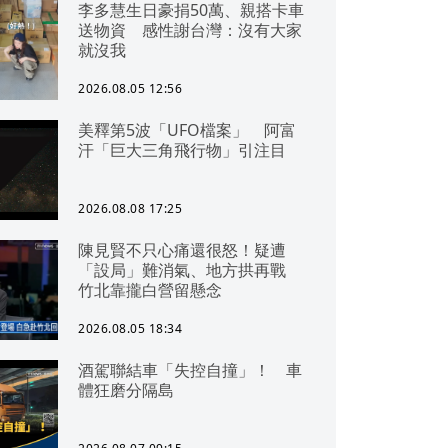
李多慧生日豪捐50萬、親搭卡車
送物資 感性謝台灣：沒有大家
就沒我
2026.08.05 12:56
美釋第5波「UFO檔案」 阿富
汗「巨大三角飛行物」引注目
2026.08.08 17:25
陳見賢不只心痛還很怒！疑遭
「設局」難消氣、地方拱再戰
竹北靠攏白營留懸念
2026.08.05 18:34
酒駕聯結車「失控自撞」！ 車
體狂磨分隔島