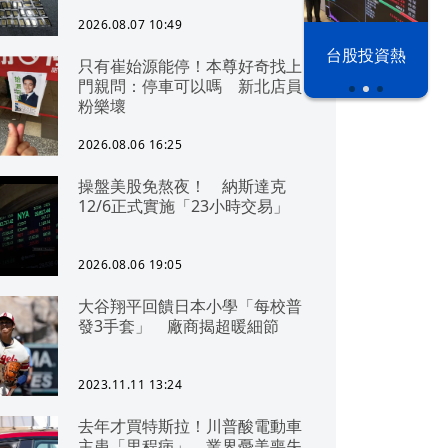
2026.08.07 10:49
漢光42演習
台股投資熱
只有崔始源能停！本尊好奇找上
門親問：停車可以嗎 新北店員
粉樂壞
2026.08.06 16:25
操盤美股免熬夜！ 納斯達克
12/6正式實施「23小時交易」
2026.08.06 19:05
大谷翔平回饋日本小學「每校普
發3手套」 廠商揭超暖細節
2023.11.11 13:24
去年才買特斯拉！川普酸電動車
主患「里程病」 業界憂美喪失