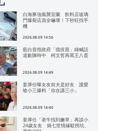
聞
白海豚強風襲宜蘭 飲料店玻璃
門爆裂店員全嚇壞！下秒狂找手
機
2026.08.09 14:56
藍白昔指政府「擋疫苗」綠喊話
道歉陳時中 柯文哲再罵王八蛋
2026.08.09 14:49
姜厚任曝女友前夫是好友 護愛
嗆小三爆料「你在講三小」
2026.08.09 14:40
姜厚任「老牛找到嫩草」再談小
24歲女友 揭七世情緣駁拐坑、