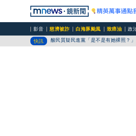
影音
慈濟被詐
白海豚颱風
致癌油
政
酸民質疑民進黨「是不是有她裸照？」
快訊
品冠睽違多年唱進花蓮首訪富里 晴男
帶小9歲女網友開房！新北男「無套遭