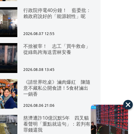
行政院停電40分鐘！ 藍委批：
賴政府說好的「能源韌性」呢
2026.08.07 12:55
不捨被宰！ 志工「買牛救命」
從綠島跨海送雲林安養
2026.08.08 13:45
《請世界吃桌》滷肉爆紅 陳隨
意不藏私公開食譜！5食材滷出
一鍋香
2026.08.06 21:06
慈濟遭詐10億沉默5年 四叉貓
看聲明「重點就這句」：若判有
罪錢還我