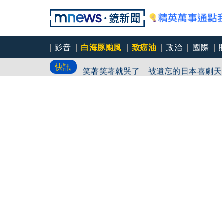
影音
白海豚颱風
致癌油
政治
國際
中颱「白海豚」逼近北台灣 星宇台日
快訊
笑著笑著就哭了 被遺忘的日本喜劇天
角頭大哥變身親情喜劇 羅志祥噴貢丸