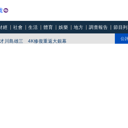
財經
社會
生活
體育
娛樂
地方
調查報告
節目列
8航班異動！8日加開疏運
才川島雄三 4K修復重返大銀幕
公
爽打王識賢「神臉黏飯粒」 喜提「搞笑MVP」