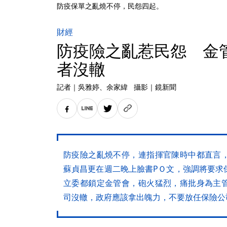
防疫保單之亂燒不停，民怨四起。
財經
防疫險之亂惹民怨 金
者沒轍
記者
｜
吳雅婷
、余家緯
攝影
｜
鏡新聞
防疫險之亂燒不停，連指揮官陳時中都直言
蘇貞昌更在週二晚上臉書PＯ文，強調將要求
立委都鎖定金管會，砲火猛烈，痛批身為主
司沒轍，政府應該拿出魄力，不要放任保險公