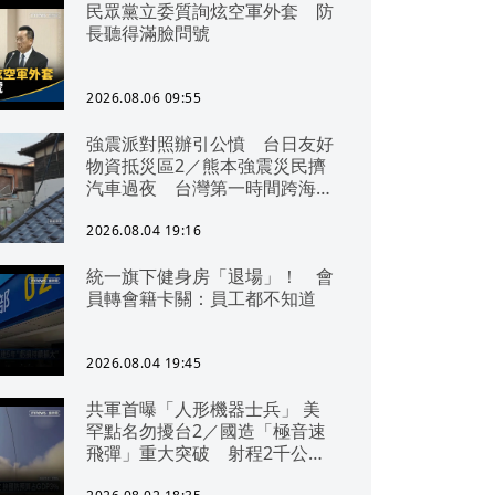
民眾黨立委質詢炫空軍外套 防
長聽得滿臉問號
2026.08.06 09:55
強震派對照辦引公憤 台日友好
物資抵災區2／熊本強震災民擠
汽車過夜 台灣第一時間跨海急
援
2026.08.04 19:16
統一旗下健身房「退場」！ 會
員轉會籍卡關：員工都不知道
2026.08.04 19:45
共軍首曝「人形機器士兵」 美
罕點名勿擾台2／國造「極音速
飛彈」重大突破 射程2千公里
可「直通北京」