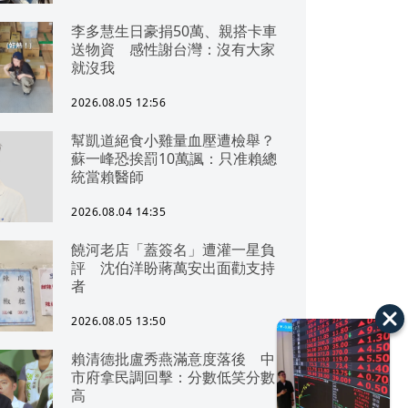
李多慧生日豪捐50萬、親搭卡車
送物資 感性謝台灣：沒有大家
就沒我
2026.08.05 12:56
幫凱道絕食小雞量血壓遭檢舉？
蘇一峰恐挨罰10萬諷：只准賴總
統當賴醫師
2026.08.04 14:35
饒河老店「蓋簽名」遭灌一星負
評 沈伯洋盼蔣萬安出面勸支持
者
2026.08.05 13:50
賴清德批盧秀燕滿意度落後 中
市府拿民調回擊：分數低笑分數
高