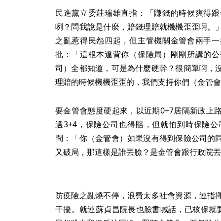
民進黨立委莊瑞雄直指：「賺錢的時候爽得跟
咧？問我說是什麼，賠錢理賠就機機歪歪啊。
之亂惹得民怨四起，但主管機關金管會兩手一
批：「這根本違背你（保險局）剛剛所講的公
司）全都知道，可是為什麼硬幹？很簡單啊，
理賠的時候機機歪歪的，我們支持你們（金管會
要金管會態度硬起來，以近期0+7居隔新政上
選3+4，保險公司也得賠，但就怕到時保險
問：「你（金管會）如果沒有得到保險公司的
又破局，那這樣是誰丟臉？是金管會跟行政院丟
防疫險之亂燒不停，浪費太多社會資源，連指
干擾。就連蘇貞昌院長也臉書喊話，已核保就要