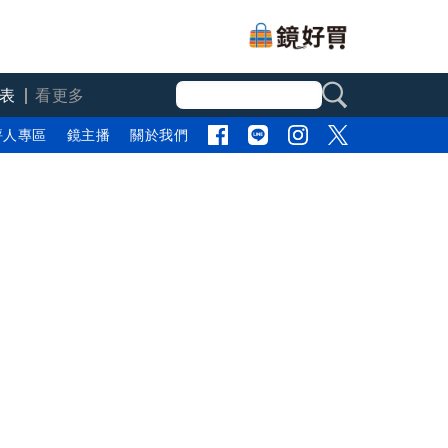
表
看更多
評人專區
鏡主播
關於我們