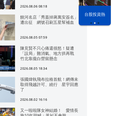
2026.08.06 08:18
以色列 穹頂
台股投資熱
饒河名店「秀蓋掉蔣萬安簽名」
之下
遭出征 網號召刷五星幫補血
2026.08.05 07:59
陳見賢不只心痛還很怒！疑遭
「設局」難消氣、地方拱再戰
竹北靠攏白營留懸念
2026.08.05 18:34
張國煒執飛布拉格首航！網傳未
取得飛越許可、繞行 星宇回應
了
2026.08.02 16:16
又一啦啦隊女神結婚！ 愛情長
跑10年甜喊：黃衫不會脫