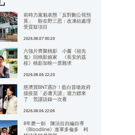
聞
前時力黨魁表態「反對刪公視預
算」 盼在野三思：改凍結處理
受質疑項目
2026.08.07 00:20
六強片齊聚桃影 小薰《祖先
鬼》回桃影娘家 《長安的荔
枝》桃影加映一票難求
2026.08.06 22:20
慈濟買BNT遇詐！藍白昔嗆政府
擋疫苗「必遭天譴」迴力鏢來
了 荒謬語錄一次看
2026.08.06 22:06
8年磨一劍 陳法拉自編自導
《Bloodline》進軍多倫多 柯