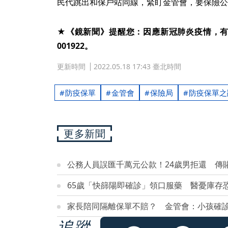
民代跳出和保戶站同線，緊盯金管會，要保險公
★《鏡新聞》提醒您：因應新冠肺炎疫情，有疑似
001922。
更新時間
2022.05.18 17:43 臺北時間
防疫保單
金管會
保險局
防疫保單之
更多新聞
公務人員誤匯千萬元公款！24歲男拒還 傳
65歲「快篩陽即確診」領口服藥 醫憂庫存
家長陪同隔離保單不賠？ 金管會：小孩確
追蹤