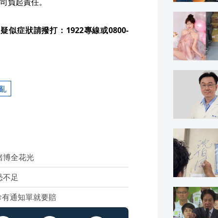
司負起責任。
症狀請撥打：1922專線或0800-
亂
賭博全花光
恐不足
診有通知單就要賠