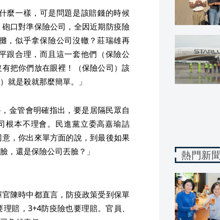
什麼一樣，可是問題是該賠錢的時候
」砲口對準保險公司，全因近期防疫險
攤，似乎拿保險公司沒轍？莊瑞雄再
平跟合理，而且這一套他們（保險公
沒有把你們放在眼裡！（保險公司）該
）就是殺就那麼簡單。」
路，金管會明確指出，要是居隔民眾自
公司根本不理會。民進黨立委高嘉瑜詰
同意，你出來單方面的說，到最後如果
臉，還是保險公司丟臉？」
熱門新
揮官陳時中都直言，防疫政策受到保單
理賠，3+4防疫險也要理賠。官員、