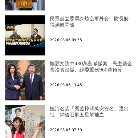
民眾黨立委質詢炫空軍外套 防長聽
得滿臉問號
2026.08.06 09:55
鄭麗文訪中480萬藍喊撤案 民主基金
會證實沒撤、綠委重砍960萬預算
2026.08.06 13:45
饒河名店「秀蓋掉蔣萬安簽名」遭出
征 網號召刷五星幫補血
2026.08.05 07:59