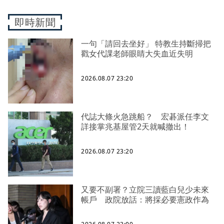
即時新聞
一句「請回去坐好」 特教生持斷掃把
戳女代課老師眼睛大失血近失明
2026.08.07 23:20
代誌大條火急跳船？ 宏碁派任李文
詳接掌兆基屋管2天就喊撤出！
2026.08.07 23:20
又要不副署？立院三讀藍白兒少未來
帳戶 政院放話：將採必要憲政作為