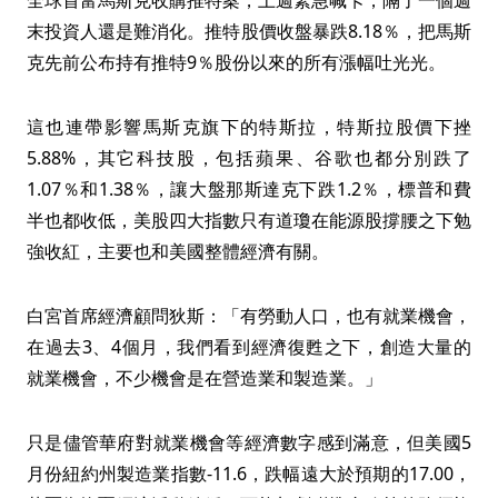
全球首富馬斯克收購推特案，上週緊急喊卡，隔了一個週
末投資人還是難消化。推特股價收盤暴跌8.18％，把馬斯
克先前公布持有推特9％股份以來的所有漲幅吐光光。
這也連帶影響馬斯克旗下的特斯拉，特斯拉股價下挫
5.88%，其它科技股，包括蘋果、谷歌也都分別跌了
1.07％和1.38％，讓大盤那斯達克下跌1.2％，標普和費
半也都收低，美股四大指數只有道瓊在能源股撐腰之下勉
強收紅，主要也和美國整體經濟有關。
白宮首席經濟顧問狄斯：「有勞動人口，也有就業機會，
在過去3、4個月，我們看到經濟復甦之下，創造大量的
就業機會，不少機會是在營造業和製造業。」
只是儘管華府對就業機會等經濟數字感到滿意，但美國5
月份紐約州製造業指數-11.6，跌幅遠大於預期的17.00，