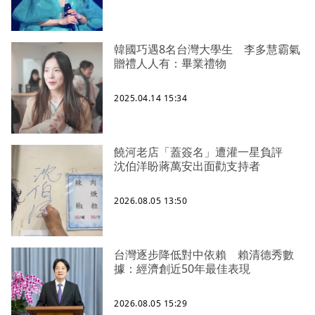
韓國巧遇8名台灣大學生 李多慧霸氣
贈禮人人有：畢業禮物
2025.04.14 15:34
饒河老店「蓋簽名」遭灌一星負評
沈伯洋盼蔣萬安出面勸支持者
2026.08.05 13:50
台灣逐步降低對中依賴 賴清德秀數
據：經濟創近50年最佳表現
2026.08.05 15:29