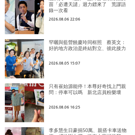
苗「必遭天譴」迴力鏢來了 荒謬語
錄一次看
2026.08.06 22:06
罕曬與藍營饒慶玲同框照 蔡英文：
好的地方政治是終結對立、彼此接力
2026.08.05 15:07
只有崔始源能停！本尊好奇找上門親
問：停車可以嗎 新北店員粉樂壞
2026.08.06 16:25
李多慧生日豪捐50萬、親搭卡車送物