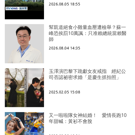
2026.08.05 18:55
幫凱道絕食小雞量血壓遭檢舉？蘇一
峰恐挨罰10萬諷：只准賴總統當賴醫
師
2026.08.04 14:35
玉澤演巴黎下跪獻女友戒指 經紀公
司否認祕密求婚「是慶生抓拍照」
2025.02.05 15:08
又一啦啦隊女神結婚！ 愛情長跑10
年甜喊：黃衫不會脫