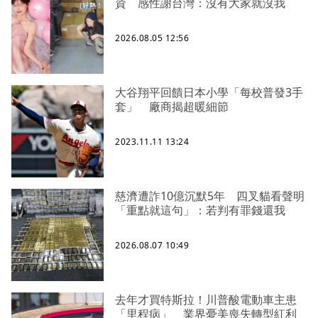
資 感性謝台灣：沒有大家就沒我
2026.08.05 12:56
大谷翔平回饋日本小學「每校普發3手
套」 廠商揭超暖細節
2023.11.11 13:24
慈濟遭詐10億沉默5年 四叉貓看聲明
「重點就這句」：若判有罪錢還我
2026.08.07 10:49
去年才買特斯拉！川普酸電動車主患
「里程病」 業界憂美喪失轉型紅利