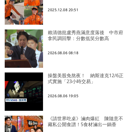
2025.12.08 20:51
賴清德批盧秀燕滿意度落後 中市府
拿民調回擊：分數低笑分數高
2026.08.06 08:18
操盤美股免熬夜！ 納斯達克12/6正
式實施「23小時交易」
2026.08.06 19:05
《請世界吃桌》滷肉爆紅 陳隨意不
藏私公開食譜！5食材滷出一鍋香