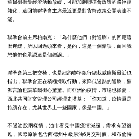
華爾街擔憂經濟活動放緩，可能加劇聯準會政策的路徑複
雜化，這回前聯準會主席最近更是對貨幣政策公開表達不
滿。
聯準會前主席柏南克：「為什麼他們（對通膨）的回應這
麼遲緩，所以回過頭來看，是的，這是一個錯誤，而且我
想他們也承認這是個錯誤。」
聯準會第三把交椅，也是紐約聯準銀行總裁威廉斯最近也
指出，聯準會正在積極採取行動，來降低過熱的通膨，鷹
派言論也讓華爾街心驚驚。而亞洲的疫情，市場也擔憂，
西北共同財富管理公司經理史塔基：「你知道，疫情還是
持續存在，尤其世界上一些國家，像是中國。」
不過油股兩樣情，油市看見中國疫情減緩，需求有望復
甦，國際原油包含西德州中級原油6月交割價，和布倫特