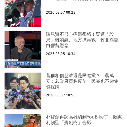
2026.08.07 08:23
陳見賢不只心痛還很怒！疑遭「設
局」難消氣、地方拱再戰 竹北靠攏
白營留懸念
2026.08.05 18:34
昔稱相信慈濟還是民進黨？ 蔣萬
安：若政府買夠疫苗，民團也不需集
資採購
2026.08.07 10:53
朴寶劍再訪高雄騎到YouBike了 揪惠
利朝聖「寶劍樹」合影