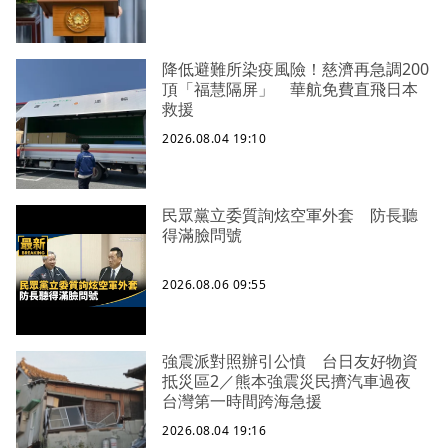
降低避難所染疫風險！慈濟再急調200
頂「福慧隔屏」 華航免費直飛日本
救援
2026.08.04 19:10
民眾黨立委質詢炫空軍外套 防長聽
得滿臉問號
2026.08.06 09:55
強震派對照辦引公憤 台日友好物資
抵災區2／熊本強震災民擠汽車過夜
台灣第一時間跨海急援
2026.08.04 19:16