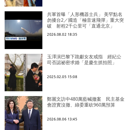
共軍首曝「人形機器士兵」 美罕點名
勿擾台2／國造「極音速飛彈」重大突
破 射程2千公里可「直通北京」
2026.08.02 18:35
玉澤演巴黎下跪獻女友戒指 經紀公
司否認祕密求婚「是慶生抓拍照」
2025.02.05 15:08
鄭麗文訪中480萬藍喊撤案 民主基金
會證實沒撤、綠委重砍960萬預算
2026.08.06 13:45