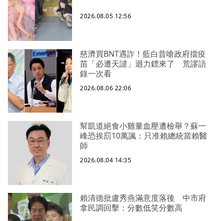
2026.08.05 12:56
慈濟買BNT遇詐！藍白昔嗆政府擋疫
苗「必遭天譴」迴力鏢來了 荒謬語
錄一次看
2026.08.06 22:06
幫凱道絕食小雞量血壓遭檢舉？蘇一
峰恐挨罰10萬諷：只准賴總統當賴醫
師
2026.08.04 14:35
賴清德批盧秀燕滿意度落後 中市府
拿民調回擊：分數低笑分數高