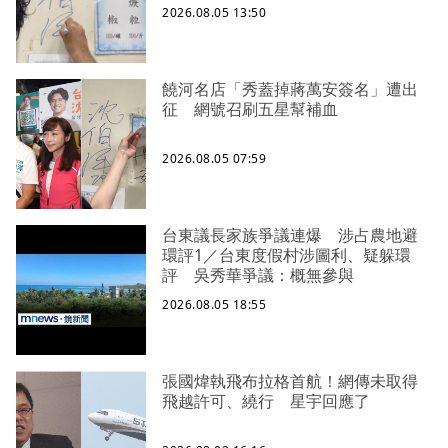
2026.08.05 13:50
饒河名店「秀蓋掉蔣萬安簽名」遭出
征 網號召刷五星幫補血
2026.08.05 07:59
台東議長家族爭議連爆 涉占農地避
環評1／台東度假村涉圖利、疑躲環
評 吳秀華爭議：概無參與
2026.08.05 18:55
張國煒執飛布拉格首航！網傳未取得
飛越許可、繞行 星宇回應了