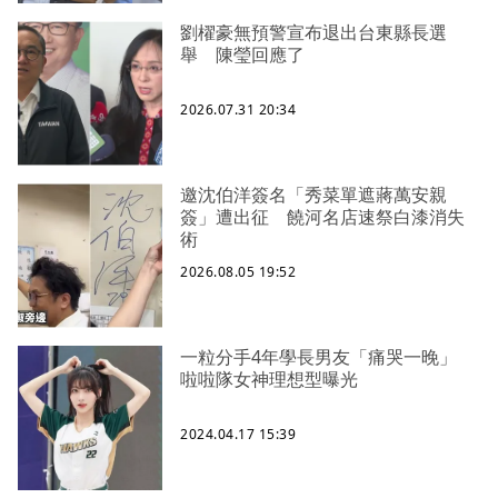
劉櫂豪無預警宣布退出台東縣長選
舉 陳瑩回應了
2026.07.31 20:34
邀沈伯洋簽名「秀菜單遮蔣萬安親
簽」遭出征 饒河名店速祭白漆消失
術
2026.08.05 19:52
一粒分手4年學長男友「痛哭一晚」
啦啦隊女神理想型曝光
2024.04.17 15:39