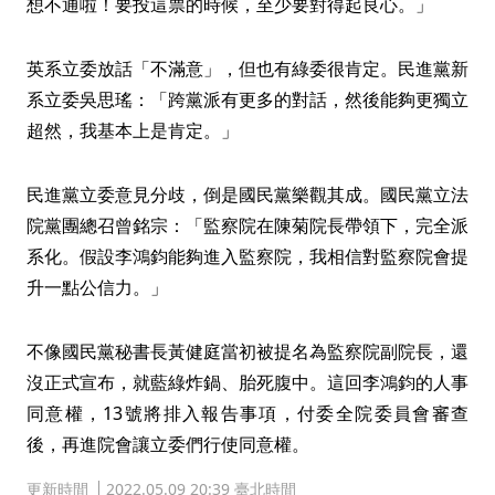
想不通啦！要投這票的時候，至少要對得起良心。」
英系立委放話「不滿意」，但也有綠委很肯定。民進黨新
系立委吳思瑤：「跨黨派有更多的對話，然後能夠更獨立
超然，我基本上是肯定。」
民進黨立委意見分歧，倒是國民黨樂觀其成。國民黨立法
院黨團總召曾銘宗：「監察院在陳菊院長帶領下，完全派
系化。假設李鴻鈞能夠進入監察院，我相信對監察院會提
升一點公信力。」
不像國民黨秘書長黃健庭當初被提名為監察院副院長，還
沒正式宣布，就藍綠炸鍋、胎死腹中。這回李鴻鈞的人事
同意權，13號將排入報告事項，付委全院委員會審查
後，再進院會讓立委們行使同意權。
更新時間
2022.05.09 20:39 臺北時間