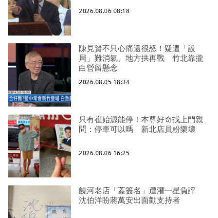
2026.08.06 08:18
陳見賢不只心痛還很怒！疑遭「設
局」難消氣、地方拱再戰 竹北靠攏
白營留懸念
2026.08.05 18:34
只有崔始源能停！本尊好奇找上門親
問：停車可以嗎 新北店員粉樂壞
2026.08.06 16:25
饒河老店「蓋簽名」遭灌一星負評
沈伯洋盼蔣萬安出面勸支持者