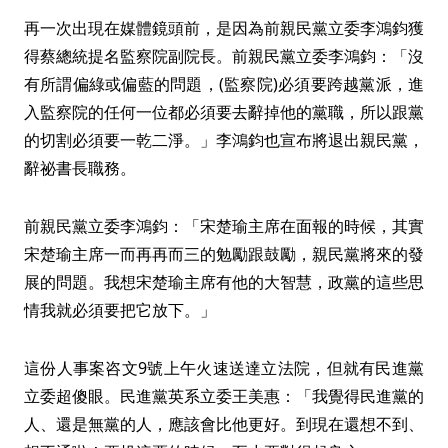
再一次出現在媒體鏡頭前，是因為前親民黨立委李鴻鈞獲
得蔡總統提名監察院副院長。前親民黨立委李鴻鈞：「沒
有所謂偏綠或偏藍的問題，(監察院)必須要跨越黨派，進
入監察院的任何一位都必須要去辭掉他的黨職，所以跟黨
的切割必須要一乾二淨。」李鴻鈞也宣布將退出親民黨，
辭祕書長職務。
前親民黨立委李鴻鈞：「宋楚瑜主席在面報的時候，其實
宋楚瑜主席一而再再而三的勉勵跟鼓勵，親民黨將來的發
展的問題。我想宋楚瑜主席有他的大智慧，政黨的這些思
情我就必須要把它放下。」
這份人事案咨文9號上午火速送達立法院，但就有民進黨
立委超傻眼。民進黨英系立委王美惠：「我覺得民進黨的
人、還是無黨的人，應該會比他更好。到現在還想不到、