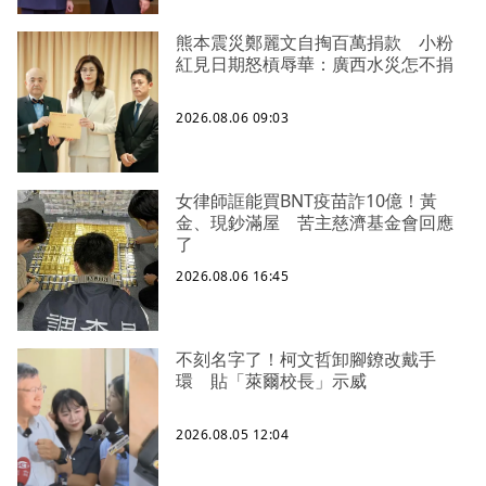
熊本震災鄭麗文自掏百萬捐款 小粉
紅見日期怒槓辱華：廣西水災怎不捐
2026.08.06 09:03
女律師誆能買BNT疫苗詐10億！黃
金、現鈔滿屋 苦主慈濟基金會回應
了
2026.08.06 16:45
不刻名字了！柯文哲卸腳鐐改戴手
環 貼「萊爾校長」示威
2026.08.05 12:04