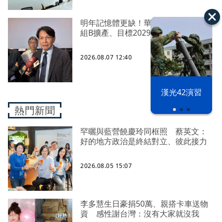
明年記憶體更缺！華邦電啟動高雄模
組B擴產、目標2029年量產
2026.08.07 12:40
漢光42演習
熱門新聞
罕曬與藍營饒慶玲同框照 蔡英文：
好的地方政治是終結對立、彼此接力
2026.08.05 15:07
李多慧生日豪捐50萬、親搭卡車送物
資 感性謝台灣：沒有大家就沒我