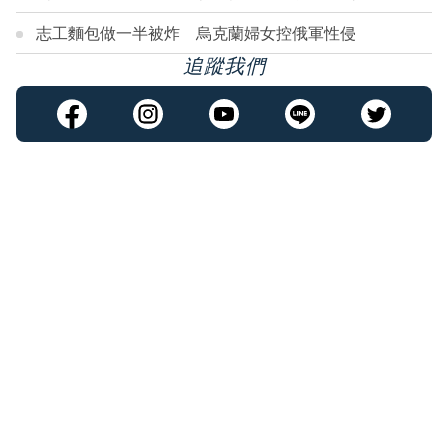
志工麵包做一半被炸 烏克蘭婦女控俄軍性侵
追蹤我們