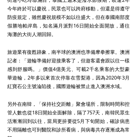
街邊小吃玲瑯滿目，泰國上週末是潑水節假期，睽違2年
今年終於可以慶祝，民眾也可以跨府移動，但還是得遵守
防疫規定，雖然慶祝規模不如以往盛大，但在泰國南部度
假勝地帕岸島，知名滿月派對16日開始全面開放，通往
海灘的大街人潮回歸。
旅遊業有復甦跡象，南半球的澳洲也準備摩拳擦掌。澳洲
記者：「遊輪準備好迎接乘客了，但遊客還會跟以往一樣
感到舒服嗎。」價值4億美元、可載2千名乘客的大型豪
華遊輪，2年多以來首次停靠在雪梨港，因為2020年3月
紅寶石公主號淪陷後，國際遊輪被禁止進入澳洲水域。
另外在南韓，「保持社交距離」聚會場所，限制時間和控
管人數也從18日開始全面解除，隔了757天，南韓民眾生
活漸漸回到以往，當局更拚要從5月下旬開始，確診病患
不用隔離也可到醫院和診所看病，與病毒共存逐漸成為常