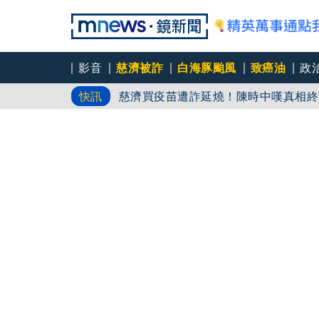
影音
慈濟被詐
白海豚颱風
致癌油
政
慈濟挨詐十億／神鬼律師陳昱瑄被爆是
快訊
聘
慈濟買疫苗遭詐延燒！陳時中嘆真相終
打臉藍白？柯文哲生日嚇一大跳忘記腳
南港LaLaport施工鷹架5樓掉落砸