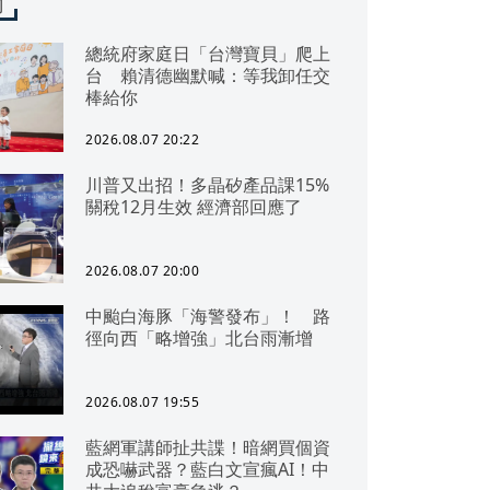
聞
總統府家庭日「台灣寶貝」爬上
台 賴清德幽默喊：等我卸任交
棒給你
2026.08.07 20:22
川普又出招！多晶矽產品課15%
關稅12月生效 經濟部回應了
2026.08.07 20:00
中颱白海豚「海警發布」！ 路
徑向西「略增強」北台雨漸增
2026.08.07 19:55
藍網軍講師扯共諜！暗網買個資
成恐嚇武器？藍白文宣瘋AI！中