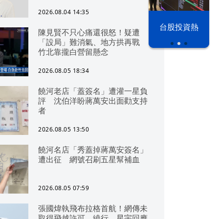
2026.08.04 14:35
漢光42演習
台股投資熱
陳見賢不只心痛還很怒！疑遭
「設局」難消氣、地方拱再戰
竹北靠攏白營留懸念
2026.08.05 18:34
饒河老店「蓋簽名」遭灌一星負
評 沈伯洋盼蔣萬安出面勸支持
者
2026.08.05 13:50
饒河名店「秀蓋掉蔣萬安簽名」
遭出征 網號召刷五星幫補血
2026.08.05 07:59
張國煒執飛布拉格首航！網傳未
取得飛越許可、繞行 星宇回應