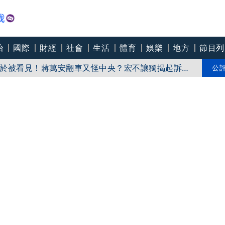
治
國際
財經
社會
生活
體育
娛樂
地方
節目列
台中市府法律顧問 法制局稱檔案誤植：5年前未再
於被看見！蔣萬安翻車又怪中央？宏不讓獨揭起訴書
公
傷？虐童案再爆！北市府突襲稽查變套招？
傷人 最高罰30萬！蔣萬安回應了