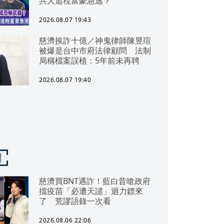
共大追稅富豪急逃？
2026.08.07 19:43
慈濟挨詐十億／神鬼律師陳昱瑄
被爆是台中市府法律顧問 法制
局稱檔案誤植：5年前未再聘
2026.08.07 19:40
聞
慈濟買BNT遇詐！藍白昔嗆政府
擋疫苗「必遭天譴」迴力鏢來
了 荒謬語錄一次看
2026.08.06 22:06