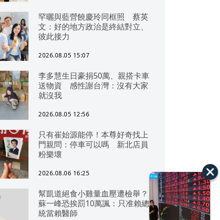
罕曬與藍營饒慶玲同框照 蔡英
文：好的地方政治是終結對立、
彼此接力
2026.08.05 15:07
李多慧生日豪捐50萬、親搭卡車
送物資 感性謝台灣：沒有大家
就沒我
2026.08.05 12:56
只有崔始源能停！本尊好奇找上
門親問：停車可以嗎 新北店員
粉樂壞
2026.08.06 16:25
幫凱道絕食小雞量血壓遭檢舉？
蘇一峰恐挨罰10萬諷：只准賴總
統當賴醫師