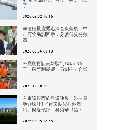
了
2026.08.02 16:16
賴清德批盧秀燕滿意度落後 中
市府拿民調回擊：分數低笑分數
高
2026.08.06 08:18
朴寶劍再訪高雄騎到YouBike
了 揪惠利朝聖「寶劍樹」合影
2025.12.08 20:51
台東議長家族爭議連爆 涉占農
地避環評1／台東度假村涉圖
利、疑躲環評 吳秀華爭議：概
無參與
2026.08.05 18:55