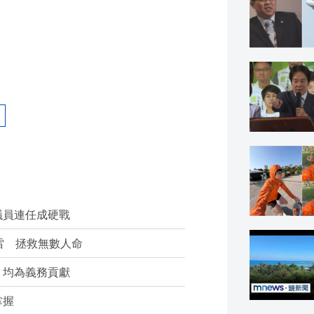
議員連任成硬戰
雷 拯救無數人命
：均為義務貢獻
掌握