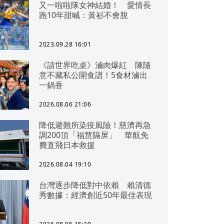
又一啦啦隊女神結婚！ 愛情長
跑10年甜喊：黃衫不會脫
2023.09.28 16:01
《請世界吃桌》滷肉爆紅 陳隨
意不藏私公開食譜！5食材滷出
一鍋香
2026.08.06 21:06
降低避難所染疫風險！慈濟再急
調200頂「福慧隔屏」 華航免
費直飛日本救援
2026.08.04 19:10
台灣逐步降低對中依賴 賴清德
秀數據：經濟創近50年最佳表現