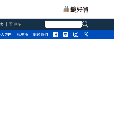
表
看更多
評人專區
鏡主播
關於我們