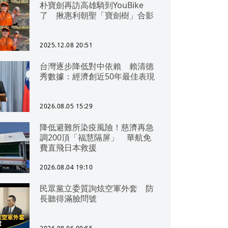
朴寶劍再訪高雄騎到YouBike
了 揪惠利朝聖「寶劍樹」合影
2025.12.08 20:51
台灣逐步降低對中依賴 賴清德
秀數據：經濟創近50年最佳表現
2026.08.05 15:29
降低避難所染疫風險！慈濟再急
調200頂「福慧隔屏」 華航免
費直飛日本救援
2026.08.04 19:10
民眾黨立委質詢炫空軍外套 防
長聽得滿臉問號