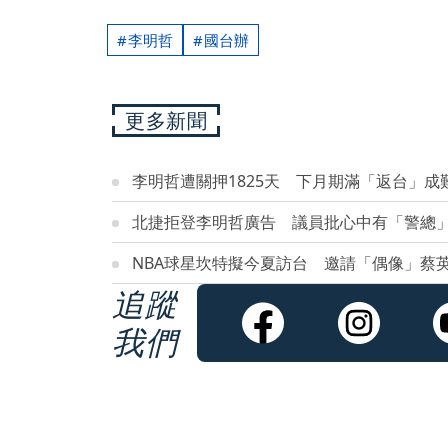
李明哲
國台辦
更多新聞
李明哲遭關押1825天 下月期滿「返台」成
北捷拒登李明哲廣告 議員批心中有「警總
NBA球星坎特擬今夏訪台 邀請「偶像」蔡
追蹤
我們