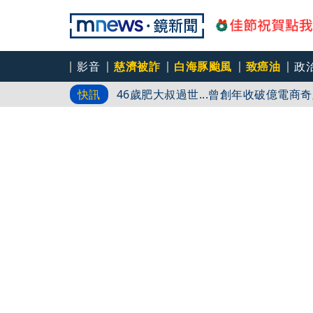
國民黨不讓了！推AI發言人「鄭小文
影音
慈濟被詐
白海豚颱風
致癌油
政
46歲肥大叔過世...曾創年收破億電
快訊
對勁
真相大白！慈濟購疫苗遭詐10億 陳