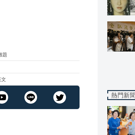
難題
」
英文
熱門新