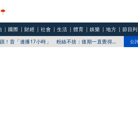
」 外觀神似鄭麗文
治
國際
財經
社會
生活
體育
娛樂
地方
節目列
商奇蹟！昔「連播17小時」 粉絲不捨：後期一直覺得不
公
時中遺憾被抹黑：不實指控的人應道歉