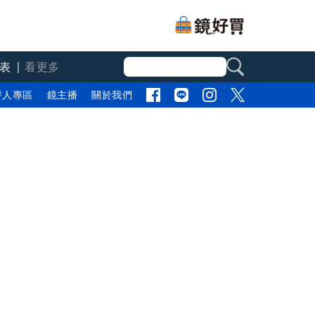
表
看更多
評人專區
鏡主播
關於我們