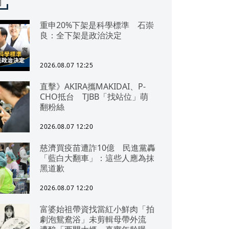
聞
重申20%下架是科學標準 石崇
良：全下架是政治決定
2026.08.07 12:25
直擊》AKIRA攜MAKIDAI、P-
CHO抵台 TJBB「找站位」萌
翻粉絲
2026.08.07 12:20
慈濟買疫苗遭詐10億 民進黨轟
「藍白大翻車」：這些人應為抹
黑道歉
2026.08.07 12:20
富婆始祖帶資找當紅小鮮肉「拍
劇泡鴛鴦浴」未剪輯母帶外流