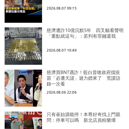
2026.08.07 09:15
慈濟遭詐10億沉默5年 四叉貓看聲明
「重點就這句」：若判有罪錢還我
2026.08.07 10:49
慈濟買BNT遇詐！藍白昔嗆政府擋疫
苗「必遭天譴」迴力鏢來了 荒謬語
錄一次看
2026.08.06 22:06
只有崔始源能停！本尊好奇找上門親
問：停車可以嗎 新北店員粉樂壞