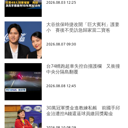
2026.08.03 12:25
大谷捨保時捷改開「巨大賓利」護妻
小 賽後不受訪急歸家當二寶爸
2026.08.07 09:30
台74轎跑超車失控自撞護欄 又衝撞
中央分隔島翻覆
2026.08.08 12:45
30萬冠軍獎金進教練私帳 前國手邱
金治遭控A錢還逼球員繳回獎勵金
2026.08.10 08:29