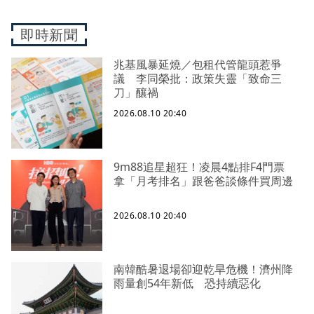
即時新聞
兆基風暴延燒／包租代管龍頭惹爭
議 李同榮批：政策失靈「致命三
刀」釀禍
2026.08.10 20:40
9m88追星超狂！凌晨4點排F4門票
拿「月考排名」跟爸爸談條件買周邊
2026.08.10 20:40
南韓酷暑退場卻迎乾旱危機！濟州降
雨量創54年新低 恐持續惡化