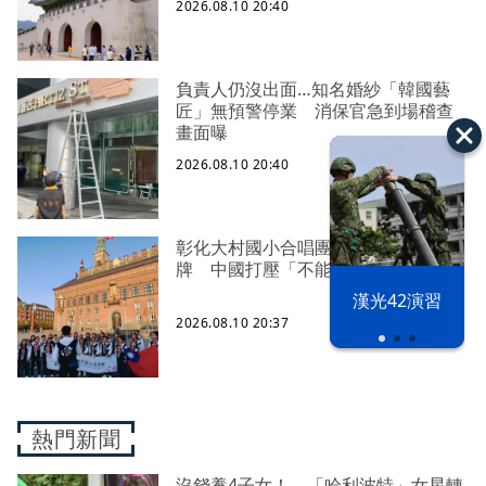
2026.08.10 20:40
負責人仍沒出面…知名婚紗「韓國藝
匠」無預警停業 消保官急到場稽查
畫面曝
2026.08.10 20:40
彰化大村國小合唱團瑞典奪世界金
牌 中國打壓「不能秀國旗」成遺憾
漢光42演習
2026.08.10 20:37
熱門新聞
沒錢養4子女！ 「哈利波特」女星轉