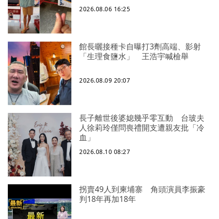
2026.08.06 16:25
館長曬接種卡自曝打3劑高端、影射
「生理食鹽水」 王浩宇喊檢舉
2026.08.09 20:07
長子離世後婆媳幾乎零互動 台玻夫
人徐莉玲僅問喪禮開支遭親友批「冷
血」
2026.08.10 08:27
拐賣49人到柬埔寨 角頭演員李振豪
判18年再加18年