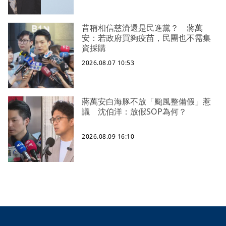
昔稱相信慈濟還是民進黨？ 蔣萬
安：若政府買夠疫苗，民團也不需集
資採購
2026.08.07 10:53
蔣萬安白海豚不放「颱風整備假」惹
議 沈伯洋：放假SOP為何？
2026.08.09 16:10