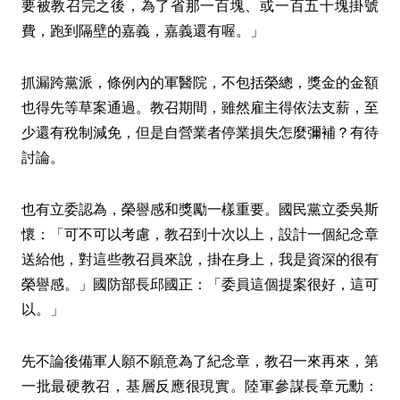
要被教召完之後，為了省那一百塊、或一百五十塊掛號
費，跑到隔壁的嘉義，嘉義還有喔。」
抓漏跨黨派，條例內的軍醫院，不包括榮總，獎金的金額
也得先等草案通過。教召期間，雖然雇主得依法支薪，至
少還有稅制減免，但是自營業者停業損失怎麼彌補？有待
討論。
也有立委認為，榮譽感和獎勵一樣重要。國民黨立委吳斯
懷：「可不可以考慮，教召到十次以上，設計一個紀念章
送給他，對這些教召員來說，掛在身上，我是資深的很有
榮譽感。」國防部長邱國正：「委員這個提案很好，這可
以。」
先不論後備軍人願不願意為了紀念章，教召一來再來，第
一批最硬教召，基層反應很現實。陸軍參謀長章元勳：