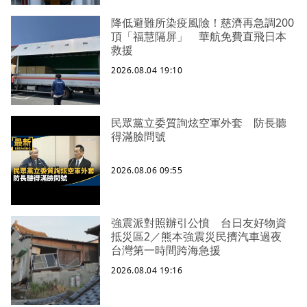
降低避難所染疫風險！慈濟再急調200
頂「福慧隔屏」 華航免費直飛日本
救援
2026.08.04 19:10
民眾黨立委質詢炫空軍外套 防長聽
得滿臉問號
2026.08.06 09:55
強震派對照辦引公憤 台日友好物資
抵災區2／熊本強震災民擠汽車過夜
台灣第一時間跨海急援
2026.08.04 19:16