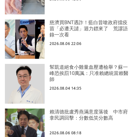
慈濟買BNT遇詐！藍白昔嗆政府擋疫
苗「必遭天譴」迴力鏢來了 荒謬語
錄一次看
2026.08.06 22:06
幫凱道絕食小雞量血壓遭檢舉？蘇一
峰恐挨罰10萬諷：只准賴總統當賴醫
師
2026.08.04 14:35
賴清德批盧秀燕滿意度落後 中市府
拿民調回擊：分數低笑分數高
2026.08.06 08:18