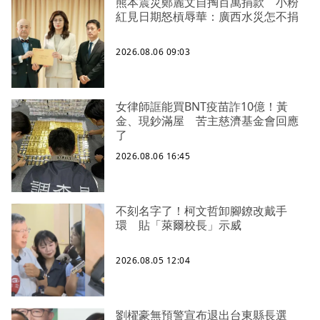
熊本震災鄭麗文自掏百萬捐款 小粉
紅見日期怒槓辱華：廣西水災怎不捐
2026.08.06 09:03
女律師誆能買BNT疫苗詐10億！黃
金、現鈔滿屋 苦主慈濟基金會回應
了
2026.08.06 16:45
不刻名字了！柯文哲卸腳鐐改戴手
環 貼「萊爾校長」示威
2026.08.05 12:04
劉櫂豪無預警宣布退出台東縣長選