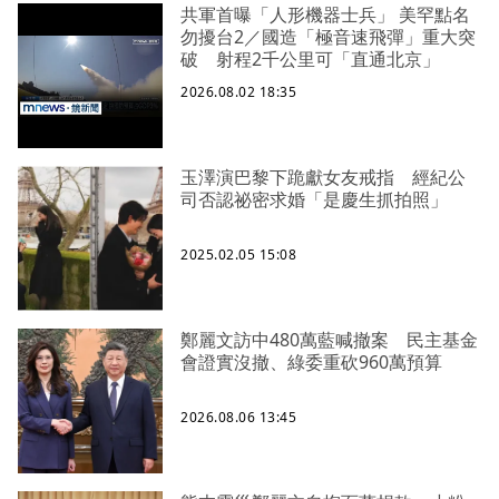
共軍首曝「人形機器士兵」 美罕點名
勿擾台2／國造「極音速飛彈」重大突
破 射程2千公里可「直通北京」
2026.08.02 18:35
玉澤演巴黎下跪獻女友戒指 經紀公
司否認祕密求婚「是慶生抓拍照」
2025.02.05 15:08
鄭麗文訪中480萬藍喊撤案 民主基金
會證實沒撤、綠委重砍960萬預算
2026.08.06 13:45