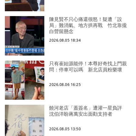
陳見賢不只心痛還很怒！疑遭「設
局」難消氣、地方拱再戰 竹北靠攏
白營留懸念
2026.08.05 18:34
只有崔始源能停！本尊好奇找上門親
問：停車可以嗎 新北店員粉樂壞
2026.08.06 16:25
饒河老店「蓋簽名」遭灌一星負評
沈伯洋盼蔣萬安出面勸支持者
2026.08.05 13:50