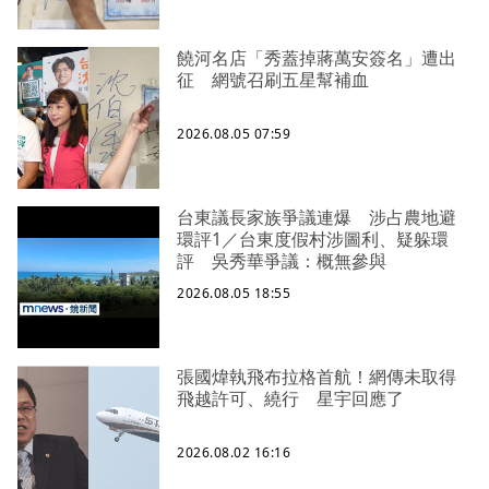
饒河名店「秀蓋掉蔣萬安簽名」遭出
征 網號召刷五星幫補血
2026.08.05 07:59
台東議長家族爭議連爆 涉占農地避
環評1／台東度假村涉圖利、疑躲環
評 吳秀華爭議：概無參與
2026.08.05 18:55
張國煒執飛布拉格首航！網傳未取得
飛越許可、繞行 星宇回應了
2026.08.02 16:16