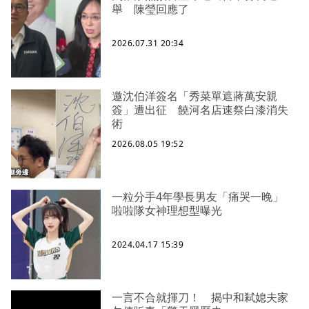
舉 陳瑩回應了
2026.07.31 20:34
邀沈伯洋簽名「秀菜單遮蔣萬安親
簽」遭出征 饒河名店速祭白漆消失
術
2026.08.05 19:52
一粒分手4年學長男友「痛哭一晚」
啦啦隊女神理想型曝光
2024.04.17 15:39
一言不合就揮刀！ 揭中和弒媳夫家