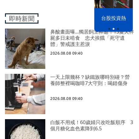
即時新聞
漢光42演習
台股投資熱
鼻酸畫面曝...獨居飼主猝逝！13愛犬伴
屍多日未啃食 忠犬挨餓「死守遺
體」警戒護主惹淚
2026.08.08 09:40
一天上限幾杯？缺鐵族哪時別碰？營
養師整裡喝咖啡7大守則：喝錯傷身
2026.08.08 09:40
白飯不用戒！60歲婦只改吃飯順序 3
個月糖化血色素降到6.5