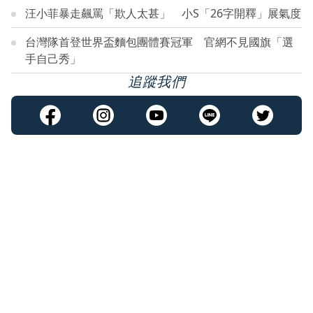
汪小菲暴走飆罵「欺人太甚」 小S「26字開釋」展氣度
台灣隊首登世界盃麵包團體賽冠軍 官網不見國旗「選
手自己秀」
追蹤我們