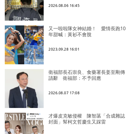
2026.08.06 16:45
又一啦啦隊女神結婚！ 愛情長跑10
年甜喊：黃衫不會脫
2023.09.28 16:01
衛福部長石崇良、食藥署長姜至剛傳
請辭 衛福部：不予回應
2026.08.07 17:08
才爆皮克敏侵權 陳智菡「合成雜誌
封面」幫柯文哲慶生又踩雷