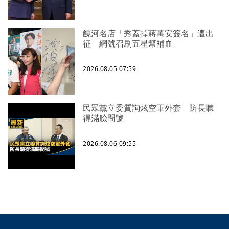
饒河名店「秀蓋掉蔣萬安簽名」遭出
征 網號召刷五星幫補血
2026.08.05 07:59
民眾黨立委質詢炫空軍外套 防長聽
得滿臉問號
2026.08.06 09:55