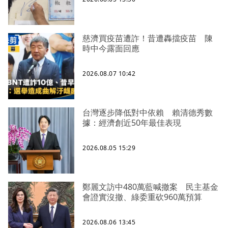
慈濟買疫苗遭詐！昔遭轟擋疫苗 陳
時中今露面回應
2026.08.07 10:42
台灣逐步降低對中依賴 賴清德秀數
據：經濟創近50年最佳表現
2026.08.05 15:29
鄭麗文訪中480萬藍喊撤案 民主基金
會證實沒撤、綠委重砍960萬預算
2026.08.06 13:45