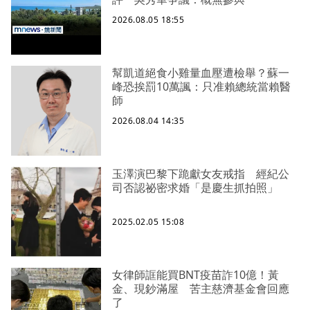
2026.08.05 18:55
幫凱道絕食小雞量血壓遭檢舉？蘇一
峰恐挨罰10萬諷：只准賴總統當賴醫
師
2026.08.04 14:35
玉澤演巴黎下跪獻女友戒指 經紀公
司否認祕密求婚「是慶生抓拍照」
2025.02.05 15:08
女律師誆能買BNT疫苗詐10億！黃
金、現鈔滿屋 苦主慈濟基金會回應
了