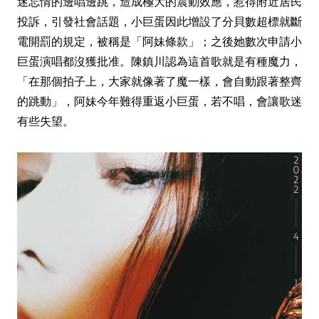
迷忘情的邊唱邊跳，造成極大的震動效應，惹得附近居民
投訴，引發社會話題，小巨蛋因此增設了分貝數超標就斷
電開罰的規定，被稱是「阿妹條款」；之後她數次申請小
巨蛋演唱都沒獲批准。陳鎮川認為這首歌就是有種魔力，
「在那個拍子上，大家就像著了魔一樣，會自動跟著整齊
的跳動」，阿妹今年難得重返小巨蛋，若不唱，會讓歌迷
有些失望。