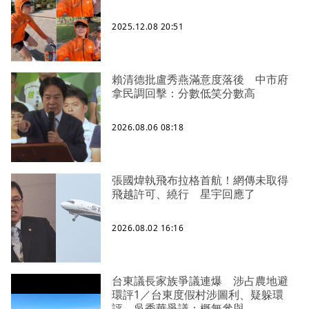
2025.12.08 20:51
賴清德批盧秀燕滿意度落後 中市府
拿民調回擊：分數低笑分數高
2026.08.06 08:18
張國煒執飛布拉格首航！網傳未取得
飛越許可、繞行 星宇回應了
2026.08.02 16:16
台東議長家族爭議連爆 涉占農地避
環評1／台東度假村涉圖利、疑躲環
評 吳秀華爭議：概無參與