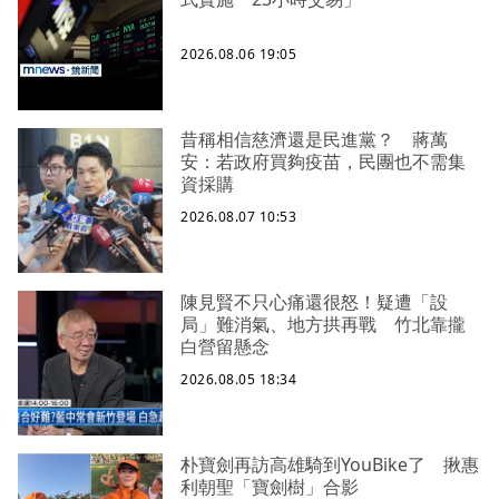
2026.08.06 19:05
昔稱相信慈濟還是民進黨？ 蔣萬
安：若政府買夠疫苗，民團也不需集
資採購
2026.08.07 10:53
陳見賢不只心痛還很怒！疑遭「設
局」難消氣、地方拱再戰 竹北靠攏
白營留懸念
2026.08.05 18:34
朴寶劍再訪高雄騎到YouBike了 揪惠
利朝聖「寶劍樹」合影