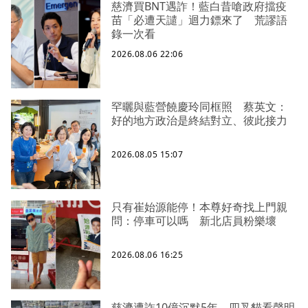
慈濟買BNT遇詐！藍白昔嗆政府擋疫
苗「必遭天譴」迴力鏢來了 荒謬語
錄一次看
2026.08.06 22:06
罕曬與藍營饒慶玲同框照 蔡英文：
好的地方政治是終結對立、彼此接力
2026.08.05 15:07
只有崔始源能停！本尊好奇找上門親
問：停車可以嗎 新北店員粉樂壞
2026.08.06 16:25
慈濟遭詐10億沉默5年 四叉貓看聲明