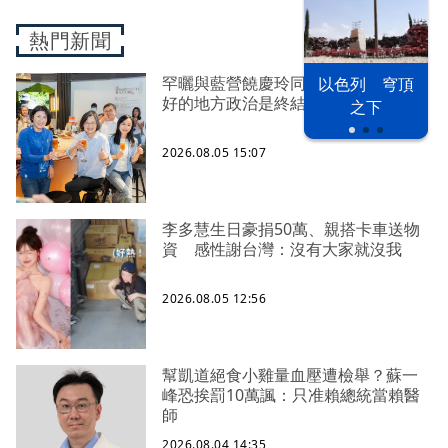
熱門新聞
罕曬與藍營饒慶玲同框照 蔡英文：
以色列 穹頂
好的地方政治是終結對立、彼此接力
之下
2026.08.05 15:07
李多慧生日豪捐50萬、親搭卡車送物
資 感性謝台灣：沒有大家就沒我
2026.08.05 12:56
幫凱道絕食小雞量血壓遭檢舉？蘇一
峰恐挨罰10萬諷：只准賴總統當賴醫
師
2026.08.04 14:35