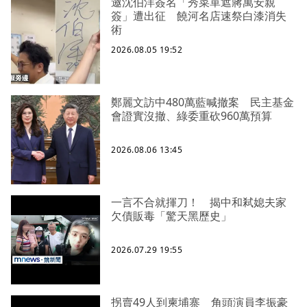
邀沈伯洋簽名「秀菜單遮蔣萬安親
簽」遭出征 饒河名店速祭白漆消失
術
2026.08.05 19:52
鄭麗文訪中480萬藍喊撤案 民主基金
會證實沒撤、綠委重砍960萬預算
2026.08.06 13:45
一言不合就揮刀！ 揭中和弒媳夫家
欠債販毒「驚天黑歷史」
2026.07.29 19:55
拐賣49人到柬埔寨 角頭演員李振豪