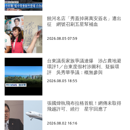
饒河名店「秀蓋掉蔣萬安簽名」遭出
征 網號召刷五星幫補血
2026.08.05 07:59
台東議長家族爭議連爆 涉占農地避
環評1／台東度假村涉圖利、疑躲環
評 吳秀華爭議：概無參與
2026.08.05 18:55
張國煒執飛布拉格首航！網傳未取得
飛越許可、繞行 星宇回應了
2026.08.02 16:16