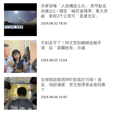
共軍首曝「人形機器士兵」 美罕點名
勿擾台2／國造「極音速飛彈」重大突
破 射程2千公里可「直通北京」
2026.08.02 18:35
不刻名字了！柯文哲卸腳鐐改戴手
環 貼「萊爾校長」示威
2026.08.05 12:04
女律師誆能買BNT疫苗詐10億！黃
金、現鈔滿屋 苦主慈濟基金會回應
了
2026.08.06 16:45