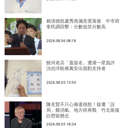
賴清德批盧秀燕滿意度落後 中市府
拿民調回擊：分數低笑分數高
2026.08.06 08:18
饒河老店「蓋簽名」遭灌一星負評
沈伯洋盼蔣萬安出面勸支持者
2026.08.05 13:50
陳見賢不只心痛還很怒！疑遭「設
局」難消氣、地方拱再戰 竹北靠攏
白營留懸念
2026.08.05 18:34