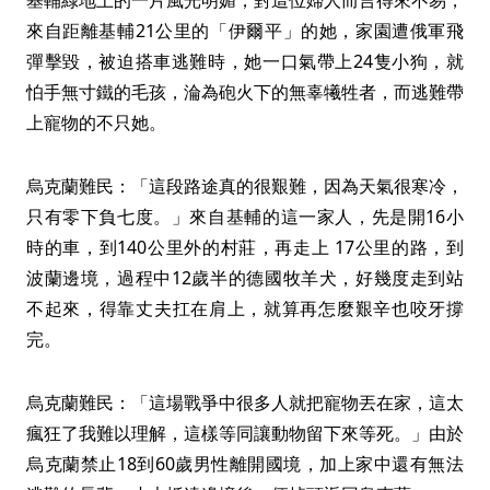
基輔綠地上的一片風光明媚，對這位婦人而言得來不易，
來自距離基輔21公里的「伊爾平」的她，家園遭俄軍飛
彈擊毀，被迫搭車逃難時，她一口氣帶上24隻小狗，就
怕手無寸鐵的毛孩，淪為砲火下的無辜犧牲者，而逃難帶
上寵物的不只她。
烏克蘭難民：「這段路途真的很艱難，因為天氣很寒冷，
只有零下負七度。」來自基輔的這一家人，先是開16小
時的車，到140公里外的村莊，再走上 17公里的路，到
波蘭邊境，過程中12歲半的德國牧羊犬，好幾度走到站
不起來，得靠丈夫扛在肩上，就算再怎麼艱辛也咬牙撐
完。
烏克蘭難民：「這場戰爭中很多人就把寵物丟在家，這太
瘋狂了我難以理解，這樣等同讓動物留下來等死。」由於
烏克蘭禁止18到60歲男性離開國境，加上家中還有無法