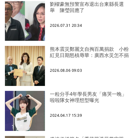
劉櫂豪無預警宣布退出台東縣長選
舉 陳瑩回應了
2026.07.31 20:34
熊本震災鄭麗文自掏百萬捐款 小粉
紅見日期怒槓辱華：廣西水災怎不捐
2026.08.06 09:03
一粒分手4年學長男友「痛哭一晚」
啦啦隊女神理想型曝光
2024.04.17 15:39