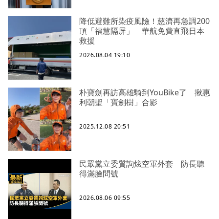
降低避難所染疫風險！慈濟再急調200
頂「福慧隔屏」 華航免費直飛日本
救援
2026.08.04 19:10
朴寶劍再訪高雄騎到YouBike了 揪惠
利朝聖「寶劍樹」合影
2025.12.08 20:51
民眾黨立委質詢炫空軍外套 防長聽
得滿臉問號
2026.08.06 09:55