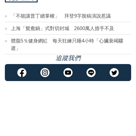
「不能讓普丁續掌權」 拜登9字脫稿演說惹議
上海「鴛鴦鍋」式對切封城 2600萬人措手不及
體脂5％健身網紅 每天狂練只睡4小時「心臟衰竭驟
逝」
追蹤我們