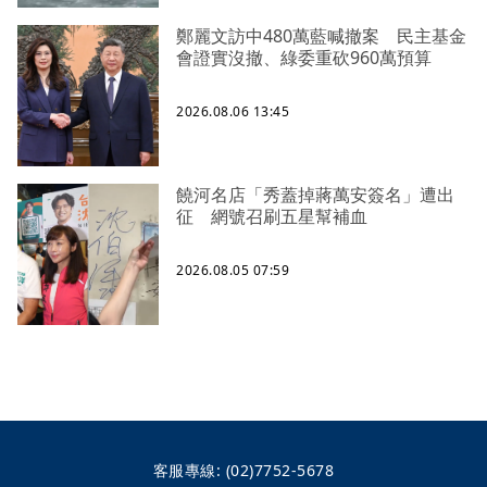
鄭麗文訪中480萬藍喊撤案 民主基金
會證實沒撤、綠委重砍960萬預算
2026.08.06 13:45
饒河名店「秀蓋掉蔣萬安簽名」遭出
征 網號召刷五星幫補血
2026.08.05 07:59
客服專線:
(02)7752-5678