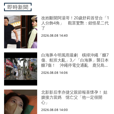
即時新聞
改姓斷開阿湯哥！20歲舒莉首登台「1
人分飾4角」 觀眾驚艷：錯怪星二代
了
2026.08.08 14:40
白海豚今明風雨最劇 橫掃沖繩「釀7
傷、航班大亂」3／「白海豚」襲日本
釀7傷！ 沖繩停電交通亂 鹿兒島建
築毀
2026.08.08 14:06
北影影后李亦捷父親節報喜懷孕！ 姑
嫂接力當媽 憶亡父「他一定很開
心」
2026.08.08 14:00