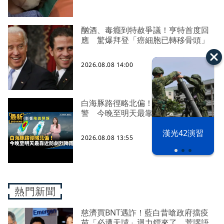
酗酒、毒癮到特赦爭議！亨特首度回
應 驚爆拜登「癌細胞已轉移骨頭」
2026.08.08 14:00
白海豚路徑略北偏！氣象署發巨浪告
警 今晚至明天最靠近、防劇烈降雨
漢光42演習
2026.08.08 13:55
熱門新聞
慈濟買BNT遇詐！藍白昔嗆政府擋疫
苗「必遭天譴」迴力鏢來了 荒謬語