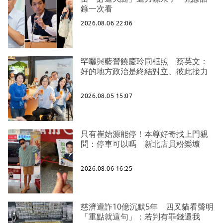
錄一次看
2026.08.06 22:06
罕曬與藍營饒慶玲同框照 蔡英文：
好的地方政治是終結對立、彼此接力
2026.08.05 15:07
只有崔始源能停！本尊好奇找上門親
問：停車可以嗎 新北店員粉樂壞
2026.08.06 16:25
慈濟遭詐10億沉默5年 四叉貓看聲明
「重點就這句」：若判有罪錢還我