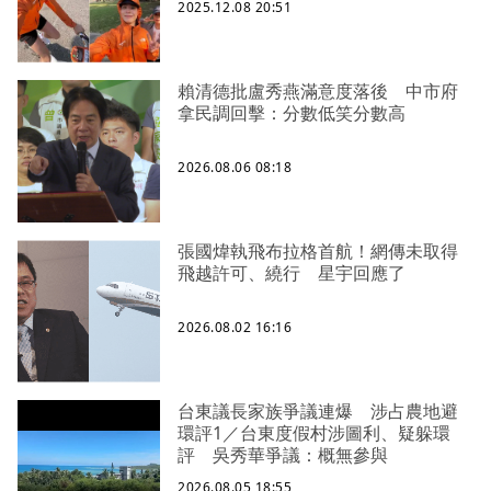
2025.12.08 20:51
賴清德批盧秀燕滿意度落後 中市府
拿民調回擊：分數低笑分數高
2026.08.06 08:18
張國煒執飛布拉格首航！網傳未取得
飛越許可、繞行 星宇回應了
2026.08.02 16:16
台東議長家族爭議連爆 涉占農地避
環評1／台東度假村涉圖利、疑躲環
評 吳秀華爭議：概無參與
2026.08.05 18:55