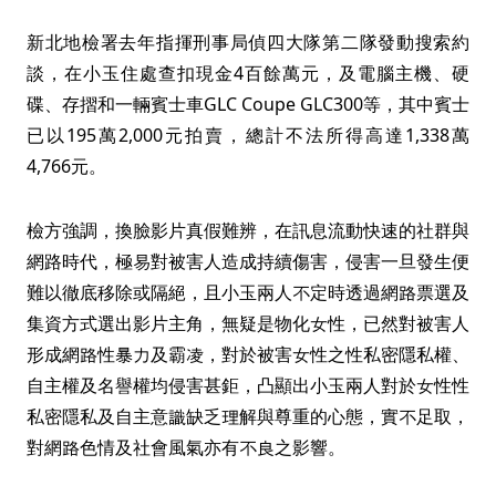
新北地檢署去年指揮刑事局偵四大隊第二隊發動搜索約
談，在小玉住處查扣現金4百餘萬元，及電腦主機、硬
碟、存摺和一輛賓士車GLC Coupe GLC300等，其中賓士
已以195萬2,000元拍賣，總計不法所得高達1,338萬
4,766元。
檢方強調，換臉影片真假難辨，在訊息流動快速的社群與
網路時代，極易對被害人造成持續傷害，侵害一旦發生便
難以徹底移除或隔絕，且小玉兩人不定時透過網路票選及
集資方式選出影片主角，無疑是物化女性，已然對被害人
形成網路性暴力及霸凌，對於被害女性之性私密隱私權、
自主權及名譽權均侵害甚鉅，凸顯出小玉兩人對於女性性
私密隱私及自主意識缺乏理解與尊重的心態，實不足取，
對網路色情及社會風氣亦有不良之影響。