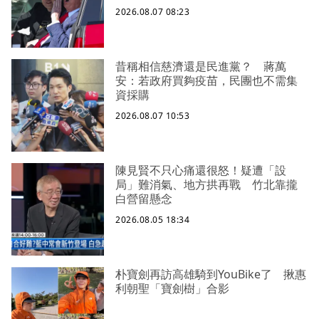
2026.08.07 08:23
昔稱相信慈濟還是民進黨？ 蔣萬
安：若政府買夠疫苗，民團也不需集
資採購
2026.08.07 10:53
陳見賢不只心痛還很怒！疑遭「設
局」難消氣、地方拱再戰 竹北靠攏
白營留懸念
2026.08.05 18:34
朴寶劍再訪高雄騎到YouBike了 揪惠
利朝聖「寶劍樹」合影