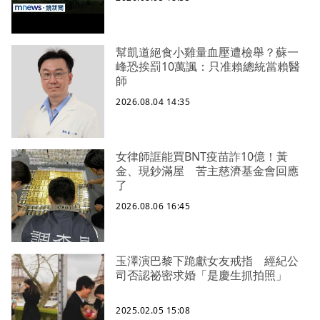
幫凱道絕食小雞量血壓遭檢舉？蘇一
峰恐挨罰10萬諷：只准賴總統當賴醫
師
2026.08.04 14:35
女律師誆能買BNT疫苗詐10億！黃
金、現鈔滿屋 苦主慈濟基金會回應
了
2026.08.06 16:45
玉澤演巴黎下跪獻女友戒指 經紀公
司否認祕密求婚「是慶生抓拍照」
2025.02.05 15:08