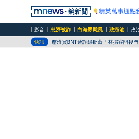
影音
慈濟被詐
白海豚颱風
致癌油
政
升格三寶媽！愷樂報平安「雙胞胎35
快訊
慈濟買BNT遭詐綠批藍「替掮客開後
桃園驚悚殺妻！疑爆口角 夫持鐵尺鐵