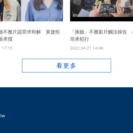
臉不雅片認罪求和解 黃捷拒
「換臉」不雅影片觸法挨告 
張求償
坦承犯行
 17:15
2022.04.21 14:46
看更多
tw