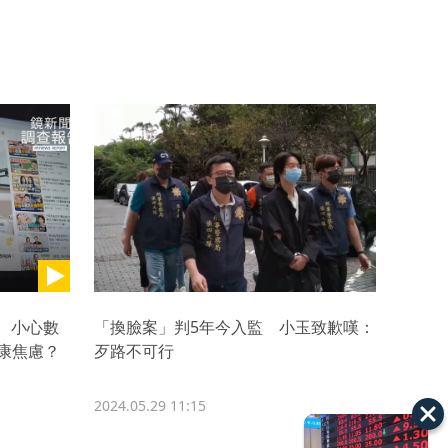
 小心數
「換臉案」判5年今入監 小玉致歉嘆：
康焦慮？
歹路不可行
2024.05.29 11:15