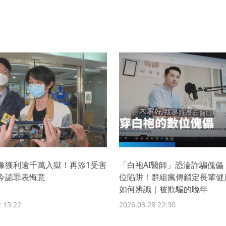
像獲利逾千萬入獄！再添1受害
「白袍AI醫師」恐淪詐騙傀儡
今認罪表悔意
位陷阱！群組瘋傳鎖定長輩健
如何辨識｜被欺騙的晚年
 15:22
2026.03.28 22:30