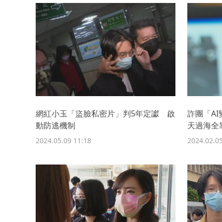
網紅小玉「盜臉私密片」判5年定讞 啟
詐團「A
動防逃機制
天過海全
2024.05.09 11:18
2024.02.05