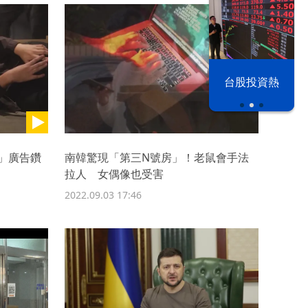
漢光42演習
台股投資熱
」廣告鑽
南韓驚現「第三N號房」！老鼠會手法
拉人 女偶像也受害
2022.09.03 17:46