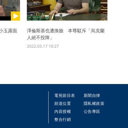
小玉露面
澤倫斯基也遭換臉 本尊駁斥「烏克蘭
人絕不投降」
2022.03.17 18:27
電視節目表
新聞自律
頻道位置
隱私權政策
內容授權
公告專區
整合行銷