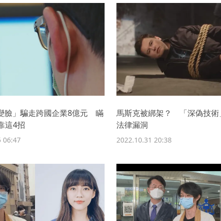
I變臉」騙走跨國企業8億元 瞞
馬斯克被綁架？ 「深偽技術
靠這4招
法律漏洞
 06:47
2022.10.31 20:38