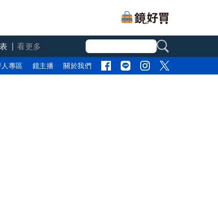
表
看更多
評人專區
鏡主播
關於我們