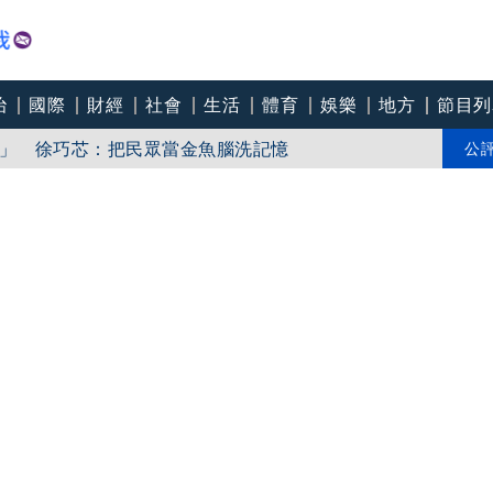
治
國際
財經
社會
生活
體育
娛樂
地方
節目列
週早產」感性發文
門」 徐巧芯：把民眾當金魚腦洗記憶
公
棒毆妻面目全非