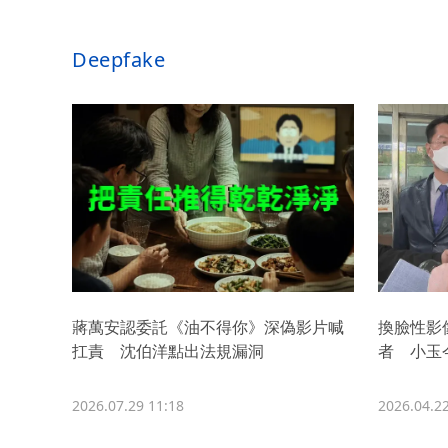
Deepfake
蔣萬安認委託《油不得你》深偽影片喊
換臉性影
扛責 沈伯洋點出法規漏洞
者 小玉
2026.07.29 11:18
2026.04.22